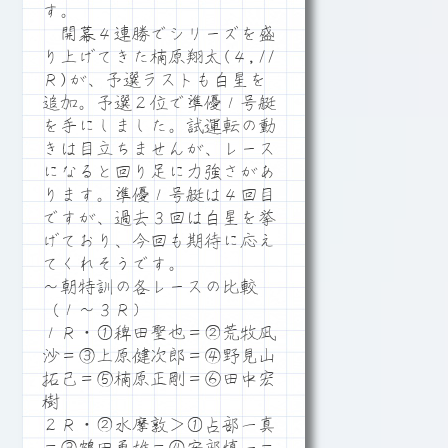
す。
開幕４連勝でシリーズを盛
り上げてきた楠原翔太(４,11
Ｒ)が、予選ラストも白星を
追加。予選２位で準優１号艇
を手にしました。試運転の動
きは目立ちませんが、レース
になると回り足に力強さがあ
ります。準優１号艇は４回目
ですが、過去３回は白星を挙
げており、今回も期待に応え
てくれそうです。
～朝特訓の各レースの比較
（１～３Ｒ）
１Ｒ・①稗田聖也＝②荒牧凪
沙＝③上原健次郎＝④野見山
拓己＝⑤楠原正剛＝⑥田中宏
樹
２Ｒ・②水摩敦＞①占部一真