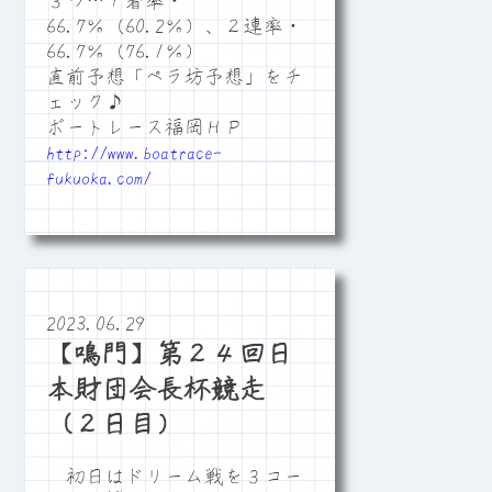
３つ…１着率・
66.7％（60.2％）、２連率・
66.7％（76.1％）
直前予想「ペラ坊予想」をチ
ェック♪
ボートレース福岡ＨＰ
http://www.boatrace-
fukuoka.com/
2023.06.29
【鳴門】第２４回日
本財団会長杯競走
（２日目）
初日はドリーム戦を３コー