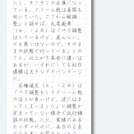
たし、そこそこの水準になっ
ている。ドリーム戦は展開も
向いていた。ここから微調
整」と話せば、丸尾義孝
（４、１２Ｒ）は「ペラ調整
はしているけど、直らない。
でも悪くはないので、そのま
まの状態で行っている」との
こと。仕上がり具合に違いは
あるが、いずれにしても初日
連勝は大きなアドバンテージ
だ。
石橋道友（６、１２Ｒ）は
「ペラ調整をしてドリーム戦
のほうが良いけど、波にはま
ってしまいました」と調整が
定まっていない様子で試行錯
誤の状態。ただ、実績のある
モーターだけに、本日の２走
で立て直しを図りたいとこ