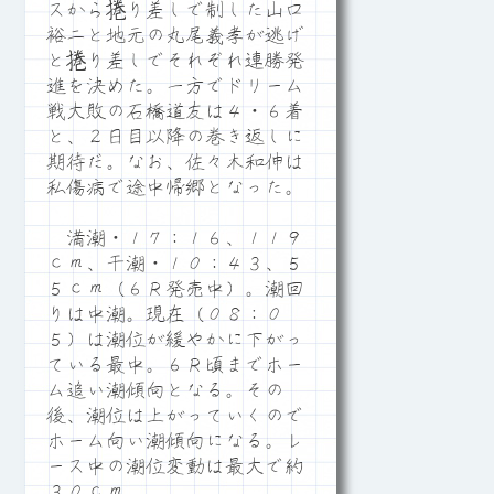
スから捲り差しで制した山口
裕二と地元の丸尾義孝が逃げ
と捲り差しでそれぞれ連勝発
進を決めた。一方でドリーム
戦大敗の石橋道友は４・６着
と、２日目以降の巻き返しに
期待だ。なお、佐々木和伸は
私傷病で途中帰郷となった。
満潮・１７：１６、１１９
ｃｍ、干潮・１０：４３、５
５ｃｍ（６Ｒ発売中）。潮回
りは中潮。現在（０８：０
５）は潮位が緩やかに下がっ
ている最中。６Ｒ頃までホー
ム追い潮傾向となる。その
後、潮位は上がっていくので
ホーム向い潮傾向になる。レ
ース中の潮位変動は最大で約
３０ｃｍ。