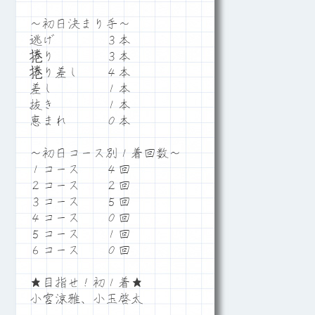
～初日決まり手～
逃げ ３本
捲り ３本
捲り差し ４本
差し １本
抜き １本
恵まれ ０本
～初日コース別１着回数～
１コース ４回
２コース ２回
３コース ５回
４コース ０回
５コース １回
６コース ０回
★目指せ！初１着★
小宮涼雅、小玉啓太