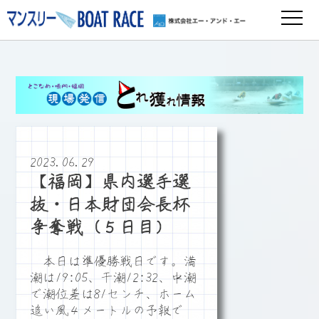
2023.06.29
【福岡】県内選手選
抜・日本財団会長杯
争奪戦（５日目）
本日は準優勝戦日です。満
潮は19:05、干潮12:32、中潮
で潮位差は81センチ、ホーム
追い風４メートルの予報で