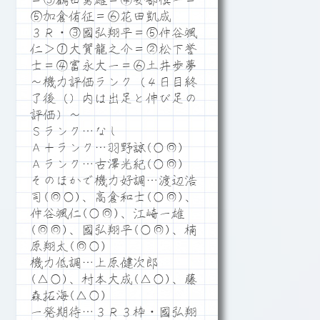
＝③鶴田勇雄＝④安部慎一＝
⑤加倉侑征＝⑥花田凱成
３Ｒ・③國弘翔平＝⑤仲谷颯
仁＞①大賀龍之介＝②松下誉
士＝④富永大一＝⑥土井歩夢
～機力評価ランク（４日目終
了後（）内は出足と伸び足の
評価）～
Ｓランク…なし
Ａ＋ランク…羽野諒(○◎)
Ａランク…古澤光紀(○◎)
そのほかで機力好調…渡辺浩
司(◎○)、高倉和士(○◎)、
仲谷颯仁(○◎)、江崎一雄
(◎◎)、國弘翔平(○◎)、楠
原翔太(◎○)
機力低調…上原健次郎
(△○)、村本大成(△○)、藤
森拓海(△○)
一発期待…３Ｒ３枠・國弘翔