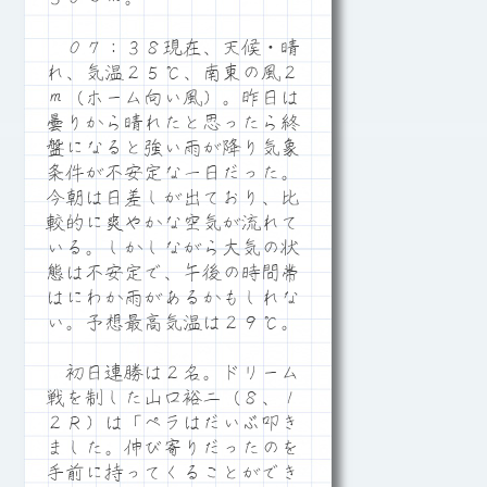
０７：３８現在、天候・晴
れ、気温２５℃、南東の風２
ｍ（ホーム向い風）。昨日は
曇りから晴れたと思ったら終
盤になると強い雨が降り気象
条件が不安定な一日だった。
今朝は日差しが出ており、比
較的に爽やかな空気が流れて
いる。しかしながら大気の状
態は不安定で、午後の時間帯
はにわか雨があるかもしれな
い。予想最高気温は２９℃。
初日連勝は２名。ドリーム
戦を制した山口裕二（８、１
２Ｒ）は「ペラはだいぶ叩き
ました。伸び寄りだったのを
手前に持ってくることができ