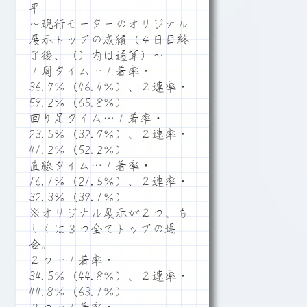
平
～現行モーターのオリジナル
展示トップの成績（４日目終
了後、（）内は通算）～
１周タイム…１着率・
36.7％（46.4％）、２連率・
59.2％（65.8％）
回り足タイム…１着率・
23.5％（32.7％）、２連率・
41.2％（52.2％）
直線タイム…１着率・
16.1％（21.5％）、２連率・
32.3％（39.1％）
※オリジナル展示が２つ、も
しくは３つ全てトップの場
合。
２つ…１着率・
34.5％（44.8％）、２連率・
44.8％（63.1％）