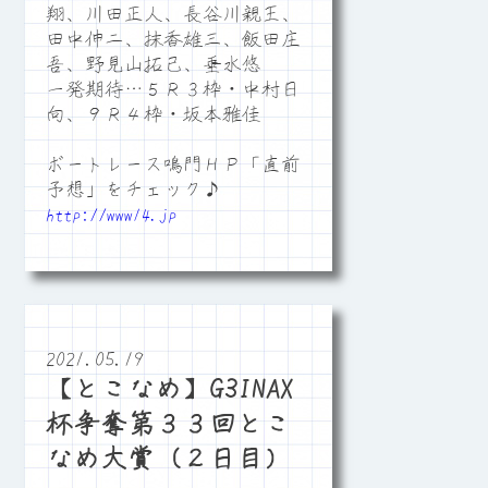
翔、川田正人、長谷川親王、
田中伸二、抹香雄三、飯田庄
吾、野見山拓己、垂水悠
一発期待…５Ｒ３枠・中村日
向、９Ｒ４枠・坂本雅佳
ボートレース鳴門ＨＰ「直前
予想」をチェック♪
http://www14.jp
2021.05.19
【とこなめ】G3INAX
杯争奪第３３回とこ
なめ大賞（２日目）