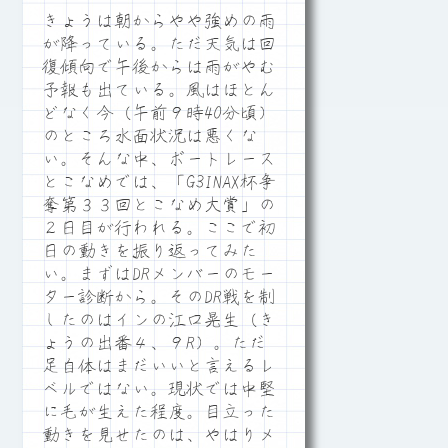
きょうは朝からやや強めの雨
が降っている。ただ天気は回
復傾向で午後からは雨がやむ
予報も出ている。風はほとん
どなく今（午前９時40分頃）
のところ水面状況は悪くな
い。そんな中、ボートレース
とこなめでは、「G3INAX杯争
奪第３３回とこなめ大賞」の
２日目が行われる。ここで初
日の動きを振り返ってみた
い。まずはDRメンバーのモー
ター診断から。そのDR戦を制
したのはインの江口晃生（き
ょうの出番４、９R）。ただ
足自体はまだいいと言えるレ
ベルではない。現状では中堅
に毛が生えた程度。目立った
動きを見せたのは、やはりメ