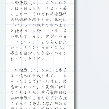
大野芳顕（４、１０Ｒ）の２
人は４日目どちらも２・１着
とまとめ、それぞれ準優勝戦
の絶好枠を得ました。島村は
「バランスが取れて中の上」
と話せば、大野は「バランス
が取れているし、伸びられる
ことはない」とどちらも仕上
がりは上々といったところ。
優出を目指して気合いのイン
戦となりそうです。
田村慶（１、８Ｒ）は本日
より追加で参戦します。「も
らったままで行ったけど、体
感がよかった」と笑顔で話し
てくれました。前節最終日は
追加参戦で３着をもぎ取る走
りで徐々に舟券に絡む回数も