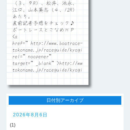
（３、９R）、松井、池永、
江口、山本英志（４、12R）
あたり。
直前記者予想をチェック♪
ボートレースとこなめＨＰ
<a
href=”http://www.boatrace-
tokoname.jp/raceguide/kyogi06″
rel=”noopener”
target=”_blank”>http://www.boatrace-
tokoname.jp/raceguide/kyogi06</a>
日付別アーカイブ
2026年8月6日
(1)