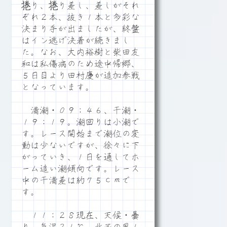
捲り、捲り差し、差しがそれ
ぞれ２本、抜き１本と多彩な
決まり手が出ましたが、終盤
はイン逃げ決着が続きまし
た。なお、大内裕樹と柴田友
和は私傷病のため途中帰郷、
５日目より田村慶が追加参戦
となっています。
満潮・０９：４６、干潮・
１９：１９。潮回りは小潮で
す。レース開始まで潮位の変
動は少ないですが、徐々に下
がっていき、１日を通してホ
ーム追い潮傾向です。レース
中の干満差は約７５ｃｍで
す。
１１：２８現在、天候・曇