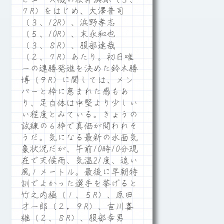
７R）をはじめ、大澤普司
（３、12R）、浜野孝志
（５、10R）、末永和也
（３、８R）、服部達哉
（２、７R）あたり。初日唯
一の連勝発進を決めた鈴木勝
博（９R）に関しては、メン
バーと枠に恵まれた感もあ
り、足自体は中堅より少しい
い程度とみている。きょうの
試練の６枠で真価が問われそ
うだ。気になる最新の水面気
象状況だが、午前10時10分現
在で天候雨、気温21度、追い
風１メートル。最後に早朝特
訓でよかった選手を挙げると
竹之内極（１、５R）、原田
才一郎（２，９R）、吉川喜
継（２、８R）、服部幸男