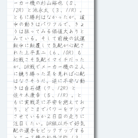
ーカー機の杉山裕也（８、
12R）と池永太（３、11R）。
ともに勝利はなかったが、道
中の動きはパワフルで、きょ
うは狙ってみる価値大ありと
みている。そして前検の試運
転中に転覆して気配が心配さ
れた上平真二（６、10R）も
初戦こそ気配イマイチだった
が、DR戦でメーカー機の２人
に競り勝った足を見れば心配
はなさそうだ。逆に不安な動
きは白石健（７、12R）と
佐々木康幸（５、11R）。と
もに実戦足に不安を抱えてお
り、どこまでパワーをアップ
させているか２日目の走りに
注目したい。DR組以外で好気
配の選手をピックアップする
とエース機の松井洪弥（３、