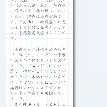
り、気温２１℃、北西の風１
ｍ（ホーム追い風）。午前中
はパラパラと雨が降っていま
したが、現在は小康状態で
す。夕方頃に一時日差しが見
えるまで天候は回復しそうで
す。予想最高気温は２３℃で
す。
予選トップ通過を決めた吉
田一郎（７、１１Ｒ）が予選
ラストの１枠をキッチリ逃げ
ました。「エンジンはいいと
思う。伸びがよかったときが
あったのは本体がいいからで
ペラではない」と仕上がりに
納得はいかないようですが、
モーターの良さを強調してい
ました。
島村隆幸（３、１２Ｒ）と