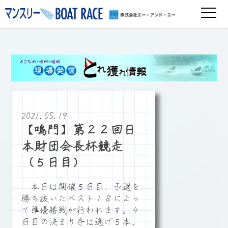
2021.05.19
【鳴門】第２２回日
本財団会長杯競走
（５日目）
本日は開催５日目、予選を
勝ち抜いたベスト１８によっ
て準優勝戦が行われます。４
日目の決まり手は逃げ５本、