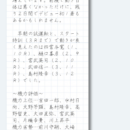
増えています。前検で動き自
体は悪くなかっただけに、残
り２日間でデビュー初１着も
あるかもしれません。
早朝の試運転と、スタート
特訓（３Ｒまで）で動きが良
く見えたのは四宮与寛（１、
１０Ｒ）、樋口喜彦（２、９
Ｒ）、宮武英司（２、１０
Ｒ）、武田信一（３、１１
Ｒ）、島村隆幸（３、１２
Ｒ）でした。
～機力評価～
機力上位…吉田一郎、中村日
向、大野芳顕、島村隆幸、高
野哲史、大田直弥、宮武英
司、片橋幸貴、川上昇平
機力劣勢…前川守嗣、大崎