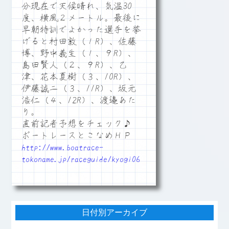
分現在で天候晴れ、気温30
度、横風２メートル。最後に
早朝特訓でよかった選手を挙
げると村田敦（１R）、佐藤
博、野中義生（１、９R）、
島田賢人（２、９R）、乙
津、花本夏樹（３、10R）、
伊藤誠二（３、11R）、坂元
浩仁（４、12R）、渡邉あた
り。
直前記者予想をチェック♪
ボートレースとこなめＨＰ
http://www.boatrace-
tokoname.jp/raceguide/kyogi06
日付別アーカイブ