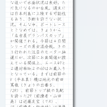
な追いで水面状況は良好。た
だ気になるのが台風。週末に
は日本列島に上陸する可能性
もあり、予断を許さない状
況。そんな中、ボートレース
とこなめでは、きょうから
「名古屋グランパスカップ」
が開催される。今節は４日間
シリーズの男女混合戦。きの
う行われた注目のモーター抽
選だが、次節にお盆開催が控
えている関係上、エース47と
２連対率№２の60はお蔵入り
となっている。まずは前節の
V（平本真）機は地元の前田
篤哉（きょうの出番５、
12R）、前節トップ級の気配
を誇った29（前操者・山田
晃）は近藤友宝（７R）、