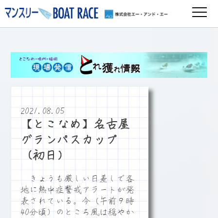
2021.08.05
【とこなめ】名古屋
グランパスカップ
（初日）
きょうも厳しい日差しで各
地に熱中症警戒アラートが発
表されている。今（午前９時
40分頃）のところ風は穏やか