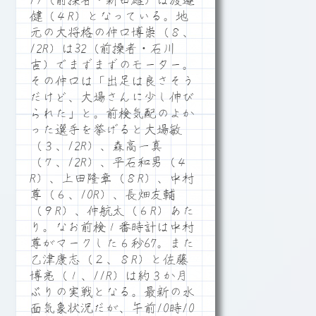
19（前操者・新田雄）は渡邉
健（４R）となっている。地
元の大将格の仲口博崇（８、
12R）は32（前操者・石川
吉）でまずまずのモーター。
その仲口は「出足は良さそう
だけど、大場さんに少し伸び
られた」と。前検気配のよか
った選手を挙げると大場敏
（３、12R）、森高一真
（７、12R）、平石和男（４
R）、上田隆章（８R）、中村
尊（６、10R）、長畑友輔
（９R）、仲航太（６R）あた
り。なお前検１番時計は中村
尊がマークした６秒67。また
乙津康志（２、８R）と佐藤
博亮（１、11R）は約３か月
ぶりの実戦となる。最新の水
面気象状況だが、午前10時10