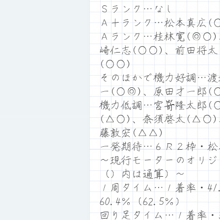
Ｓランク…なし
Ａ＋ランク…松本真広(○
Ａランク…桂林寛(◎○)
崎仁志(○○)、前田将太
(○○)
そのほかで機力好調…渡
一(○◎)、原田才一郎(
機力低調…宮嵜隆太郎(○
(△○)、奈須啓太(△○
藤敦宏(△△)
一発期待…６Ｒ２枠・松
～現行モーターのオリジ
（）内は通算）～
１周タイム…１着率・41.
60.4％（62.5％）
回り足タイム…１着率・31