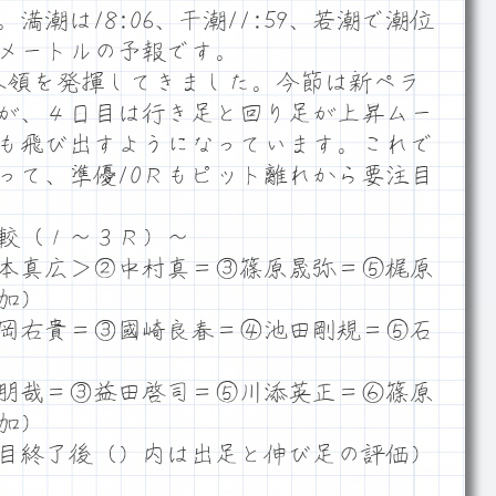
潮は18:06、干潮11:59、若潮で潮位
６メートルの予報です。
が本領を発揮してきました。今節は新ペラ
が、４日目は行き足と回り足が上昇ムー
も飛び出すようになっています。これで
って、準優10Ｒもピット離れから要注目
較（１～３Ｒ）～
本真広＞②中村真＝③篠原晟弥＝⑤梶原
加）
岡右貴＝③國崎良春＝④池田剛規＝⑤石
朋哉＝③益田啓司＝⑤川添英正＝⑥篠原
加）
目終了後（）内は出足と伸び足の評価）