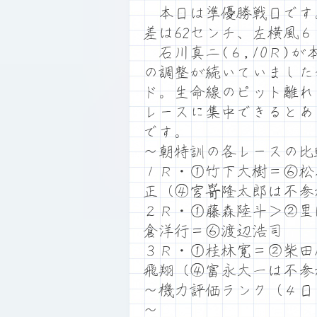
本日は準優勝戦日です。満
差は62センチ、左横風
石川真二(６,10Ｒ)
の調整が続いていました
ド。生命線のピット離れ
レースに集中できるとあ
です。
～朝特訓の各レースの比
１Ｒ・①竹下大樹＝⑥松
正（④宮嵜隆太郎は不参
２Ｒ・①藤森陸斗＞②里
倉洋行＝⑥渡辺浩司
３Ｒ・①桂林寛＝②柴田
飛翔（④富永大一は不参
～機力評価ランク（４日
～