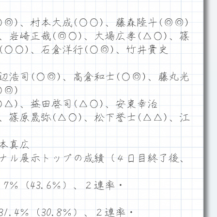
◎)、村本大成(○○)、藤森陸斗(◎◎)
、岩崎正哉(◎○)、大場広孝(△○)、篠
(○○)、石倉洋行(○◎)、竹井貴史
辺浩司(○◎)、高倉和士(○◎)、藤丸光
○◎)
△)、益田啓司(△○)、安東幸治
)、篠原晟弥(△○)、松下誉士(△△)、江
本真広
ナル展示トップの成績（４日目終了後、
7％（43.6％）、２連率・
.4％（30.8％）、２連率・