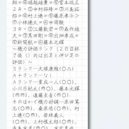
翔＝④堀越雄貴＝⑤宮本琉正
２Ｒ・①中村将隆＝③川島拓
郎＝④村上遼＝⑤藤原孝斗＞
②小林遼太＝⑥中岡駿
３Ｒ・①江藤敦宏＝②森作雄
大＝③黒田剛＝④出畑孝成＝
⑤新開航＝⑥藤本元輝
～機力評価ランク（２日目終
了後（）内は出足と伸び足の
評価）～
Ｓランク…大塚康雅(○△)
Ａ＋ランク…なし
Ａランク…重成一人(○○)、
小川日紀太(◎○)、藤本元輝
(◎◎)、遠藤圭吾(◎○)
そのほかで機力好調…原田篤
志(○◎)、桑原悠(○◎)、村
上遼(○◎)、若林義人
(○◎)、上村慎太郎(○◎)、
寺島吉彦(◎○)、吉武真也