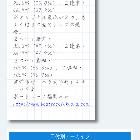
25.0％（20.0％）、２連率・
46.4％（39.2％）
※オリジナル展示が２つ、も
しくは３つ全てトップの場
合。
２つ…１着率・
35.3％（42.1％）、２連率・
64.7％（61.9％）
３つ…１着率・
100％（50.3％）、２連率・
100％（70.7％）
直前予想「ペラ坊予想」をチ
ェック♪
ボートレース福岡ＨＰ
http://www.boatracefukuoka.com/
日付別アーカイブ