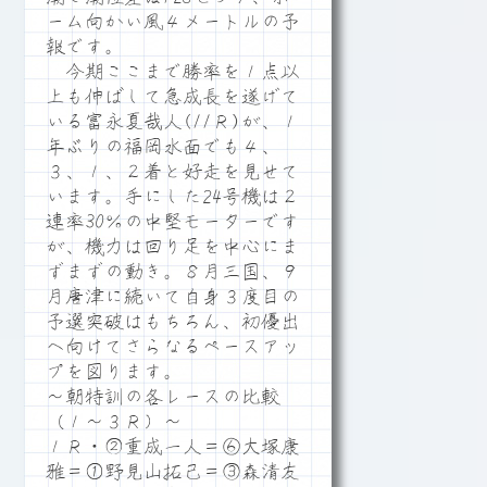
ーム向かい風４メートルの予
報です。
今期ここまで勝率を１点以
上も伸ばして急成長を遂げて
いる富永夏哉人(11Ｒ)が、１
年ぶりの福岡水面でも４、
３、１、２着と好走を見せて
います。手にした24号機は２
連率30％の中堅モーターです
が、機力は回り足を中心にま
ずまずの動き。８月三国、９
月唐津に続いて自身３度目の
予選突破はもちろん、初優出
へ向けてさらなるペースアッ
プを図ります。
～朝特訓の各レースの比較
（１～３Ｒ）～
１Ｒ・②重成一人＝⑥大塚康
雅＝①野見山拓己＝③森清友