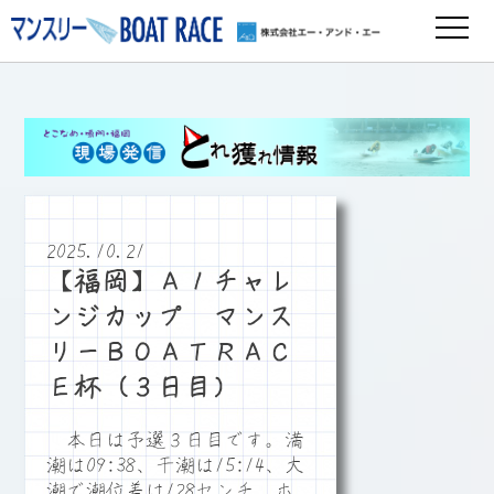
2025.10.21
【福岡】Ａ１チャレ
ンジカップ マンス
リーＢＯＡＴＲＡＣ
Ｅ杯（３日目）
本日は予選３日目です。満
潮は09:38、干潮は15:14、大
潮で潮位差は128センチ、ホ