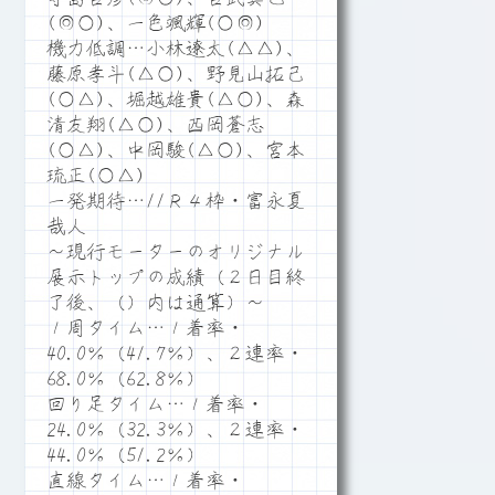
(◎○)、一色颯輝(○◎)
機力低調…小林遼太(△△)、
藤原孝斗(△○)、野見山拓己
(○△)、堀越雄貴(△○)、森
清友翔(△○)、西岡蒼志
(○△)、中岡駿(△○)、宮本
琉正(○△)
一発期待…11Ｒ４枠・富永夏
哉人
～現行モーターのオリジナル
展示トップの成績（２日目終
了後、（）内は通算）～
１周タイム…１着率・
40.0％（41.7％）、２連率・
68.0％（62.8％）
回り足タイム…１着率・
24.0％（32.3％）、２連率・
44.0％（51.2％）
直線タイム…１着率・