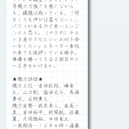
号機の力強さを感じながら
も、課題は残っている。「何
をしても伸びは落ちないし、
パワーがあるので良いエンジ
ンだと思う。（ペラの）チル
ト３度のクセといいお付き合
いをしたい」とモーター素性
の良さも後押している様子。
準優を勝ってＳＧ２回目のＶ
へ王手をかけるか。
★機力評価★
機力上位…吉田拡郎、峰竜
太、山口剛、塩田北斗、馬場
貴也、石野貴之
機力劣勢…萩原秀人、森高一
真、吉田裕平、新開航、佐藤
翼、片岡雅裕、中田竜太
一発期待…１２Ｒ４枠・遠藤