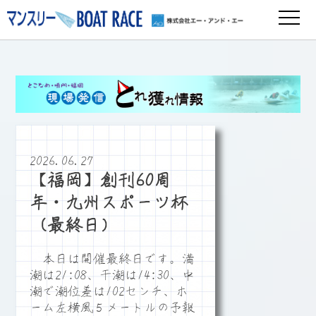
2026.06.27
【福岡】創刊60周
年・九州スポーツ杯
（最終日）
本日は開催最終日です。満
潮は21:08、干潮は14:30、中
潮で潮位差は102センチ、ホ
ーム左横風５メートルの予報