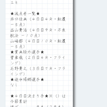
エミ
★減点者一覧★
井口佳典（４日目４Ｒ・転覆
－５点）
西山貴浩（４日目９Ｒ・不良
航法 －１０点）
山崎郡（４日目１０Ｒ・転覆
－５点）
★賞典除外選手★
菅章哉（２日目４Ｒ・フライ
ング）
石野貴之（３日目７Ｒ・フラ
イング）
★途中帰郷選手★
なし
★４日目決まり手★※（）は
今節累計