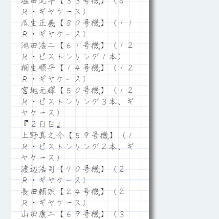
塩田北斗【３３号機】（８
Ｒ・ギヤケース）
瓜生正義【８０号機】（１１
Ｒ・ギヤケース）
池田浩二【６１号機】（１２
Ｒ・ピストンリング１本）
桐生順平【１４号機】（１２
Ｒ・ギヤケース）
宮地元輝【５０号機】（１２
Ｒ・ピストンリング３本、ギ
ヤケース）
『２日目』
上野真之介【５９号機】（１
Ｒ・ピストンリング２本、ギ
ヤケース）
渡辺浩司【７０号機】（２
Ｒ・ギヤケース）
長田頼宗【２４号機】（２
Ｒ・ギヤケース）
山田康二【６９号機】（３