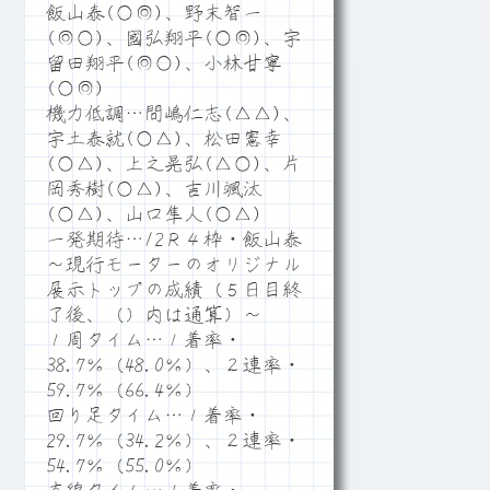
飯山泰(○◎)、野末智一
(◎○)、國弘翔平(○◎)、宇
留田翔平(◎○)、小林甘寧
(○◎)
機力低調…間嶋仁志(△△)、
宇土泰就(○△)、松田憲幸
(○△)、上之晃弘(△○)、片
岡秀樹(○△)、吉川颯汰
(○△)、山口隼人(○△)
一発期待…12Ｒ４枠・飯山泰
～現行モーターのオリジナル
展示トップの成績（５日目終
了後、（）内は通算）～
１周タイム…１着率・
38.7％（48.0％）、２連率・
59.7％（66.4％）
回り足タイム…１着率・
29.7％（34.2％）、２連率・
54.7％（55.0％）