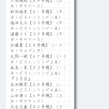
片岡雅裕【５４号機】（８
Ｒ・ギヤケース）
新田雄史【５１号機】（９
Ｒ・ピストンリング１本）
塩田北斗【３３号機】（９
Ｒ・ピストンリング１本）
遠藤エミ【３０号機】（９
Ｒ・ギヤケース）
佐藤翼【５５号機】（１０
Ｒ・キャブレタ）
丸野一樹【６７号機】（１０
Ｒ・ピストンリング２本）
森高一真【８３号機】（１１
Ｒ・ピストンリング２本）
『３日目』
長田頼宗【２４号機】（１
Ｒ・ピストンリング４本）
山田康二【６９号機】（３
Ｒ・ギヤケース）
瓜生正義【８０号機】（３