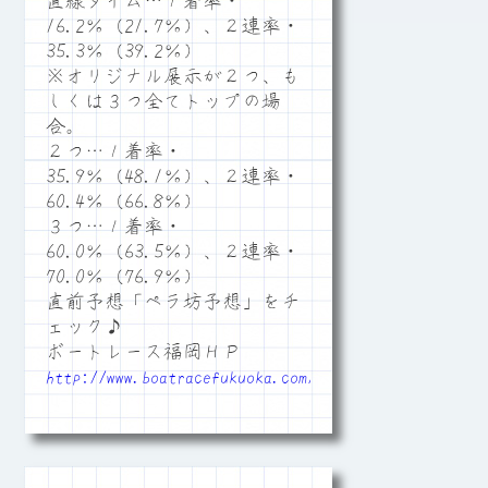
直線タイム…１着率・
16.2％（21.7％）、２連率・
35.3％（39.2％）
※オリジナル展示が２つ、も
しくは３つ全てトップの場
合。
２つ…１着率・
35.9％（48.1％）、２連率・
60.4％（66.8％）
３つ…１着率・
60.0％（63.5％）、２連率・
70.0％（76.9％）
直前予想「ペラ坊予想」をチ
ェック♪
ボートレース福岡ＨＰ
http://www.boatracefukuoka.com/