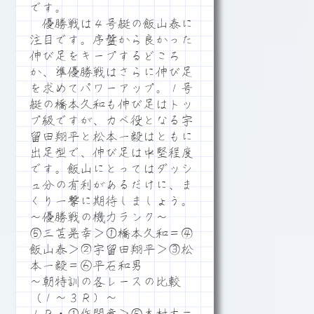
です。
優勝戦は４号艇の飯山泰に
注目です。序盤から良かった
伸び足をキープするどころ
か、準優勝戦はさらに伸び足
を求めてパワーアップ。１号
艇の橋本久和も伸び足はトッ
プ級ですが、カベ役となる宇
留田翔平と松本一毅はともに
出足型で、伸び足は中堅程度
です。飯山にとってはダッシ
ュ分の有利があるだけに、ま
くり一撃に期待しましょう。
～優勝戦の機力ランク～
⑤三苫晃幸＞①橋本久和＝④
飯山泰＞②宇留田翔平＞③松
本一毅＝⑥平石和男
～朝特訓の各レースの比較
（１～３Ｒ）～