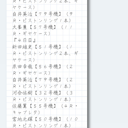
Ｒ・ピストンリング２本、ギ
ヤケース）
白井英治【７９号機】（９
Ｒ・ピストンリング１本）
大峯豊【５７号機】（１１
Ｒ・ギヤケース）
『４日目』
新田雄史【５１号機】（１
Ｒ・ピストンリング２本、ギ
ヤケース）
原田幸哉【５６号機】（２
Ｒ・ギヤケース）
白井英治【７９号機】（２
Ｒ・ピストンリング１本）
河合佑樹【３２号機】（３
Ｒ・ピストンリング１本）
佐藤翼【５５号機】（４Ｒ・
キャブレタ）
宮地元輝【５０号機】（１０
Ｒ・ピストンリング１本）