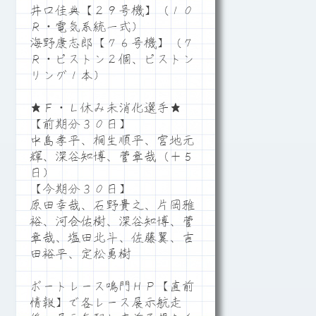
井口佳典【２９号機】（１０
Ｒ・電気系統一式）
海野康志郎【７６号機】（７
Ｒ・ピストン２個、ピストン
リング１本）
★Ｆ・Ｌ休み未消化選手★
【前期分３０日】
中島孝平、桐生順平、宮地元
輝、深谷知博、菅章哉（＋５
日）
【今期分３０日】
原田幸哉、石野貴之、片岡雅
裕、河合佑樹、深谷知博、菅
章哉、塩田北斗、佐藤翼、吉
田裕平、定松勇樹
ボートレース鳴門ＨＰ【直前
情報】で各レース展示航走