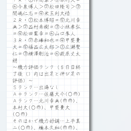
１Ｒ・①作間章＞⑤本村大＝
⑥今泉博人＞②松田隆司＞③
間嶋仁志＝④米玉利大悟
２Ｒ・①松本博昭＝⑤北川幸
典＞②西村秀樹＝③小林孝弘
＝④松田憲幸＝⑥山口隼人
３Ｒ・②赤峰和也＝④甲斐貴
大＝⑤福西広太郎＞①広瀬聖
仁＝③横澤剛治＝⑥萩原丈太
朗
～機力評価ランク（５日目終
了後（）内は出足と伸び足の
評価）～
Ｓランク…出場なし
Ａ＋ランク…佐藤大介(○◎)
Ａランク…北川幸典(◎◎)、
本村大(○◎)、甲斐貴大
(○◎)
そのほかで機力好調…上平真
二(○◎)、橋本久和(◎◎)、