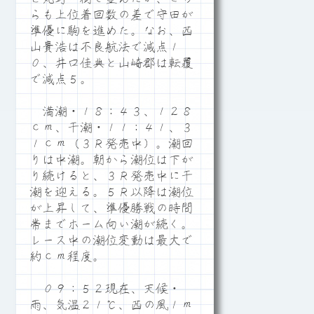
らも上位着回数の差で守田が
準優に駒を進めた。なお、西
山貴浩は不良航法で減点１
０、井口佳典と山崎郡は転覆
で減点５。
満潮・１８：４３、１２８
ｃｍ、干潮・１１：４１、３
１ｃｍ（３Ｒ発売中）。潮回
りは中潮。朝から潮位は下が
り続けると、３Ｒ発売中に干
潮を迎える。５Ｒ以降は潮位
が上昇して、準優勝戦の時間
帯までホーム向い潮が続く。
レース中の潮位変動は最大で
約ｃｍ程度。
０９：５２現在、天候・
雨、気温２１℃、西の風１ｍ