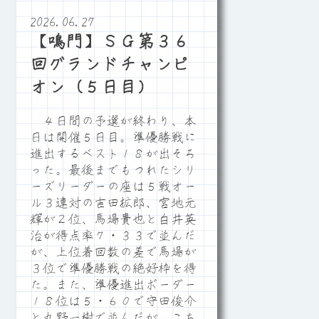
2026.06.27
【鳴門】ＳＧ第３６
回グランドチャンピ
オン（５日目）
４日間の予選が終わり、本
日は開催５日目。準優勝戦に
進出するベスト１８が出そろ
った。最後までもつれたシリ
ーズリーダーの座は５戦オー
ル３連対の吉田拡郎、宮地元
輝が２位、馬場貴也と白井英
治が得点率７・３３で並んだ
が、上位着回数の差で馬場が
３位で準優勝戦の絶好枠を得
た。また、準優進出ボーダー
１８位は５・６０で守田俊介
と丸野一樹で並んだが、こち