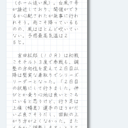
（ホーム追い風）。台風７号
が接近しており、開催ができ
るか心配されたが無事に行わ
れそう。雨こそ降っているも
のの、風はほとんど吹いてい
ない。予想最高気温は２
５℃。
吉田拡郎（１０Ｒ）は初戦
こそチルト３度で参戦も、調
整の方向性を変えて２日目以
降は堅実な着取りでシリーズ
リーダーとなった。「２日目
の状態にして行きました。伸
びとか乗り心地は良いところ
にいると思うけど、行き足は
上條（暢嵩）選手のほうがだ
いぶ良さそうだし、回転の上
がり方がよくなかった。また
イチから調整します」と３７