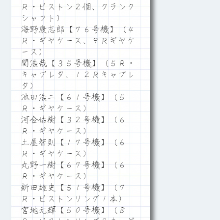
Ｒ・ピストン２個、クランク
シャフト）
海野康志郎【７６号機】（４
Ｒ・ギヤケース、９Ｒギヤケ
ース）
関浩哉【３５号機】（５Ｒ・
キャブレタ、１２Ｒキャブレ
タ）
池田浩二【６１号機】（５
Ｒ・ギヤケース）
河合佑樹【３２号機】（６
Ｒ・ギヤケース）
土屋智則【１７号機】（６
Ｒ・ギヤケース）
丸野一樹【６７号機】（６
Ｒ・ギヤケース）
新田雄史【５１号機】（７
Ｒ・ピストンリング１本）
宮地元輝【５０号機】（８