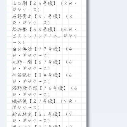
山口剛【２５号機】（３Ｒ・
ギヤケース）
石野貴之【８１号機】（３
Ｒ・ギヤケース）
松井繁【５８号機】（４Ｒ・
ピストンリング１本、ギヤケ
ース）
白井英治【７９号機】（４
Ｒ・ギヤケース）
丸野一樹【６７号機】（６
Ｒ・ギヤケース）
仲谷颯仁【３４号機】（６
Ｒ・ギヤケース）
海野康志郎【７６号機】（６
Ｒ・ギヤケース）
磯部誠【２７号機】（７Ｒ・
ギヤケース）
新田雄史【５１号機】（７
Ｒ・ギヤケース）