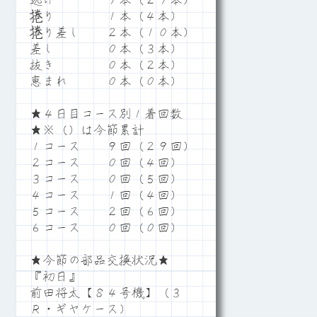
逃げ ９本（２９本）
捲り １本（４本）
捲り差し ２本（１０本）
差し ０本（３本）
抜き ０本（２本）
恵まれ ０本（０本）
★４日目コース別１着回数
★※（）は今節累計
１コース ９回（２９回）
２コース ０回（４回）
３コース ０回（５回）
４コース １回（４回）
５コース ２回（６回）
６コース ０回（０回）
★今節の部品交換状況★
『初日』
前田将太【８４号機】（３
Ｒ・ギヤケース）