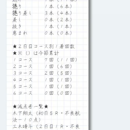
捲り １本（６本）
捲り差し ３本（４本）
差し ０本（２本）
抜き １本（１本）
恵まれ ０本（０本）
★２日目コース別１着回数
★※（）は今節累計
１コース ７回（１１回）
２コース １回（６回）
３コース ２回（５回）
４コース １回（１回）
５コース １回（１回）
６コース ０回（０回）
★減点者一覧★
木下翔太（初日５Ｒ・不良航
法－１０点）
三木晴斗（２日目１Ｒ・不良