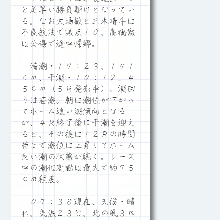
と足早い勝負駆けとなってい
る。なお大場敏と三木晴斗は
不良航法で減点１０、高橋勲
は公傷で途中帰郷。
満潮・１７：２３、１４１
ｃｍ、干潮・１０：１２、４
５ｃｍ（５Ｒ発売中）。潮回
りは若潮。朝は潮位が下がっ
てホーム追い潮傾向となる
が、４Ｒ終了後に干潮を迎え
ると、その後は１２Ｒの時間
帯まで潮位は上昇してホーム
向い潮の状態が続く。レース
中の潮位変動は最大で約７５
ｃｍ程度。
０７：３８現在、天候・晴
れ、気温２３℃、北の風３ｍ