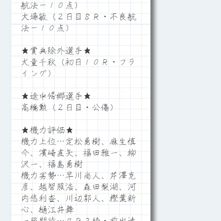
航法－１０点）
大場敏（２日目８Ｒ・不良航
法－１０点）
★賞典除外選手★
犬童千秋（初日１０Ｒ・フラ
イング）
★途中帰郷選手★
高橋勲（２日目・公傷）
★機力評価★
機力上位…定松勇樹、麻生慎
介、濱崎直矢、福田雅一、柳
沢一、福島勇樹
機力劣勢…早川尚人、芹澤克
彦、越智照浩、森田梨湖、河
内悠利杏、川辺郭人、樫葉新
心、樋江井舞