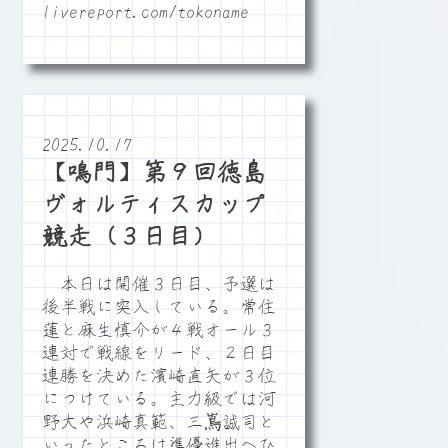
livereport.com/tokoname
2025.10.17
【鳴門】第９回徳島
ヴォルティスカップ
競走（３日目）
本日は開催３日目、予選は
後半戦に突入している。常住
蓮と麻生慎介が４戦オール３
連対で戦線をリード、２日目
連勝を決めた濱崎直矢が３位
につけている。主力級では河
野大や浜崎真範、三嶌誠司と
いったところは準優進出へひ