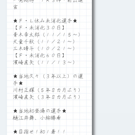
一発期待…７Ｒ３枠・前出達
吉
★Ｆ・Ｌ休み未消化選手★
【Ｆ・未消化３０日】
青木幸太郎（１１／１５～）
犬童千秋（１１／２１～）
三木晴斗（１０／２１～）
【Ｆ・未消化６０日】
濱崎直矢（１１／１３～）
★当地久々（３年以上）の選
手★
川村正輝（５年８カ月ぶり）
濱崎直矢（３年８カ月ぶり）
★当地初登場の選手★
樋江井舞、小柳勝希
★目指せ！初１着！！