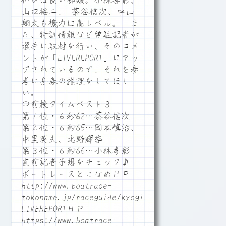
伸びは良い部類。小林孝彰、
山口裕二、 茶谷信次、中山
翔太も機力は高レベル。 ま
た、特訓情報など常駐記者が
選手に取材を行い、そのコメ
ントが「LIVEREPORT」にアッ
プされているので、それを参
考に舟券の推理をしてほし
い。
〇前検タイムベスト３
第１位・６秒62…茶谷信次
第２位・６秒65…岡本慎治、
中里英夫、北野輝季
第３位・６秒66…小林孝彰
直前記者予想をチェック♪
ボートレースとこなめＨＰ
http://www.boatrace-
tokoname.jp/raceguide/kyogi06
LIVEREPORTＨＰ
https://www.boatrace-