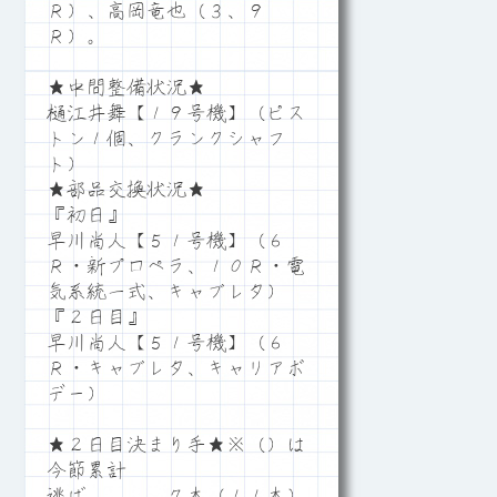
Ｒ）、高岡竜也（３、９
Ｒ）。
★中間整備状況★
樋江井舞【１９号機】（ピス
トン１個、クランクシャフ
ト）
★部品交換状況★
『初日』
早川尚人【５１号機】（６
Ｒ・新プロペラ、１０Ｒ・電
気系統一式、キャブレタ）
『２日目』
早川尚人【５１号機】（６
Ｒ・キャブレタ、キャリアボ
デー）
★２日目決まり手★※（）は
今節累計
逃げ ７本（１１本）