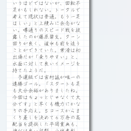
いうほどではないが、回転不
足かもしれない。トータルで
考えて現状は普通。もう一足
ほしい」と上積みに余念がな
い。噂通りのスピード戦を披
露したのが藤原碧生。ターン
回りが良く、道中も前を追う
ことができていた。常滑は初
出場だが「乗りやすい」と、
水面に対して良いイメージを
持てたようだ。
予選組では吉村誠が唯一の
連勝ゴール。「スタートも足
も大分余裕がありましたね。
今回はちょっとじゃなくて大
分です」と早くも機力にかな
りの手応え。５コースからま
くり差しを決めて６万舟の高
配当を提供した平岡重典も、