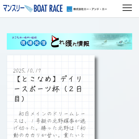
2025.10.17
【とこなめ】デイリ
ースポーツ杯（２日
目）
初日メインのドリームレー
スは、１号艇の北野輝季が逃
げ切った。勝った北野は「初
動のカカリが甘い。重たいと