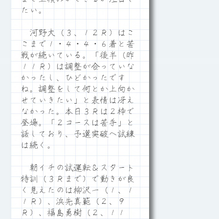
たい。
河野大（３、１２Ｒ）はこ
こまで１・４・４・６着と苦
戦が続いている。「後半（昨
１１Ｒ）は調整が合っていな
かったし、ひどかったです
ね。調整をして何とか上向か
せていきたい」と表情は冴え
なかった。本日３Ｒは２枠で
登場。「２コースは苦手」と
話しており、予選突破へ試練
は続く。
朝イチの試運転＆スタート
特訓（３Ｒまで）で動きが良
く見えたのは柳沢一（１、１
１Ｒ）、浜先真範（２、９
Ｒ）、福島勇樹（２、１１