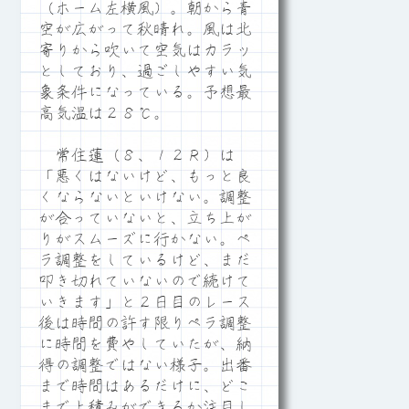
（ホーム左横風）。朝から青
空が広がって秋晴れ。風は北
寄りから吹いて空気はカラッ
としており、過ごしやすい気
象条件になっている。予想最
高気温は２８℃。
常住蓮（８、１２Ｒ）は
「悪くはないけど、もっと良
くならないといけない。調整
が合っていないと、立ち上が
りがスムーズに行かない。ペ
ラ調整をしているけど、まだ
叩き切れていないので続けて
いきます」と２日目のレース
後は時間の許す限りペラ調整
に時間を費やしていたが、納
得の調整ではない様子。出番
まで時間はあるだけに、どこ
まで上積みができるか注目し