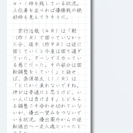
４・１枠を残している状況。
上位着を並べれば優勝戦の絶
好枠も見えてきそうだ。
宗行治哉（４Ｒ）は「朝
（昨１Ｒ）で回っていなかっ
た分、後半（昨９Ｒ）は逆に
回していくと今度は回り過ぎ
ていた。ターンでスカってい
る感じだった。その部分は回
転調整をしていく」と話せ
ば、奈須啓太（１１Ｒ）は
「とにかく乗れないですね。
伸びは普通だと思うけど、い
い人には負けます」とどちら
も調整こそ合わせ切れていな
いが、優出へ望みをつないで
いる状況。優出圏外からの逆
転進出へ一走入魂といったと