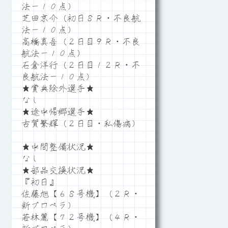
法－１０点）
芝田京介（初日８Ｒ・不良航
法－１０点）
高橋真吾（２日目９Ｒ・不良
航法－１０点）
石倉洋行（２日目１２Ｒ・不
良航法－１０点）
★賞典除外選手★
なし
★途中帰郷選手★
古賀繁輝（２日目・私傷病）
★中間整備状況★
なし
★部品交換状況★
『初日』
佐藤旭【６８号機】（２Ｒ・
新プロペラ）
若林麗【７２号機】（４Ｒ・