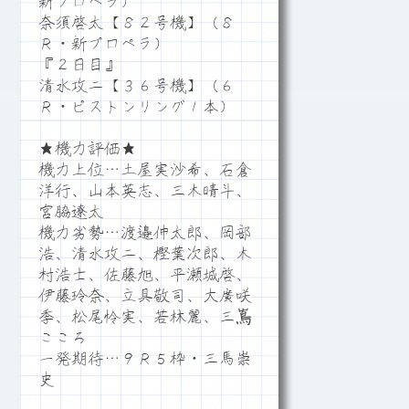
新プロペラ）
奈須啓太【８２号機】（８
Ｒ・新プロペラ）
『２日目』
清水攻二【３６号機】（６
Ｒ・ピストンリング１本）
★機力評価★
機力上位…土屋実沙希、石倉
洋行、山本英志、三木晴斗、
宮脇遼太
機力劣勢…渡邉伸太郎、岡部
浩、清水攻二、樫葉次郎、木
村浩士、佐藤旭、平瀬城啓、
伊藤玲奈、立具敬司、大廣咲
季、松尾怜実、若林麗、三嶌
こころ
一発期待…９Ｒ５枠・三馬崇
史