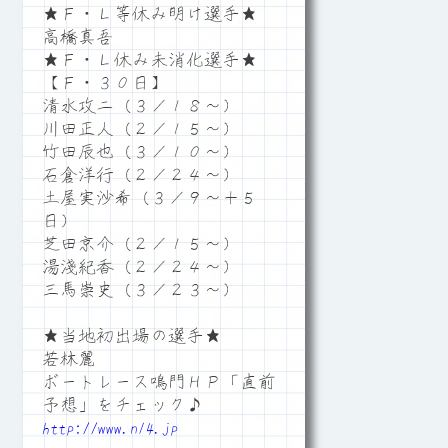
★Ｆ・Ｌ等休み明け選手★
高橋真吾
★Ｆ・Ｌ休み未消化選手★
【Ｆ・３０日】
清水攻二（３／１８～）
川田正人（２／１５～）
竹田辰也（３／１０～）
石倉洋行（２／２４～）
土屋実沙希（３／９～＋５
日）
芝田京介（２／１５～）
湯淺紀香（２／２４～）
三馬崇史（３／２３～）
★当地初出場の選手★
若林麗
ボートレース鳴門ＨＰ「直前
予想」をチェック♪
http://www.n14.jp