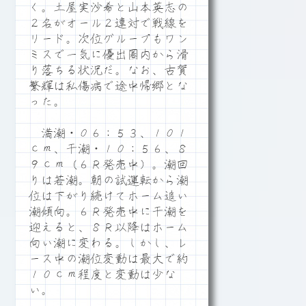
く。土屋実沙希と山本英志の
２名がオール２連対で戦線を
リード。次位グループもワン
ミスで一気に優出圏内から滑
り落ちる状況だ。なお、古賀
繁輝は私傷病で途中帰郷とな
った。
満潮・０６：５３、１０１
ｃｍ、干潮・１０：５６、８
９ｃｍ（６Ｒ発売中）。潮回
りは若潮。朝の試運転から潮
位は下がり続けてホーム追い
潮傾向。６Ｒ発売中に干潮を
迎えると、８Ｒ以降はホーム
向い潮に変わる。しかし、レ
ース中の潮位変動は最大で約
１０ｃｍ程度と変動は少な
い。