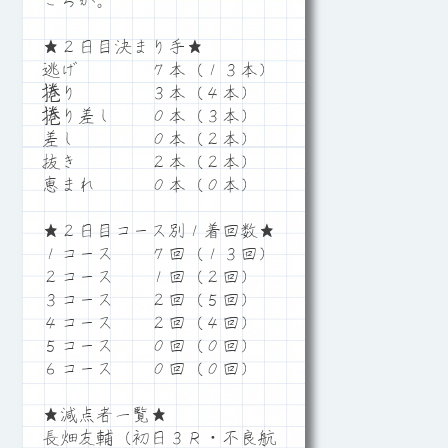
ころか。
★２日目決まり手★
逃げ ７本（１３本）
捲り ３本（４本）
捲り差し ０本（３本）
差し ０本（２本）
抜き ２本（２本）
恵まれ ０本（０本）
★２日目コース別１着回数★
１コース ７回（１３回）
２コース １回（２回）
３コース ２回（５回）
４コース ２回（４回）
５コース ０回（０回）
６コース ０回（０回）
★減点者一覧★
長畑友輔（初日３Ｒ・不良航