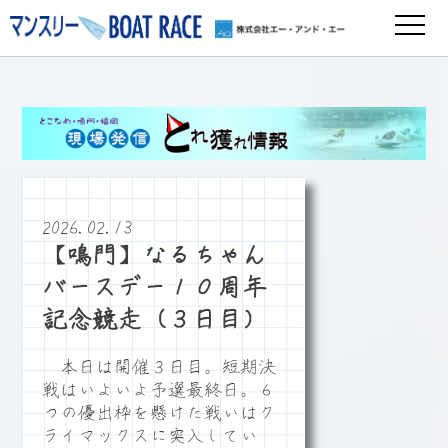
2026.02.13
【鳴門】なるちゃん
バースデー１０周年
記念競走（３日目）
本日は開催３日目。短期決
戦はいよいよ予選最終日。６
つの優出枠を懸けた戦いはク
ライマックスに突入してい