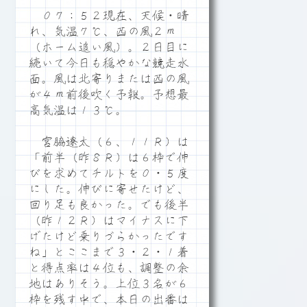
０７：５２現在、天候・晴
れ、気温７℃、西の風２ｍ
（ホーム追い風）。２日目に
続いて今日も穏やかな競走水
面。風は北寄りまたは西の風
が４ｍ前後吹く予報。予想最
高気温は１３℃。
宮脇遼太（６、１１Ｒ）は
「前半（昨８Ｒ）は６枠で伸
びを求めてチルトを０・５度
にした。伸びに寄せたけど、
回り足も良かった。でも後半
（昨１２Ｒ）はマイナスに下
げたけど乗りづらかったです
ね」とここまで３・２・１着
と得点率は４位も、調整の余
地はありそう。上位３名が６
枠を残す中で、本日の出番は