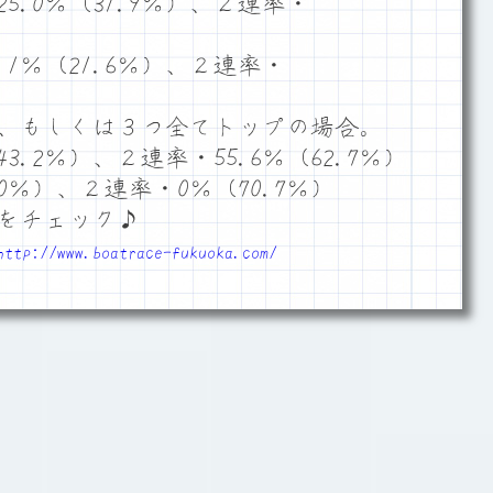
.0％（31.9％）、２連率・
1％（21.6％）、２連率・
、もしくは３つ全てトップの場合。
3.2％）、２連率・55.6％（62.7％）
0％）、２連率・0％（70.7％）
をチェック♪
http://www.boatrace-fukuoka.com/