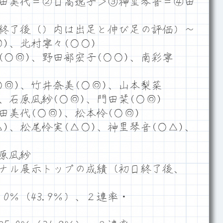
田美代＝②日高逸子＞③神里琴音＝④田
終了後（）内は出足と伸び足の評価）～
)、北村寧々(○○)
○◎)、野田部宏子(○○)、南彩寧
◎)、竹井奈美(○◎)、山本梨菜
)、石原凪紗(○◎)、門田栞(○◎)
美代(○◎)、松本怜(○◎)
)、松尾怜実(△○)、神里琴音(○△)、
原凪紗
ナル展示トップの成績（初日終了後、
0％（43.9％）、２連率・