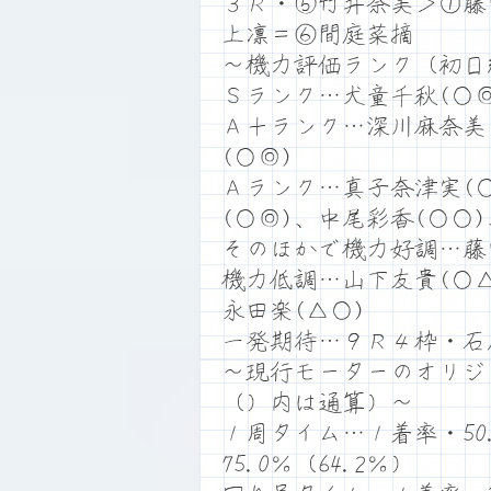
３Ｒ・⑤竹井奈美＞①藤
上凛＝⑥間庭菜摘
～機力評価ランク（初日
Ｓランク…犬童千秋(○◎
Ａ＋ランク…深川麻奈美(
(○◎)
Ａランク…真子奈津実(○
(○◎)、中尾彩香(○○
そのほかで機力好調…藤田
機力低調…山下友貴(○△
永田楽(△○)
一発期待…９Ｒ４枠・石
～現行モーターのオリジ
（）内は通算）～
１周タイム…１着率・50.
75.0％（64.2％）