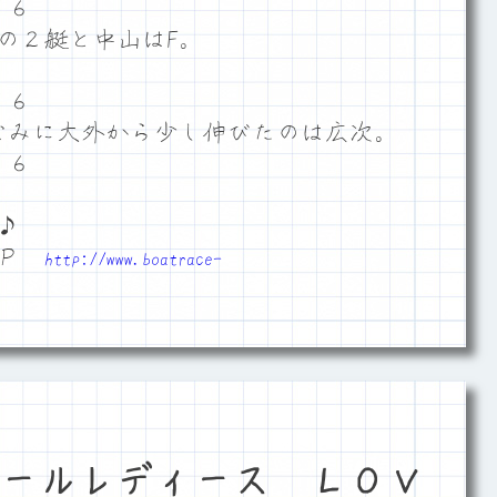
５６
の２艇と中山はF。
５６
なみに大外から少し伸びたのは広次。
５６
。
♪
ＨＰ
http://www.boatrace-
ールレディース ＬＯＶ