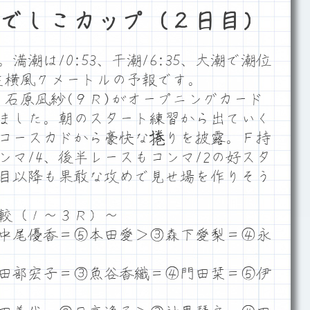
でしこカップ（２日目）
潮は10:53、干潮16:35、大潮で潮位
ム左横風７メートルの予報です。
・石原凪紗(９Ｒ)がオープニングカード
ました。朝のスタート練習から出ていく
コースカドから豪快な捲りを披露。Ｆ持
ンマ14、後半レースもコンマ12の好スタ
目以降も果敢な攻めで見せ場を作りそう
較（１～３Ｒ）～
中尾優香＝⑤本田愛＞③森下愛梨＝④永
田部宏子＝③魚谷香織＝④門田栞＝⑤伊