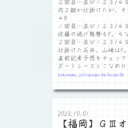
２回目…並び１２３/４
内２艇が仕掛けたが、そ
４R
１回目…並び１２３/４
佐藤の逃げ態勢もF。ち
２回目…並び１２３/４
仕掛けた石井、山崎はF
直前記者予想をチェック
ボートレースとこなめ
tokoname.jp/raceguide/kyogi06
2023.10.01
【福岡】ＧⅢオ