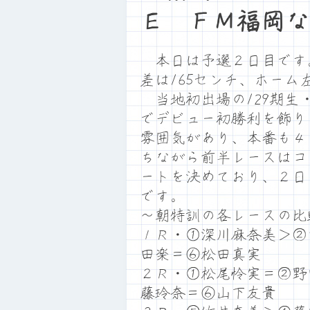
Ｅ ＦＭ福岡な
本日は予選２日目です。満
差は165センチ、ホー
当地初出場の129期生
でデビュー初勝利を飾り
雰囲気があり、本番も４
ちながら前半レースはコ
ートを決めており、２日
です。
～朝特訓の各レースの比
１Ｒ・①深川麻奈美＞②
田楽＝⑥松田真実
２Ｒ・①松尾怜実＝②野
藤玲奈＝⑥山下友貴