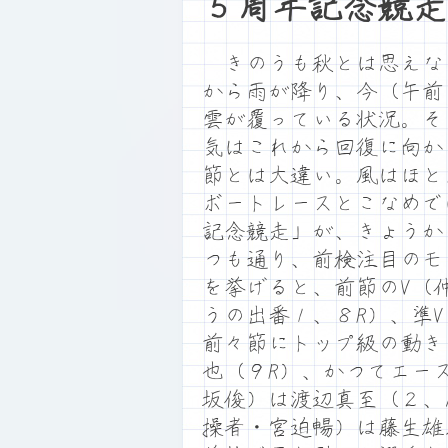
５周年記念競走
きのうも秋とは思えな
から雨が降り、今（午前
雲が覆っている状況。そ
気はこれから回復に向か
節とは大違い。風はほと
ボートレースとこなめで
記念競走」が、きょうか
つも通り、前検注目のモ
を挙げると、前節のV（
うの出番１、８R）、準V
前々節にトップ級の動き
也（９R）、かつてエー
坂俊）は渡辺真至（２、1
操者・宮迫暢）は藤生雄