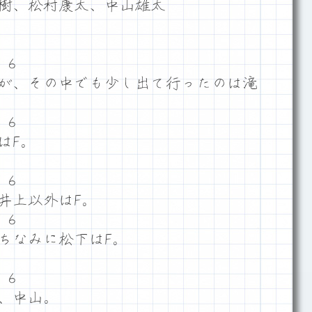
正樹、松村康太、中山雄太
５６
が、その中でも少し出て行ったのは滝
５６
はF。
５６
井上以外はF。
５６
ちなみに松下はF。
５６
、中山。