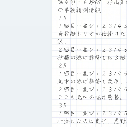
第４位・６秒67…杉山
〇早朝特訓情報
１R
１回目…並び１２３/４
奇数艇トリオが仕掛けた
沢。
２回目…並び１２３/４
伊藤の逃げ態勢も内３艇
２R
１回目…並び１２３/４
北中の逃げ態勢も栗原、
２回目…並び１２３/４
ここも北中の逃げ態勢。
３R
１回目…並び１２３/４
仕掛けたのは奥平、黒野