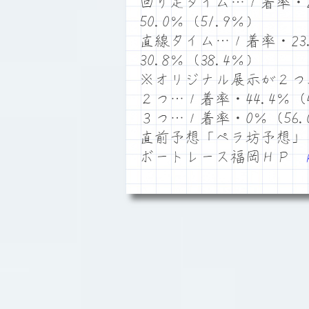
回り足タイム…１着率・25
50.0％（51.9％）
直線タイム…１着率・23.
30.8％（38.4％）
※オリジナル展示が２つ
２つ…１着率・44.4％（4
３つ…１着率・0％（56.
直前予想「ペラ坊予想」
ボートレース福岡ＨＰ