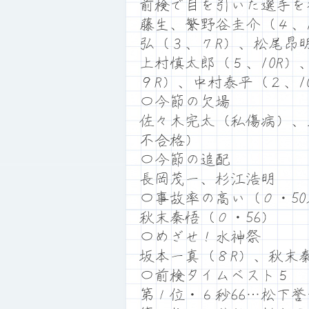
前検で目を引いた選手を
藤生、繁野谷圭介（４、
弘（３、７R）、松尾昂明
上村慎太郎（５、10R
９R）、中村泰平（２、
〇今節の欠場
佐々木完太（私傷病）、
不合格）
〇今節の追配
長岡茂一、杉江浩明
〇事故率の高い（０・50
秋末秦悟（０・56）
〇めざせ！水神祭
坂本一真（８R）、秋末
〇前検タイムベスト５
第１位・６秒66…松下