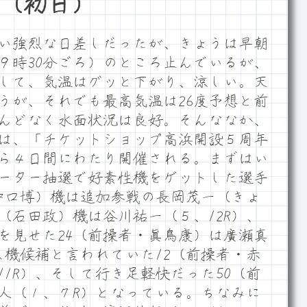
（初日）
い強烈な日差しだったが、きょうは早朝
９時30分ごろ）のところ止んでいるが、
して、気温はグッと下がり、涼しい。天
うが、それでも最高気温は26度予想と前
んどなく水面状況は良好。そんななか、
は、「チケットショップ高浜開設５周年
ら４日間にわたり開催される。まずはい
ーター抽選で好素性機をゲットした選手
仲口博）機は追加参戦の長岡茂一（きょ
（石田政）機は谷川祐一（５、12R）、
を見せた24（前操者・眞鳥康）は廣瀬真
ス機候補と言われていた12（前操者・赤
1R）、そして行き足軽快だった50（前
人（１、７R）となっている。ちなみに