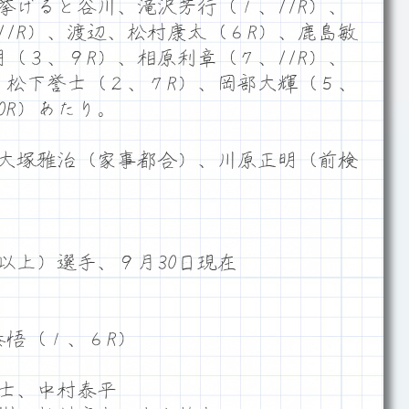
挙げると谷川、滝沢芳行（１、11R）、
11R）、渡辺、松村康太（６R）、鹿島敏
（３、９R）、相原利章（７、11R）、
）、松下誉士（２、７R）、岡部大輝（５、
10R）あたり。
大塚雅治（家事都合）、川原正明（前検
以上）選手、９月30日現在
秦悟（１、６R）
誉士、中村泰平