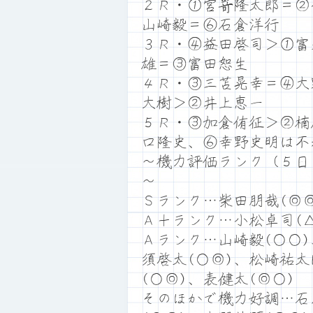
２Ｒ・①宮嵜隆太郎＝②
山崎毅＝⑥石倉洋行
３Ｒ・④益田啓司＞①富
雄＝③富田恕生
４Ｒ・③三苫晃幸＝④大
大樹＞②井上恵一
５Ｒ・③加倉侑征＞②楠
口隆史、⑥幸野史明は不
～機力評価ランク（５日
～
Ｓランク…柴田朋哉(◎◎
Ａ＋ランク…小松卓司(△
Ａランク…山崎毅(○○)
須啓太(○◎)、松崎祐太
(○◎)、表健太(◎○)
そのほかで機力好調…石