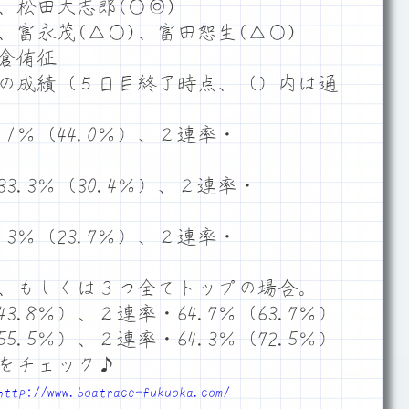
)、松田大志郎(○◎)
、富永茂(△○)、富田恕生(△○)
倉侑征
の成績（５日目終了時点、（）内は通
1％（44.0％）、２連率・
.3％（30.4％）、２連率・
3％（23.7％）、２連率・
、もしくは３つ全てトップの場合。
3.8％）、２連率・64.7％（63.7％）
5.5％）、２連率・64.3％（72.5％）
をチェック♪
http://www.boatrace-fukuoka.com/