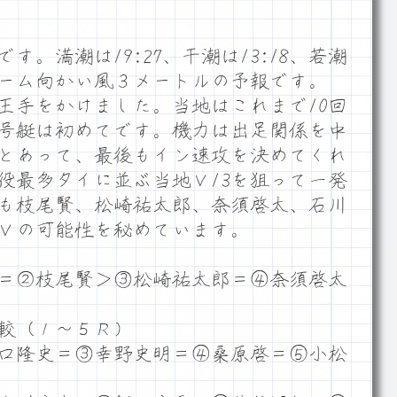
。満潮は19:27、干潮は13:18、若潮
ホーム向かい風３メートルの予報です。
手をかけました。当地はこれまで10回
号艇は初めてです。機力は出足関係を中
とあって、最後もイン速攻を決めてくれ
役最多タイに並ぶ当地Ｖ13を狙って一発
も枝尾賢、松崎祐太郎、奈須啓太、石川
Ｖの可能性を秘めています。
＝②枝尾賢＞③松崎祐太郎＝④奈須啓太
較（１～５Ｒ）
口隆史＝③幸野史明＝④桑原啓＝⑤小松