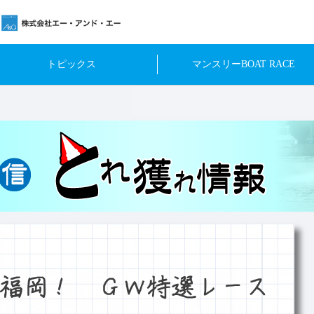
トピックス
マンスリーBOAT RACE
福岡！ ＧＷ特選レース