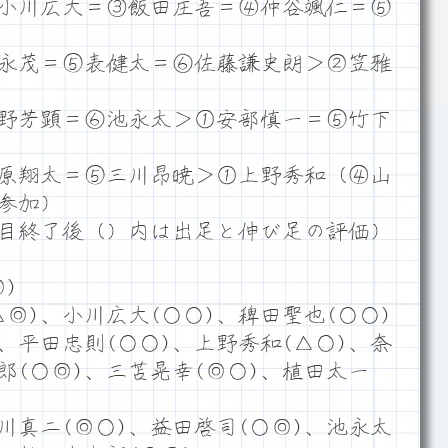
小川広大＝③飯田庄吾＝④仲谷颯仁＝⑤
永茂＝⑤表健太＝⑥佐藤謙史朗＞②笠雅
野芳顕＝⑥池永太＞①安部慎一＝⑤竹下
原翔太＝⑤三川昂暁＞①上野秀和（④山
参加）
目終了後（）内は出足と伸び足の評価）
)
◎)、小川広大(○○)、稗田聖也(○○)
、平田忠則(○○)、上野秀和(△○)、奈
郎(○◎)、三苫晃幸(◎○)、植田太一
川真二(◎○)、益田啓司(○◎)、池永太