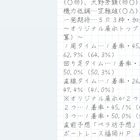
(○◎)、大野芳顕(◎○
機力低調…笠雅雄(○△)
一発期待…５Ｒ３枠・加
～オリジナル展示トップ
算）～
１周タイム…１着率・45.
62.9％（64.3％）
回り足タイム…１着率・33
50.0％（50.3％）
直線タイム…１着率・26.
47.4％（41.0％）
※オリジナル展示が２つ
２つ…１着率・45.1％（4
３つ…１着率・50.0％（5
直前予想「ペラ坊予想」
ボートレース福岡ＨＰ