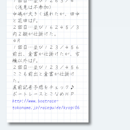
１回目…並び１２６３／４
（浅見は不参加）
中嶋が大きく遅れたが、田中
と花田はF。
２回目…並び１６２４５／３
内２艇が仕掛けた。
４R
１回目…並び１２３／４５６
前出、倉富が仕掛けたが、市
橋以外はF。
２回目…並び１２３／４５６
ここも前出と倉富が仕掛け
た。
直前記者予想をチェック♪
ボートレースとこなめＨＰ
http://www.boatrace-
tokoname.jp/raceguide/kyogi06