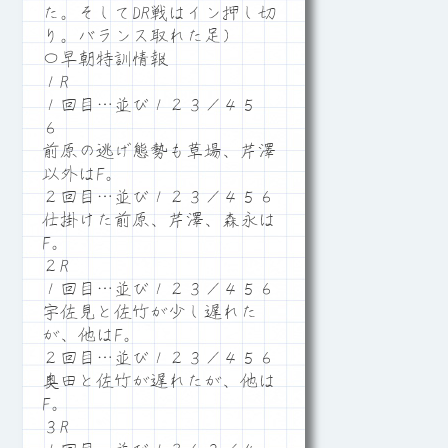
た。そしてDR戦はイン押し切
り。バランス取れた足）
〇早朝特訓情報
１R
１回目…並び１２３／４５
６
前原の逃げ態勢も草場、芹澤
以外はF。
２回目…並び１２３／４５６
仕掛けた前原、芹澤、森永は
F。
２R
１回目…並び１２３／４５６
宇佐見と佐竹が少し遅れた
が、他はF。
２回目…並び１２３／４５６
奥田と佐竹が遅れたが、他は
F。
３R