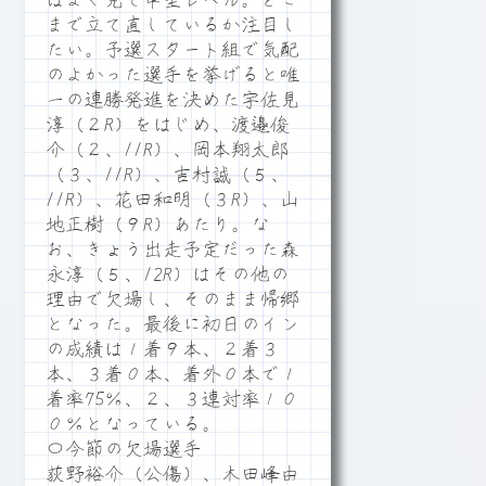
はよく見て中堅レベル。どこ
まで立て直しているか注目し
たい。予選スタート組で気配
のよかった選手を挙げると唯
一の連勝発進を決めた宇佐見
淳（２R）をはじめ、渡邉俊
介（２、11R）、岡本翔太郎
（３、11R）、吉村誠（５、
11R）、花田和明（３R）、山
地正樹（９R）あたり。な
お、きょう出走予定だった森
永淳（５、12R）はその他の
理由で欠場し、そのまま帰郷
となった。最後に初日のイン
の成績は１着９本、２着３
本、３着０本、着外０本で１
着率75％、２、３連対率１０
０％となっている。
〇今節の欠場選手
荻野裕介（公傷）、木田峰由