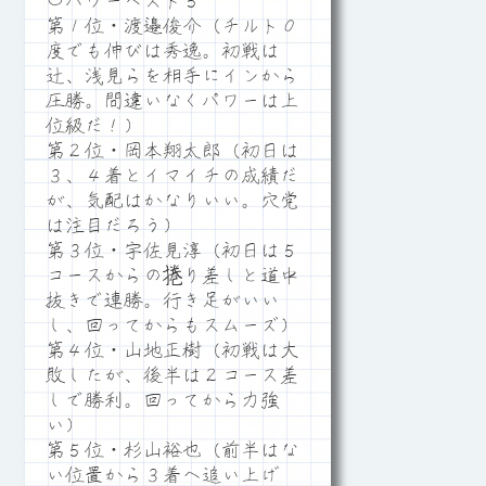
〇パワーベスト５
第１位・渡邉俊介（チルト０
度でも伸びは秀逸。初戦は
辻、浅見らを相手にインから
圧勝。間違いなくパワーは上
位級だ！）
第２位・岡本翔太郎（初日は
３、４着とイマイチの成績だ
が、気配はかなりいい。穴党
は注目だろう）
第３位・宇佐見淳（初日は５
コースからの捲り差しと道中
抜きで連勝。行き足がいい
し、回ってからもスムーズ）
第４位・山地正樹（初戦は大
敗したが、後半は２コース差
しで勝利。回ってから力強
い）
第５位・杉山裕也（前半はな
い位置から３着へ追い上げ