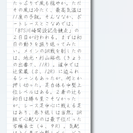
たっぷりで風も穏やか。ただ
その風は冷たく、最高気温は
11度の予報。そんななか、ボ
ートレースとこなめでは、
「BTS川崎開設記念競走」の
２日目が行われる。まずは初
日の動きを振り返ってみた
い。メインのDR戦を制したの
は、地元・杉山裕也（きょう
の出番７、11R）。道中では
辻栄蔵（８、12R）に迫られ
るシーンもあったが、何とか
押し切った。足自体も中堅上
位レベルはある。２着の辻も
初日は勝ち星こそなかった
が、レース足中心に戦える足
はあり、巻き返しは当然。DR
組で心配なのは最下位だった
市橋卓士（４、９R）。気配