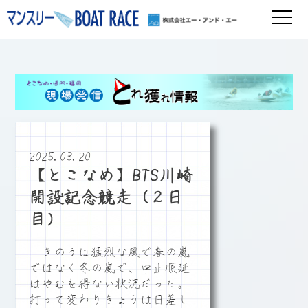
2025.03.20
【とこなめ】BTS川崎
開設記念競走（２日
目）
きのうは猛烈な風で春の嵐
ではなく冬の嵐で、中止順延
はやむを得ない状況だった。
打って変わりきょうは日差し