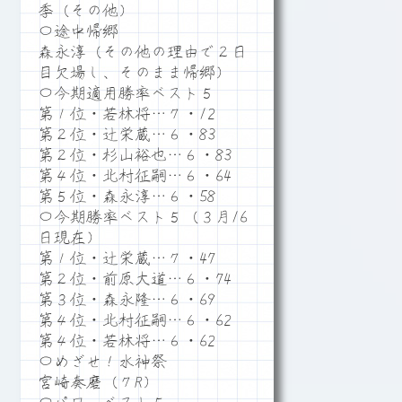
季（その他）
〇途中帰郷
森永淳（その他の理由で２日
目欠場し、そのまま帰郷）
〇今期適用勝率ベスト５
第１位・若林将…７・12
第２位・辻栄蔵…６・83
第２位・杉山裕也…６・83
第４位・北村征嗣…６・64
第５位・森永淳…６・58
〇今期勝率ベスト５（３月16
日現在）
第１位・辻栄蔵…７・47
第２位・前原大道…６・74
第３位・森永隆…６・69
第４位・北村征嗣…６・62
第４位・若林将…６・62
〇めざせ！水神祭
宮崎奏磨（７R）