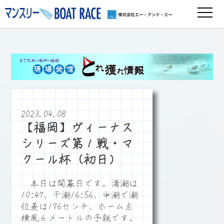
2023.04.08
【福岡】ヴィーナス
シリーズ第１戦・マ
クール杯（初日）
本日は開幕日です。満潮は
10:47、干潮16:56、中潮で潮
位差は176センチ、ホーム左
横風６メートルの予報です。