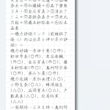
栄里佳＝②谷口佳蓮＝③西橋
奈未＝④加藤綾＝⑥森下愛梨
３Ｒ・⑤白石有美＞①清水さ
くら＝②若狭奈美子＝③米丸
乃絵＝④藤本紗弥香＝⑥松本
晶恵
～機力評価ランク（前検終了
後（）内は出足と伸び足の評
価）～
機力好調…寺田千恵(○◎)、
新田芳美(○◎)、魚谷香織
(◎○)、白石有美(◎○)、藤
本紗弥香(◎○)、奥村明日香
(○◎)、登みひ果(○◎)
機力低調…原加央理(△○)、
小野生奈(○△)、蜂須瑞生
(△○)、西岡育未(○△)、戸
敷晃美(△○)、松尾怜実
(△△)
一発期待…２Ｒ５枠・奥村明