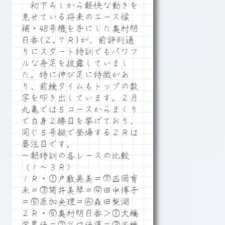
初下ろしから軽快な動きを
見せている将来のエース候
補・48号機を手にした奥村明
日香(２,７Ｒ)が、前評判通
りにスタート特訓でもパワフ
ルな舟足を披露していまし
た。特に伸び足に特徴があ
り、前検タイムもトップの数
字を叩き出しています。２月
丸亀では５コースからまくり
で自身２勝目を挙げており、
同じ５号艇で登場する２Ｒは
要注目です。
～朝特訓の各レースの比較
（１～３Ｒ）
１Ｒ・①戸敷晃美＝②西岡育
未＝③筒井美琴＝④田中博子
＝⑤原加央理＝⑥森田梨湖
２Ｒ・⑤奥村明日香＞①大橋