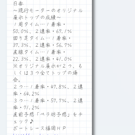
日香
～現行モーターのオリジナル
展示トップの成績～
１周タイム…１着率・
50.0％、２連率・67.1％
回り足タイム…１着率・
37.3％、２連率・56.7％
直線タイム…１着率・
22.3％、２連率・41.0％
※オリジナル展示が２つ、も
しくは３つ全てトップの場
合。
２つ…１着率・47.8％、２連
率・64.2％
３つ…１着率・57.7％、２連
率・71.2％
直前予想「ペラ坊予想」をチ
ェック♪
ボートレース福岡ＨＰ