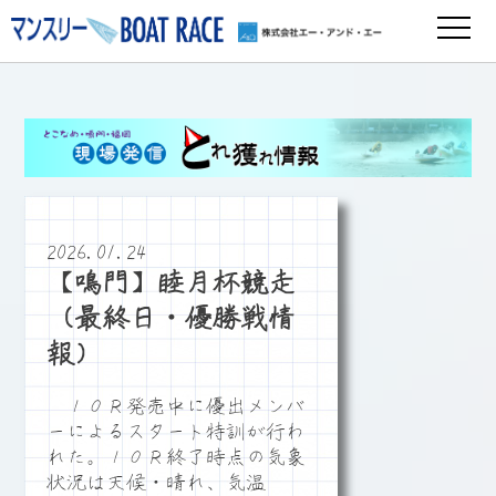
2026.01.24
【鳴門】睦月杯競走
（最終日・優勝戦情
報）
１０Ｒ発売中に優出メンバ
ーによるスタート特訓が行わ
れた。１０Ｒ終了時点の気象
状況は天候・晴れ、気温