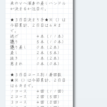
来のＶへ渾身の差しハンドル
が決まるか注目だ。
★３日目決まり手★※（）は
今節累計、２日目は６Ｒま
で。
逃げ ４本（１１本）
捲り ５本（１０本）
捲り差し ０本（２本）
差し ２本（５本）
抜き １本（２本）
恵まれ ０本（０本）
★３日目コース別１着回数
★※（）は今節累計、２日目
は６Ｒまで。
１コース ４回（１１回）
２コース ２回（５回）
３コース ４回（８回）