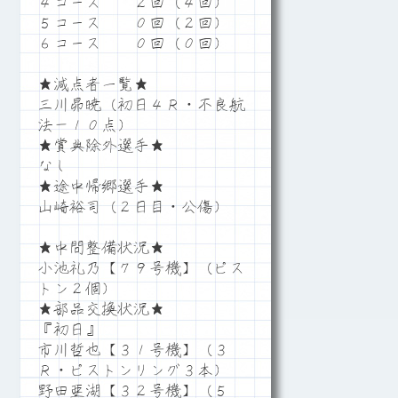
４コース ２回（４回）
５コース ０回（２回）
６コース ０回（０回）
★減点者一覧★
三川昴暁（初日４Ｒ・不良航
法－１０点）
★賞典除外選手★
なし
★途中帰郷選手★
山崎裕司（２日目・公傷）
★中間整備状況★
小池礼乃【７９号機】（ピス
トン２個）
★部品交換状況★
『初日』
市川哲也【３１号機】（３
Ｒ・ピストンリング３本）
野田亜湖【３２号機】（５