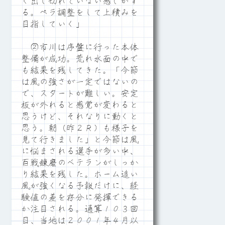
く出し切れていない感じがす
る。ペラ調整をして上積みを
目指していく」
②市川は序盤に行った本体
整備が成功。荒れ水面の中で
も結果を残してきた。「今節
は風の強さが一定ではないの
で、スタートが難しい。安定
板が外れると感覚が変わると
思うけど、それなりに動くと
思う。朝（昨２Ｒ）も様子を
見て行きました」と今節は風
に悩まされる選手が多い中、
百戦錬磨のベテランがしっか
り結果を残した。ホーム追い
風が強くなる予報だけに、経
験値の差を存分に発揮できる
か注目される。通算１０３回
目、当地は２００１年４月以