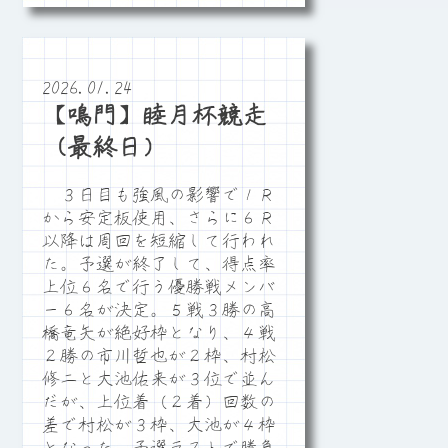
2026.01.24
【鳴門】睦月杯競走
（最終日）
３日目も強風の影響で１Ｒ
から安定板使用、さらに６Ｒ
以降は周回を短縮して行われ
た。予選が終了して、得点率
上位６名で行う優勝戦メンバ
ー６名が決定。５戦３勝の高
橋竜矢が絶好枠となり、４戦
２勝の市川哲也が２枠、村松
修二と大池佑来が３位で並ん
だが、上位着（２着）回数の
差で村松が３枠、大池が４枠