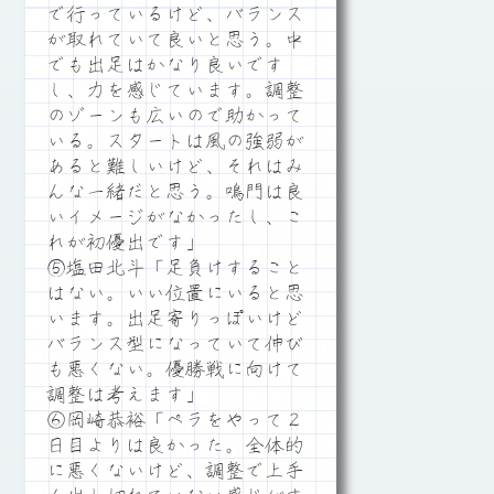
で行っているけど、バランス
が取れていて良いと思う。中
でも出足はかなり良いです
し、力を感じています。調整
のゾーンも広いので助かって
いる。スタートは風の強弱が
あると難しいけど、それはみ
んな一緒だと思う。鳴門は良
いイメージがなかったし、こ
れが初優出です」
⑤塩田北斗「足負けすること
はない。いい位置にいると思
います。出足寄りっぽいけど
バランス型になっていて伸び
も悪くない。優勝戦に向けて
調整は考えます」
⑥岡崎恭裕「ペラをやって２
日目よりは良かった。全体的
に悪くないけど、調整で上手