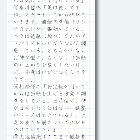
れは気にならず行けている」
②市川哲也「足は良いです
ね。スタートしてから伸びて
いきます。前検の整備（リン
グ３本）が一番効いている。
ペラは近藤（稔也）さんのア
ドバイスをいただきながら調
整している。どちらかと言え
ば伸び型で、もう少し（回転
の）上がりを良くしたいけ
ど、今度は伸びがなくなりそ
うで…」
③村松修二「安定板が付いて
からは回転を上げる方向で調
整をしている。出足型で、伸
びは大したことはない。調整
のベースはできているし、出
足の良さを崩さないで伸びを
つけていきたい」
④大池佑来「ここまで微調整