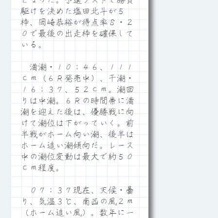
となった。予選ラストで勝負
駆けを決めた塩田北斗が５
枠、岡崎恭裕が得点率８・２
０で最後の出走枠を確保して
いる。
満潮・１０：４６、１１１
ｃｍ（６Ｒ発売中）、干潮・
１６：３７、５２ｃｍ。潮回
りは中潮。６Ｒの時間帯に満
潮を迎えた後は、優勝戦に向
けて潮位は下がっていく。前
半戦がホーム向い潮、後半は
ホーム追い潮傾向だ。レース
中の潮位変動は最大で約５０
ｃｍ程度。
０７：３７現在、天候・曇
り、気温３℃、南西の風２ｍ
（ホーム追い風）。数年に一