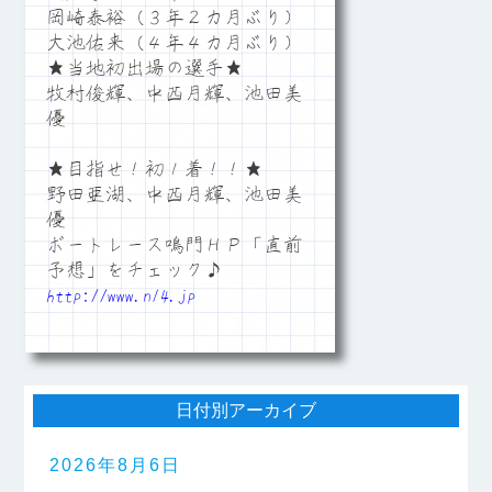
岡崎泰裕（３年２カ月ぶり）
大池佑来（４年４カ月ぶり）
★当地初出場の選手★
牧村俊輝、中西月輝、池田美
優
★目指せ！初１着！！★
野田亜湖、中西月輝、池田美
優
ボートレース鳴門ＨＰ「直前
予想」をチェック♪
http://www.n14.jp
日付別アーカイブ
2026年8月6日