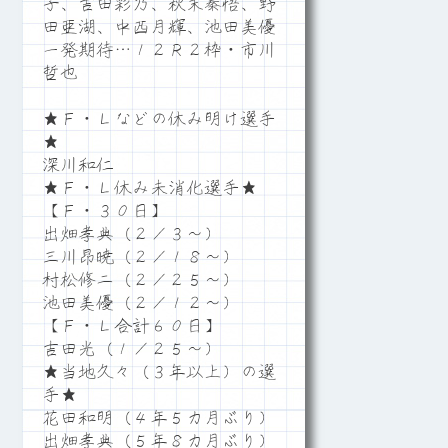
子、吉田彩乃、秋末秦悟、野
田亜湖、中西月輝、池田美優
一発期待…１２Ｒ２枠・市川
哲也
★Ｆ・Ｌなどの休み明け選手
★
深川和仁
★Ｆ・Ｌ休み未消化選手★
【Ｆ・３０日】
出畑孝典（２／３～）
三川昂暁（２／１８～）
村松修二（２／２５～）
池田美優（２／１２～）
【Ｆ・Ｌ合計６０日】
吉田光（１／２５～）
★当地久々（３年以上）の選
手★
花田和明（４年５カ月ぶり）
出畑孝典（５年８カ月ぶり）