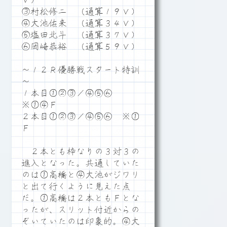
Ｖ）
③村松修二 （通算１９Ｖ）
④大池佑来 （通算３４Ｖ）
⑤塩田北斗 （通算３７Ｖ）
⑥岡崎恭裕 （通算５９Ｖ）
～１２Ｒ優勝戦スタート特訓
～
１本目①②③／④⑤⑥
※①④Ｆ
２本目①②③／④⑤⑥ ※①
Ｆ
２本とも枠なりの３対３の
進入となった。共通していた
のは①高橋と④大池がジワリ
と出て行くように見えた点
だ。①高橋は２本ともＦとな
ったが、スリット付近からの
ぞいていたのは印象的。④大