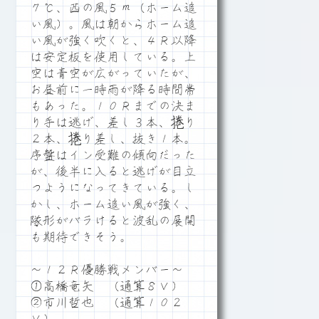
７℃、西の風５ｍ（ホーム追
い風）。風は朝からホーム追
い風が強く吹くと、４Ｒ以降
は安定板を使用している。上
空は青空が広がっていたが、
お昼前に一時雨が降る時間帯
もあった。１０Ｒまでの決ま
り手は逃げ、差し３本、捲り
２本、捲り差し、抜き１本。
序盤はイン受難の傾向だった
が、後半に入ると逃げが目立
つようになってきている。し
かし、ホーム追い風が強く、
隊形がバラけると波乱の展開
も期待できそう。
～１２Ｒ優勝戦メンバー～
①高橋竜矢 （通算８Ｖ）
②市川哲也 （通算１０２