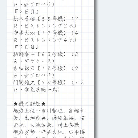
Ｒ・新プロペラ）
『２日目』
松本弓雄【５５号機】（２
Ｒ・ピストンリング２本）
守屋大地【１７号機】（４
Ｒ・ピストンリング４本）
『３日目』
柏野幸二【６８号機】（８
Ｒ・ギヤケース）
吉田彩乃【１２号機】（９
Ｒ・新プロペラ）
門間雄大【７８号機】（１２
Ｒ・電気系統一式）
★機力評価★
機力上位…市川哲也、高橋竜
矢、出畑孝典、岡崎恭裕、吉
田光、大池佑来、村上奈穂
機力劣勢…守屋大地、田中博