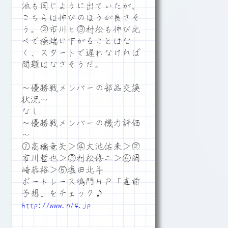
池も同じように出ていたが、
こちらは伸びのほうが良さそ
う。②市川と③村松も伸び比
べで極端に下がることはな
く、スタートで遅れなければ
問題はなさそうだ。
～優勝戦メンバーの部品交換
状況～
なし
～優勝戦メンバーの機力評価
～
①高橋竜矢＞④大池佑来＞②
市川哲也＞③村松修二＞⑥岡
崎恭裕＞⑤塩田北斗
ボートレース鳴門ＨＰ「直前
予想」をチェック♪
http://www.n14.jp