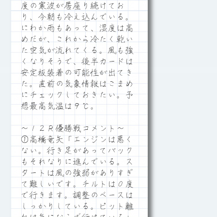
度の寒波が居座り続けてお
り、今朝も冷え込んでいる。
にわか雨もあって、湿度は高
めだが、これから冷たく乾い
た空気が流れてくる。風も強
くなりそうで、後半カードは
安定板装着の可能性が出てき
た。直前の気象情報はこまめ
にチェックしておきたい。予
想最高気温は９℃。
～１２Ｒ優勝戦コメント～
①高橋竜矢「エンジンは悪く
ない。行き足があってバック
もそれなりに進んでいる。ス
タートは風の強弱がありすぎ
て難しいです。チルトは０度
で行きます。調整のベースは
しっかりしている。ピット離