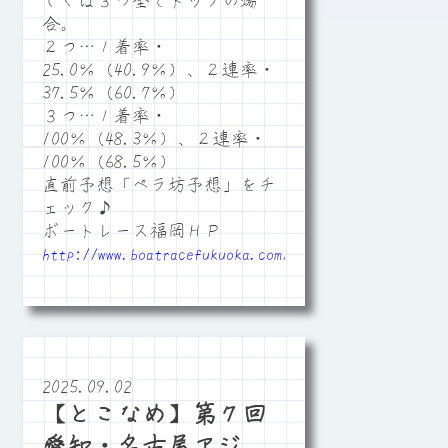
しくは３つ全てトップの場
合。
２つ…１着率・
25.0％（40.9％）、２連率・
37.5％（60.7％）
３つ…１着率・
100％（48.3％）、２連率・
100％（68.5％）
直前予想「ペラ坊予想」をチ
ェック♪
ボートレース福岡ＨＰ
http://www.boatracefukuoka.com/
2025.09.02
【とこなめ】第７回
愛知・名古屋アジ