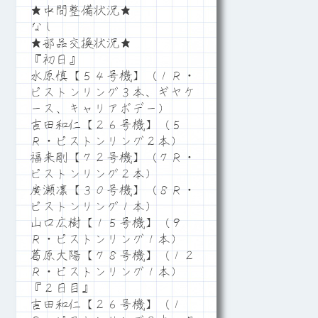
★中間整備状況★
なし
★部品交換状況★
『初日』
水原慎【５４号機】（１Ｒ・
ピストンリング３本、ギヤケ
ース、キャリアボデー）
吉田和仁【２６号機】（５
Ｒ・ピストンリング２本）
福来剛【７２号機】（７Ｒ・
ピストンリング２本）
廣瀬凛【３０号機】（８Ｒ・
ピストンリング１本）
山口広樹【１５号機】（９
Ｒ・ピストンリング１本）
葛原大陽【７８号機】（１２
Ｒ・ピストンリング１本）
『２日目』
吉田和仁【２６号機】（１