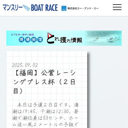
2025.09.02
【福岡】公営レーシ
ングプレス杯（２日
目）
本日は予選２日目です。満
潮は19:45、干潮は12:30、若
潮で潮位差は53センチ、ホー
ム追い風２メートルの予報で