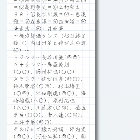
＝③鈴木智啓＝④国分将太郎
＝⑤高野哲史＝⑥上村宏太
３Ｒ・①長谷川巌＝②一色凌
雅＝③森永淳＝④西田靖＝⑤
垂水悠＝⑥土井歩夢
～機力評価ランク（初日終了
後（）内は出足と伸び足の評
価）～
Ｓランク…長谷川巌(◎◎)
Ａ＋ランク…馬袋義則
(○○)、岡村将也(○○)
Ａランク…佐竹恒彦(◎○)、
鈴木智啓(○◎)、杉山勝匡
(○◎)、池田剛規(◎○)、澤
崎雄哉(△○)、原村拓也
(△○)、川原涼(○◎)、登玉
隼百(○○)、青木蓮(○◎)、
土井歩夢(◎○)
そのほかで機力好調…坪内実
(◎○)、河合三弘(◎○)、岡