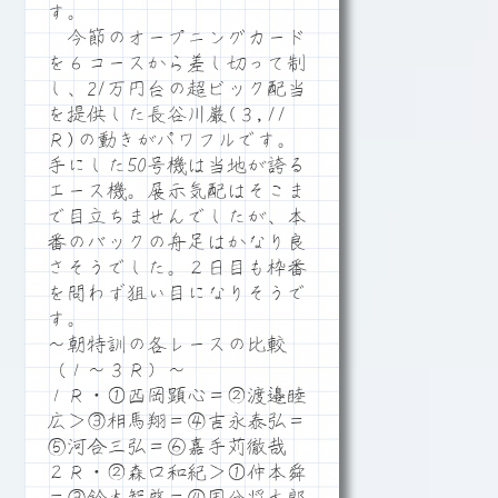
す。
今節のオープニングカード
を６コースから差し切って制
し、21万円台の超ビック配当
を提供した長谷川巌(３,11
Ｒ)の動きがパワフルです。
手にした50号機は当地が誇る
エース機。展示気配はそこま
で目立ちませんでしたが、本
番のバックの舟足はかなり良
さそうでした。２日目も枠番
を問わず狙い目になりそうで
す。
～朝特訓の各レースの比較
（１～３Ｒ）～
１Ｒ・①西岡顕心＝②渡邉睦
広＞③相馬翔＝④吉永泰弘＝
⑤河合三弘＝⑥嘉手苅徹哉
２Ｒ・②森口和紀＞①仲本舜