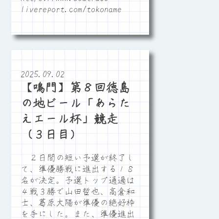
livereport.com/tokoname
2025.09.02
【鳴門】第８回徳島
の地ビール「あらた
えエール杯」競走
（３日目）
２日間の短い予選が終了し
て、準優勝戦に進出する１８
名が決定。予選トップ通過は
４戦３勝で山田哲也、高倉和
士、葛原大陽が準優の絶好枠
を手にした。また、準優進出