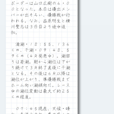
ボーダーは山口広樹の６・０
０となった。本日は優出メン
バーが出そろい、優勝戦が行
われる。なお、西原明生と横
川聖志は３日目より途中追
加。
満潮・１８：５５、１３６
ｃｍ、干潮・０９：４８、５
９ｃｍ（４Ｒ発売中）。潮回
りは若潮。朝から潮位は下が
り続けて３Ｒ終了直後に干潮
となる。その後は６Ｒ以降は
潮位が上がり、準優勝戦まで
ホーム向い潮傾向だ。レース
中の潮位変動は最大で約２５
ｃｍ程度。
０７：４５現在、天候・晴