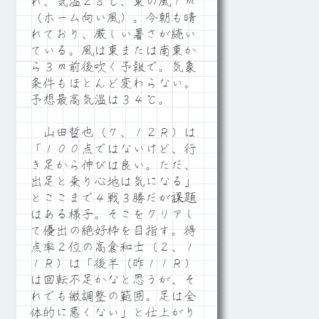
れ、気温２８℃、東の風１ｍ
（ホーム向い風）。今朝も晴
れており、厳しい暑さが続い
ている。風は東または南東か
ら３ｍ前後吹く予報で。気象
条件もほとんど変わらない。
予想最高気温は３４℃。
山田哲也（７、１２Ｒ）は
「１００点ではないけど、行
き足から伸びは良い。ただ、
出足と乗り心地は気になる」
とここまで４戦３勝だが課題
はある様子。そこをクリアし
て優出の絶好枠を目指す。得
点率２位の高倉和士（２、１
１Ｒ）は「後半（昨１１Ｒ）
は回転不足かなと思うが、そ
れでも微調整の範囲。足は全
体的に悪くない」と仕上がり