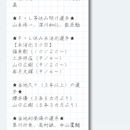
基
★Ｆ・Ｌ等休み明け選手★
山本修一、深川和仁、数原魁
★Ｆ・Ｌ休み未消化選手★
【未消化３０日】
福来剛（１０／２０～）
土井祥伍（９／４～）
山口広樹（９／２０～）
香月大輝（９／４～）
★当地久々（３年以上）の選
手★
櫻井優（３年５カ月ぶり）
山口広樹（５年３カ月ぶり）
★当地初登場の選手★
草川壮良、高村諒、中山鷹輔