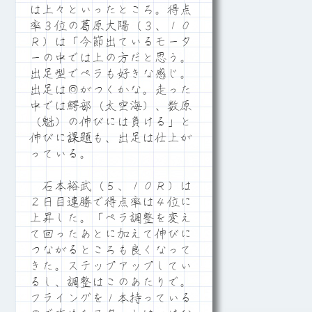
は上々といったところ。得点
率３位の葛原大陽（３、１０
Ｒ）は「今節出ているモータ
ーの中では上の方だと思う。
出足型でペラも好きな感じ。
出足は◎がつくかな。走った
中では鰐部（太空海）、数原
（魁）の伸びには負ける」と
伸びに課題も、出足は仕上が
っている。
石本裕武（５、１０Ｒ）は
２日目連勝で得点率は４位に
上昇した。「ペラ調整を変え
て回ったあとに加えて伸びに
つながるところも良くなって
きた。ステップアップしてい
るし、調整はこのあたりで。
フライングを１本持っている