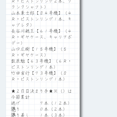
Ｒ・ピストンリング２本、ク
ランクシャフト）
山本景士郎【８４号機】（４
Ｒ・ピストンリング１本、キ
ャブレタ）
長谷川親王【６１号機】（４
Ｒ・ギヤケース、キャリアボ
デー）
山口広樹【１５号機】（５
Ｒ・ギヤケース）
数原魁【６３号機】（６Ｒ・
ピストンリング１本）
竹田吉行【７３号機】（８
Ｒ・ピストンリング１本）
★２日目決まり手★※（）は
今節累計
逃げ ７本（１２本）
捲り ０本（２本）
捲り差し １本（３本）