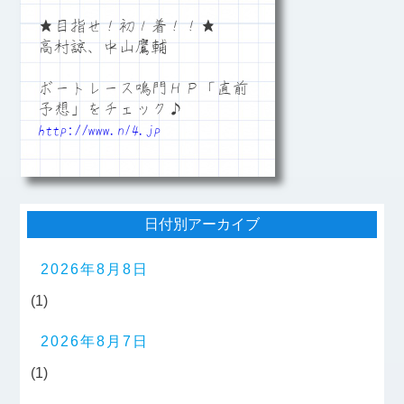
★目指せ！初１着！！★
高村諒、中山鷹輔
ボートレース鳴門ＨＰ「直前
予想」をチェック♪
http://www.n14.jp
日付別アーカイブ
2026年8月8日
(1)
2026年8月7日
(1)