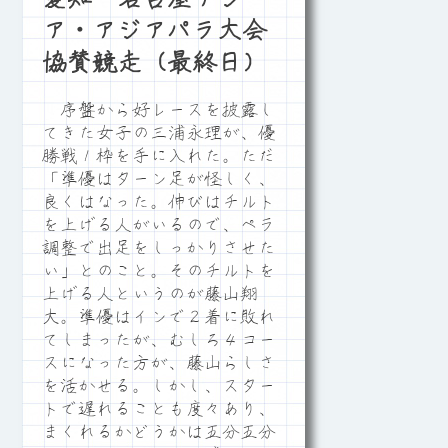
ア・アジアパラ大会
協賛競走（最終日）
序盤から好レースを披露し
てきた女子の三浦永理が、優
勝戦１枠を手に入れた。ただ
「準優はターン足が怪しく、
良くはなった。伸びはチルト
を上げる人がいるので、ペラ
調整で出足をしっかりさせた
い」とのこと。そのチルトを
上げる人というのが藤山翔
大。準優はインで２着に敗れ
てしまったが、むしろ４コー
スになった方が、藤山らしさ
を活かせる。しかし、スター
トで遅れることも度々あり、
まくれるかどうかは五分五分