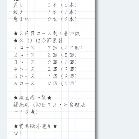
差し ３本（６本）
抜き １本（１本）
恵まれ ０本（０本）
★２日目コース別１着回数
★※（）は今節累計
１コース ７回（１２回）
２コース ２回（５回）
３コース ０回（１回）
４コース ２回（３回）
５コース １回（３回）
６コース ０回（０回）
★減点者一覧★
福来剛（初日７Ｒ・不良航法
－１０点）
★賞典除外選手★
なし