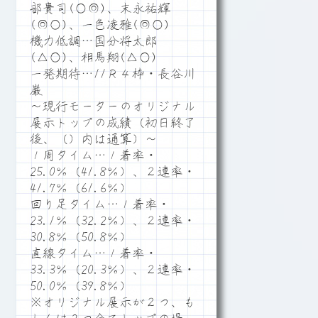
部貴司(○◎)、末永祐輝
(◎○)、一色凌雅(◎○)
機力低調…国分将太郎
(△○)、相馬翔(△○)
一発期待…11Ｒ４枠・長谷川
巌
～現行モーターのオリジナル
展示トップの成績（初日終了
後、（）内は通算）～
１周タイム…１着率・
25.0％（41.8％）、２連率・
41.7％（61.6％）
回り足タイム…１着率・
23.1％（32.2％）、２連率・
30.8％（50.8％）
直線タイム…１着率・
33.3％（20.3％）、２連率・
50.0％（39.8％）
※オリジナル展示が２つ、も