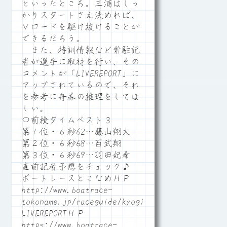
といったところ。三浦はしっ
かりスタートさえ決めれば、
Ｖロードを駆け抜けることが
できるだろう。
また、特訓情報など常駐記
者が選手に取材を行い、その
コメントが「LIVEREPORT」に
アップされているので、それ
を参考に舟券の推理をしてほ
しい。
〇前検タイムベスト３
第１位・６秒62…藤山翔大
第２位・６秒68…百武翔
第３位・６秒69…羽田妃希
直前記者予想をチェック♪
ボートレースとこなめＨＰ
http://www.boatrace-
tokoname.jp/raceguide/kyogi06
LIVEREPORTＨＰ
https://www.boatrace-