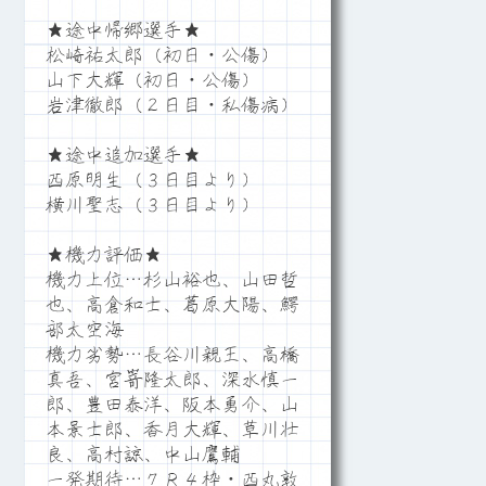
★途中帰郷選手★
松崎祐太郎（初日・公傷）
山下大輝（初日・公傷）
岩津徹郎（２日目・私傷病）
★途中追加選手★
西原明生（３日目より）
横川聖志（３日目より）
★機力評価★
機力上位…杉山裕也、山田哲
也、高倉和士、葛原大陽、鰐
部太空海
機力劣勢…長谷川親王、高橋
真吾、宮嵜隆太郎、深水慎一
郎、豊田泰洋、阪本勇介、山
本景士郎、香月大輝、草川壮
良、高村諒、中山鷹輔
一発期待…７Ｒ４枠・西丸敦