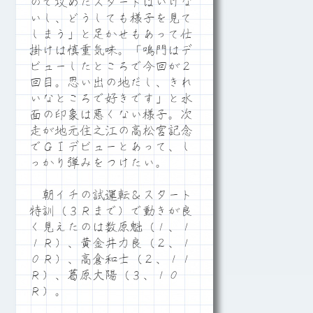
ので攻めたスタートはいけな
いし、どうしても様子を見て
しまう」と足かせもあって仕
掛けは慎重気味。「鳴門はデ
ビューしたところで今回が２
回目。思い出の地だし、きれ
いなところで好きです」と水
面の印象は悪くない様子。次
走が地元住之江の高松宮記念
でＧⅠデビューとあって、し
っかり弾みをつけたい。
朝イチの試運転＆スタート
特訓（３Ｒまで）で動きが良
く見えたのは数原魁（１、１
１Ｒ）、黄金井力良（２、１
０Ｒ）、高倉和士（２、１１
Ｒ）、葛原大陽（３、１０
Ｒ）。