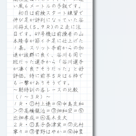
い風６メートルの予報です。
初日は前検スタート練習で
伸び足が評判になっていた谷
川将太(５,９Ｒ)の２走に注
目です。49号機は前操者の山
本隆幸が節イチ足に仕上げた
１基。スリット手前からの加
速が抜群に良く、谷川も同じ
班だった選手から「谷川選手
が凄く良さそうだった」と好
評価。特に前半５Ｒは６枠で
も一撃がありそうです。
～朝特訓の各レースの比較
（１～３Ｒ）～
１Ｒ・①村上遼＝④中島友和
＞②高橋龍治＝③畑和宏＝⑤
出畑孝成＝⑥高木圭大
２Ｒ・①真子奈津実＝②北村
寧々＝③菅野はやか＝④神里