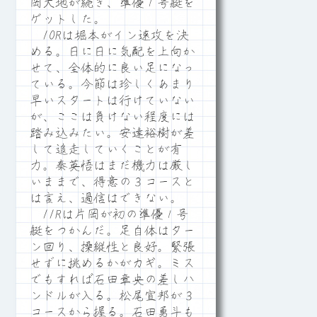
岡大地が続き、準優１号艇を
ゲットした。
10Rは堀本がイン速攻を決
める。日に日に気配を上向か
せて、全体的に良い足になっ
ている。今節は珍しくあまり
早いスタートは行けていない
が、ここは負けない程度には
踏み込みたい。安達裕樹が差
して追走していくことが有
力。秦英悟はまだ機力は厳し
いままで、得意の３コースと
は言え、過信はできない。
11Rは片岡が初の準優１号
艇をつかんだ。足自体はター
ン回り、操縦性と良好。緊張
せずに挑めるかがカギ。ミス
でもすれば石田章央の差しハ
ンドルが入る。松尾宣邦が３
コースから握る。石田勇斗も