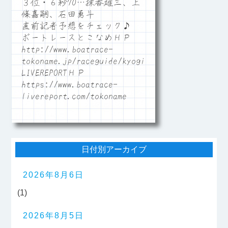
３位・６秒70…抹香雄三、上
條嘉嗣、石田勇斗
直前記者予想をチェック♪
ボートレースとこなめＨＰ
http://www.boatrace-
tokoname.jp/raceguide/kyogi06
LIVEREPORTＨＰ
https://www.boatrace-
livereport.com/tokoname
日付別アーカイブ
2026年8月6日
(1)
2026年8月5日