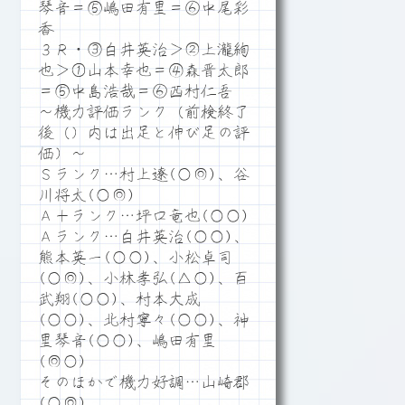
琴音＝⑤嶋田有里＝⑥中尾彩
香
３Ｒ・③白井英治＞②上瀧絢
也＞①山本幸也＝④森晋太郎
＝⑤中島浩哉＝⑥西村仁吾
～機力評価ランク（前検終了
後（）内は出足と伸び足の評
価）～
Ｓランク…村上遼(○◎)、谷
川将太(○◎)
Ａ＋ランク…坪口竜也(○○)
Ａランク…白井英治(○○)、
熊本英一(○○)、小松卓司
(○◎)、小林孝弘(△○)、百
武翔(○○)、村本大成
(○○)、北村寧々(○○)、神
里琴音(○○)、嶋田有里
(◎○)
そのほかで機力好調…山崎郡
(○◎)