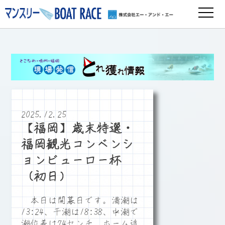
2025.12.25
【福岡】歳末特選・
福岡観光コンベンシ
ョンビューロー杯
（初日）
本日は開幕日です。満潮は
13:24、干潮は18:38、中潮で
潮位差は74センチ、ホーム追