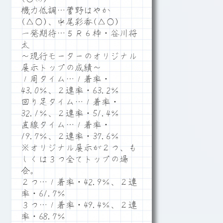
機力低調…菅野はやか
(△○)、中尾彩香(△○)
一発期待…５Ｒ６枠・谷川将
太
～現行モーターのオリジナル
展示トップの成績～
１周タイム…１着率・
43.0％、２連率・63.2％
回り足タイム…１着率・
32.1％、２連率・51.4％
直線タイム…１着率・
19.7％、２連率・37.6％
※オリジナル展示が２つ、も
しくは３つ全てトップの場
合。
２つ…１着率・42.9％、２連
率・61.7％
３つ…１着率・49.4％、２連
率・68.7％