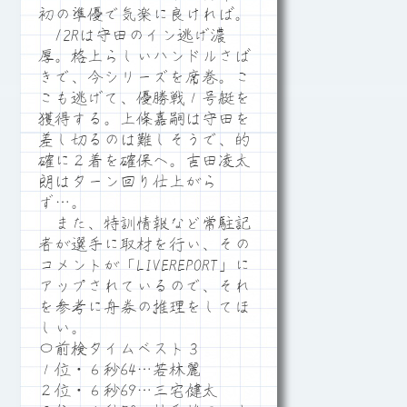
初の準優で気楽に良ければ。
12Rは守田のイン逃げ濃
厚。格上らしいハンドルさば
きで、今シリーズを席巻。こ
こも逃げて、優勝戦１号艇を
獲得する。上條嘉嗣は守田を
差し切るのは難しそうで、的
確に２着を確保へ。吉田凌太
朗はターン回り仕上がら
ず…。
また、特訓情報など常駐記
者が選手に取材を行い、その
コメントが「LIVEREPORT」に
アップされているので、それ
を参考に舟券の推理をしてほ
しい。
〇前検タイムベスト３
１位・６秒64…若林麗
２位・６秒69…三宅健太