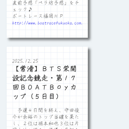
直前予想「ペラ坊予想」をチ
ェック♪
ボートレース福岡ＨＰ
http://www.boatracefukuoka.com/
2025.12.25
【常滑】ＢＴＳ栄開
設記念競走・第１７
回ＢＯＡＴＢｏｙカ
ップ（５日目）
予選４日間を終え、守田俊
介が余裕のトップ当確を果た
し、２位は堀本和也３位は片