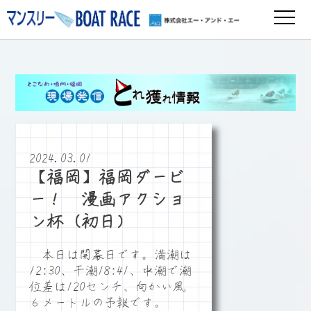
2024.03.01
【福岡】福岡ダービ
ー！ 漫画アクショ
ン杯（初日）
本日は開幕日です。満潮は
12:30、干潮18:41、中潮で潮
位差は120センチ、向かい風
６メートルの予報です。