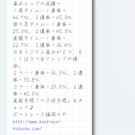
展示トップの成績～
１周タイム…１着率・
46.7％、２連率・65.3％
回り足タイム…１着率・
25.3％、２連率・45.3％
直線タイム…１着率・
22.7％、２連率・36.4％
※オリジナル展示が２つ、も
しくは３つ全てトップの場
合。
２つ…１着率・36.5％、２連
率・55.8％
３つ…１着率・20.0％、２連
率・40.0％
直前予想「ペラ坊予想」をチ
ェック♪
ボートレース福岡ＨＰ
http://www.boatrace-
fukuoka.com/