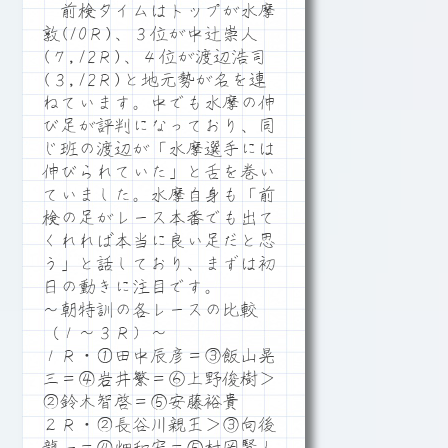
前検タイムはトップが水摩
敦(10Ｒ)、３位が中辻崇人
(７,12Ｒ)、４位が渡辺浩司
(３,12Ｒ)と地元勢が名を連
ねています。中でも水摩の伸
び足が評判になっており、同
じ班の渡辺が「水摩選手には
伸びられていた」と舌を巻い
ていました。水摩自身も「前
検の足がレース本番でも出て
くれれば本当に良い足だと思
う」と話しており、まずは初
日の動きに注目です。
～朝特訓の各レースの比較
（１～３Ｒ）～
１Ｒ・①田中辰彦＝③飯山晃
三＝④岩井繁＝⑥上野俊樹＞
②鈴木智啓＝⑤安藤裕貴
２Ｒ・②長谷川親王＞③向後