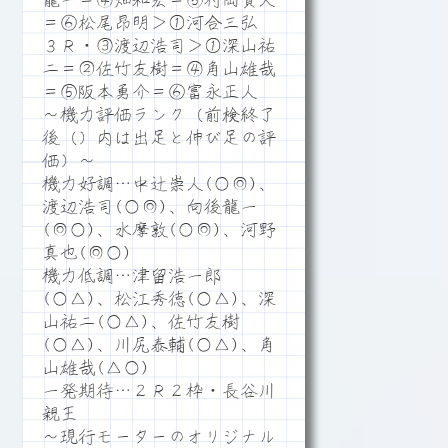
龍一＝④畑和宏＝⑤村岡賢人
＝⑥松尾昂明＞①河合三弘
３Ｒ・③渡辺浩司＞①深山祐
二＝②佐竹友樹＝④角山雄哉
＝⑤阪本勇介＝⑥富永正人
～機力評価ランク（前検終了
後（）内は出足と伸び足の評
価）～
機力好調…中辻崇人(○◎)、
渡辺浩司(○◎)、向後龍一
(◎○)、水摩敦(○◎)、河野
真也(◎○)
機力低調…津留浩一郎
(○△)、松江秀徳(○△)、深
山祐二(○△)、佐竹友樹
(○△)、川尻泰輔(○△)、角
山雄哉(△○)
一発期待…２Ｒ２枠・長谷川
親王
～現行モーターのオリジナル