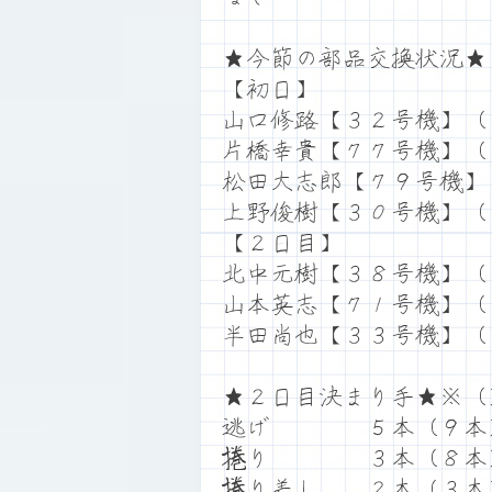
★今節の部品交換状況★
【初日】
山口修路【３２号機】（
片橋幸貴【７７号機】（
松田大志郎【７９号機】
上野俊樹【３０号機】（
【２日目】
北中元樹【３８号機】（
山本英志【７１号機】（
半田尚也【３３号機】（
★２日目決まり手★※（
逃げ ５本（９本
捲り ３本（８本
捲り差し ２本（３本