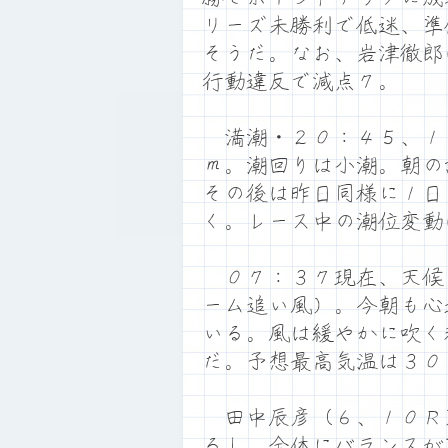
リーズ未勝利で低迷、準
そうだ。なお、岩津徹郎
行動違反で減点７。
満潮・２０：４５、１
ｍ。潮回りは小潮。朝の
その後は昨日同様に１日
く。レース中の潮位変動
０７：３７現在、天候
ーム追い風）。今朝も心
いる。風は緩やかに吹く
だ。予想最高気温は３０
田中辰彦（６、１０Ｒ
るし、全体にバランスが