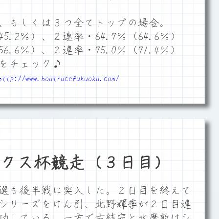
、もしくは３つ全てトップの場合。
5.2％）、２連率・64.7％（64.6％）
6.6％）、２連率・75.0％（71.4％）
をチェック♪
http://www.boatracefukuoka.com/
クス杯競走（３日目）
選も後半戦に突入した。２日目を終えて
シリーズをけん引、北野輝季が２日目連
功している。一方で古結宏と水摩敦はシ