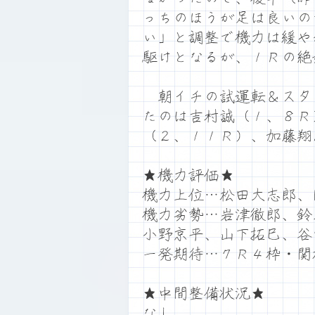
っちのほうが足は良いの
い」と調整で機力は緩や
駆けとなるが、１Ｒの絶
朝イチの試運転＆スタ
たのは吉村誠（１、８Ｒ
（２、１１Ｒ）、加藤翔
★機力評価★
機力上位…松田大志郎、
機力劣勢…岩津徹郎、鈴
小野京平、山下拓巳、谷
一発期待…７Ｒ４枠・関
★中間整備状況★
なし