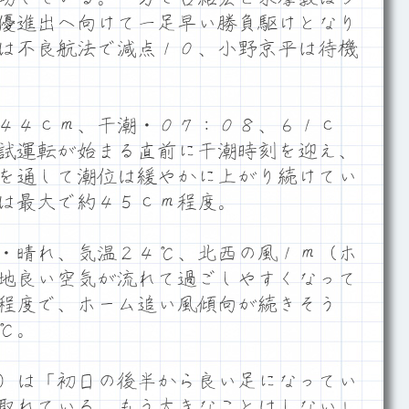
優進出へ向けて一足早い勝負駆けとなり
は不良航法で減点１０、小野京平は待機
４４ｃｍ、干潮・０７：０８、６１ｃ
試運転が始まる直前に干潮時刻を迎え、
を通して潮位は緩やかに上がり続けてい
は最大で約４５ｃｍ程度。
・晴れ、気温２４℃、北西の風１ｍ（ホ
地良い空気が流れて過ごしやすくなって
程度で、ホーム追い風傾向が続きそう
℃。
）は「初日の後半から良い足になってい
取れている。もう大きなことはしない」