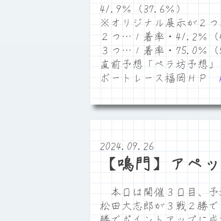
41.9％（37.6％）
※オリジナル展示が２つ
２つ…１着率・41.2％（4
３つ…１着率・75.0％（5
直前予想「ペラ坊予想」
ボートレース福岡ＨＰ
2024.09.26
【鳴門】アペッ
本日は開催３日目、予
松田大志郎が３戦２勝で
勝でポイントアップに成