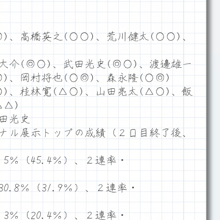
)、高橋英之(○○)、荒川健太(○○)、
大介(◎○)、武田光史(◎○)、渡邊雄一
◎)、岡村将也(○◎)、森永隆(○◎)
)、桂林寛(△○)、山田亮太(△○)、飯
△△)
田光史
ナル展示トップの成績（２日目終了後、
5％（45.4％）、２連率・
.8％（31.9％）、２連率・
3％（20.4％）、２連率・