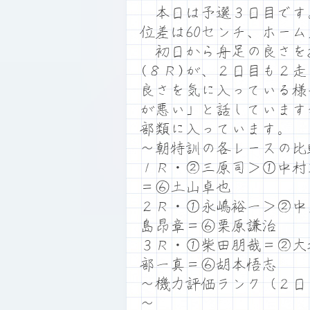
本日は予選３日目です。満
位差は60センチ、ホー
初日から舟足の良さを
(８Ｒ)が、２日目も２
良さを気に入っている様
が悪い」と話しています
部類に入っています。
～朝特訓の各レースの比
１Ｒ・②三原司＞①中村
＝⑥土山卓也
２Ｒ・①永嶋裕一＞②中
島昂章＝⑥栗原謙治
３Ｒ・①柴田朋哉＝②大
部一真＝⑥胡本悟志
～機力評価ランク（２日
～