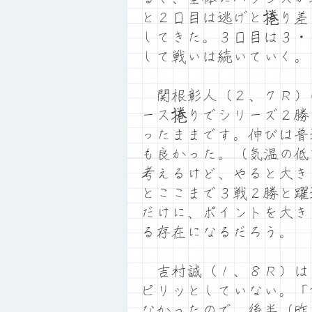
と２日目は逃げと捲り差
してきた。３日目は３・
して戦いは続いていく。
関根彰人（２、７Ｒ）
ース捲りでシリーズ２勝
ったままです。伸びは普
も良かった。（気温の低
考えるけど、やると大き
とここまで３戦２勝と躍
だけに、ポイントを大き
る存在になるだろう。
吉村誠（１、８Ｒ）は
ピリッとしていない。「
なかったので、後半（昨