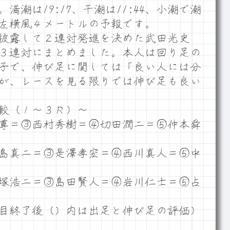
潮は19:17、干潮は11:44、小潮で潮
ム左横風４メートルの予報です。
披露して２連対発進を決めた武田光史
走３連対にまとめました。本人は回り足の
子で、伸び足に関しては「良い人には分
が、レースを見る限りでは伸び足も良い
較（１～３Ｒ）～
尊＝③西村秀樹＝④切田潤二＝⑤仲本舜
島真二＝③是澤孝宏＝④西川真人＝⑤中
塚浩二＝③島田賢人＝④岩川仁士＝⑤占
目終了後（）内は出足と伸び足の評価）