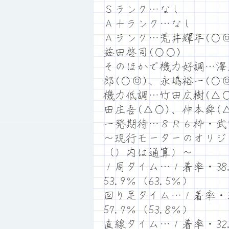
Ｓランク…なし
Ａ＋ランク…なし
Ａランク…荒井輝年(○◎
益田啓司(○○)
そのほかで機力好調…澤
郎(○◎)、永嶋裕一(○
機力低調…竹田広樹(△○
田庄吾(△○)、仲本舜(
一発期待…８Ｒ６枠・武
～現行モーターのオリジ
（）内は通算）～
１周タイム…１着率・38.
53.9％（63.5％）
回り足タイム…１着率・30
57.7％（53.8％）
直線タイム…１着率・32.