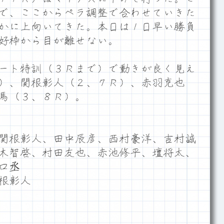
で、ここからペラ調整で合わせていきた
かに上向いてきた。本日は１日早い勝負
好枠から目が離せない。
ート特訓（３Ｒまで）で動きが良く見え
）、関根彰人（２、７Ｒ）、赤羽克也
馬（３、８Ｒ）。
関根彰人、田中辰彦、西村豪洋、吉村誠
木智啓、村田友也、赤池修平、壇将太、
口丞
根彰人