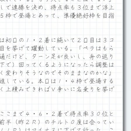
しで連勝を決め、得点率も３位まで浮上
５枠で登場とあって、準優絶好枠を目指
は初日の１・２着に続いて２日目は３コ
目を挙げて躍動している。「ペラはもら
通だけど、ターン足が良いし、舟の返り
下で）回ってくるようになったら調整は
く変わりそうなのでそのままなのかな」
進している。本日は１・４枠で登場する
く上積みできればＶ争いに名乗りを挙げ
ここまで４・６・２着で得点率３０位と
前半（昨２Ｒ）のチルト０度は合ってい
１１Ｒ）はマイナスに下げて行った。こ