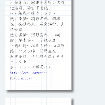
出畑孝典、⑥田中孝明＞①渡
辺浩司、②古澤光紀
～一般戦の機力ランク～
機力優勢…羽野直也、関裕
也、奈須啓太、石倉洋行、山
口修路
機力劣勢…河野真也、山崎
毅、橋本英一、今林由喜
一発期待…10Ｒ３枠・山口修
路、11Ｒ５枠・羽野直也
直前予想「ペラ坊予想」をチ
ェック♪
ボートレース福岡ＨＰ
http://www.boatrace-
fukuoka.com/