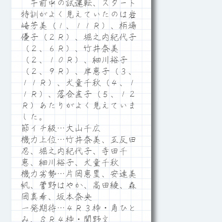
午前中の試運転、スタート
特訓がよく見えていたのは岩
崎芳美（１、１１Ｒ）、栢場
優子（２Ｒ）、堀之内紀代子
（２、６Ｒ）、竹井奈美
（２、１０Ｒ）、細川裕子
（２、９Ｒ）、岸恵子（３、
１１Ｒ）、犬童千秋（４、１
１Ｒ）、落合直子（５、１２
Ｒ）あたりがよく見えていま
した。
節イチ級…大山千広
機力上位…竹井奈美、五反田
忍、堀之内紀代子、寺田千
恵、細川裕子、犬童千秋
機力劣勢…片岡恵里、安達美
帆、菅野はやか、高田綾、森
岡真希、坂本奈央
一発期待…４Ｒ３枠・角ひと
み、８Ｒ４枠・関野文