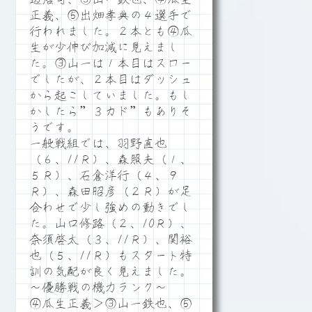
正義、⑤出畑孝典の４選手で
行われました。２本とも④瓜
生が少伸び加減に見えまし
た。③山一は１本目はスロー
でしたが、２本目はダッシュ
から起こしていました。もし
かしたら”３カド”もありそ
うです。
一般戦組では、羽野直也
（６、11Ｒ）、森照夫（１、
５Ｒ）、石倉洋行（４、９
Ｒ）、森田昭彦（２Ｒ）が足
合わせで少し強めの動きでし
た。山口修路（２、10Ｒ）、
奈須啓太（３、11Ｒ）、関裕
也（５、11Ｒ）もスタート特
訓の気配が良く見えました。
～優勝戦の機力ランク～
④瓜生正義＞③山一鉄也、⑤