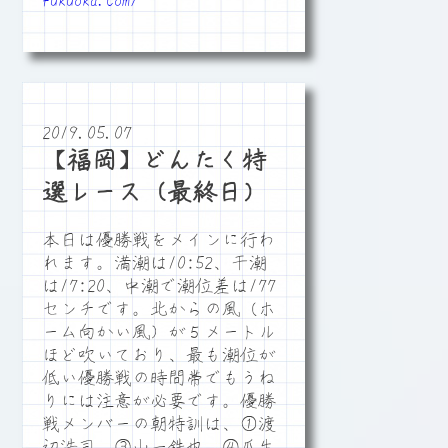
fukuoka.com/
2019.05.07
【福岡】どんたく特
選レース（最終日）
本日は優勝戦をメインに行わ
れます。満潮は10:52、干潮
は17:20、中潮で潮位差は177
センチです。北からの風（ホ
ーム向かい風）が５メートル
ほど吹いており、最も潮位が
低い優勝戦の時間帯でもうね
りには注意が必要です。優勝
戦メンバーの朝特訓は、①渡
辺浩司、③山一鉄也、④瓜生