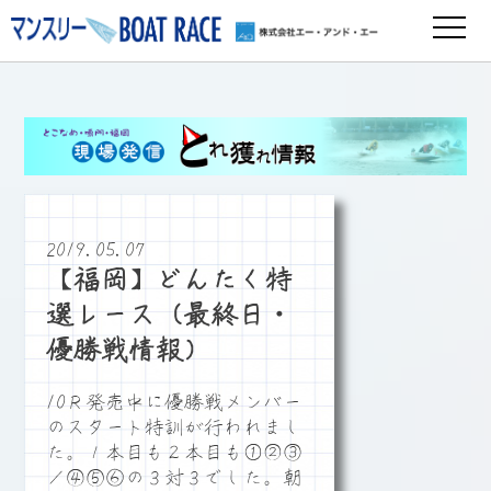
2019.05.07
【福岡】どんたく特
選レース（最終日・
優勝戦情報）
10Ｒ発売中に優勝戦メンバー
のスタート特訓が行われまし
た。１本目も２本目も①②③
／④⑤⑥の３対３でした。朝