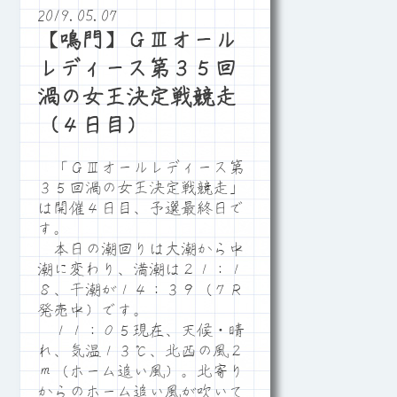
2019.05.07
【鳴門】ＧⅢオール
レディース第３５回
渦の女王決定戦競走
（４日目）
「ＧⅢオールレディース第
３５回渦の女王決定戦競走」
は開催４日目、予選最終日で
す。
本日の潮回りは大潮から中
潮に変わり、満潮は２１：１
８、干潮が１４：３９（７Ｒ
発売中）です。
１１：０５現在、天候・晴
れ、気温１３℃、北西の風２
ｍ（ホーム追い風）。北寄り
からのホーム追い風が吹いて