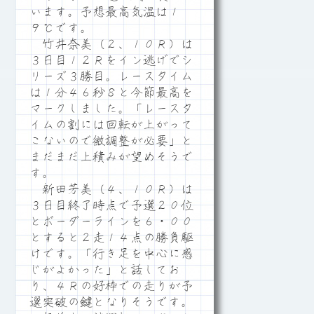
います。予想最高気温は１
９℃です。
竹井奈美（２、１０Ｒ）は
３日目１２Ｒをイン逃げでシ
リーズ３勝目。レースタイム
は１分４６秒８と今節最高を
マークしました。「レースタ
イムの割には回転が上がって
こないので微調整が必要」と
まだまだ上積みが望めそうで
す。
新田芳美（４、１０Ｒ）は
３日目終了時点で予選２０位
とボーダーラインを６・００
とすると２走１４点の勝負駆
けです。「行き足を中心に感
じがよかった」と話してお
り、４Ｒの好枠での走りが予
選突破の鍵となりそうです。