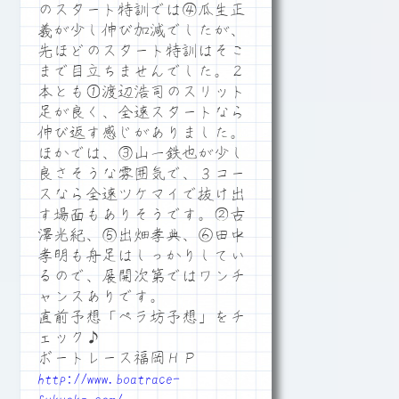
のスタート特訓では④瓜生正
義が少し伸び加減でしたが、
先ほどのスタート特訓はそこ
まで目立ちませんでした。２
本とも①渡辺浩司のスリット
足が良く、全速スタートなら
伸び返す感じがありました。
ほかでは、③山一鉄也が少し
良さそうな雰囲気で、３コー
スなら全速ツケマイで抜け出
す場面もありそうです。②古
澤光紀、⑤出畑孝典、⑥田中
孝明も舟足はしっかりしてい
るので、展開次第ではワンチ
ャンスありです。
直前予想「ペラ坊予想」をチ
ェック♪
ボートレース福岡ＨＰ
http://www.boatrace-