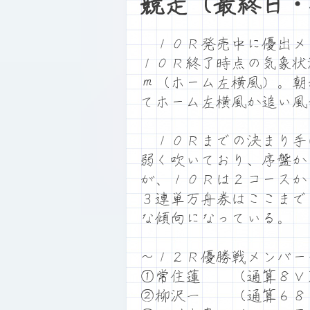
競走（最終日・
１０Ｒ発売中に優出メ
１０Ｒ終了時点の気象状
ｍ（ホーム左横風）。朝
てホーム左横風か追い風
１０Ｒまでの決まり手
弱く吹いており、序盤か
が、１０Ｒは２コースか
３連単万舟券はここまで
な傾向になっている。
～１２Ｒ優勝戦メンバー
①常住蓮 （通算８Ｖ
②柳沢一 （通算６８