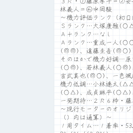
３Ｒ・①藤原孝斗＝②安
林義人＝⑥中岡駿
～機力評価ランク（初日
Ｓランク…大塚康雅(○△
Ａ＋ランク…なし
Ａランク…重成一人(○○
(◎◎)、遠藤圭吾(◎○)
そのほかで機力好調…原
(○◎)、若林義人(○◎
吉武真也(◎○)、一色颯
機力低調…小林遼太(△△
(○△)、成貞琳平(○△
一発期待…２Ｒ６枠・藤
～現行モーターのオリジ
（）内は通算）～
１周タイム…１着率・53.