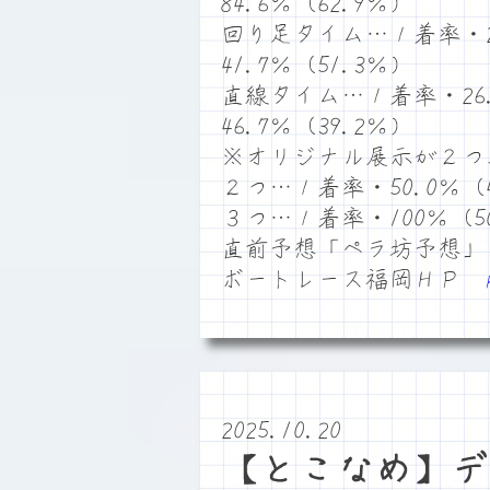
84.6％（62.9％）
回り足タイム…１着率・25
41.7％（51.3％）
直線タイム…１着率・26.
46.7％（39.2％）
※オリジナル展示が２つ
２つ…１着率・50.0％（4
３つ…１着率・100％（50
直前予想「ペラ坊予想」
ボートレース福岡ＨＰ
2025.10.20
【とこなめ】デ