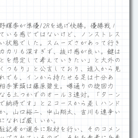
輝季が準優12Rを逃げ快勝。優勝戦１
ている感じではないけど、ノンストレス
い状態でした。スムーズさがあって行き
カカリも深すぎず、抜け感が良い。鍵は
とを想定して考えていきたい」と大外の
くつもり」と公言しており、進入から見
れでも、インから持たせる足は十分あ
相手筆頭は藤原碧生。噂通りの旋回力
なる土つかずのオール３連対。「ターン
で納得です」と２コースから差しハンド
か。山口裕二、中山翔太、吉川も連争い
になれば厳しいか。
駐記者が選手に取材を行い、そのコメン
」にアップされているので、それを参考に舟券