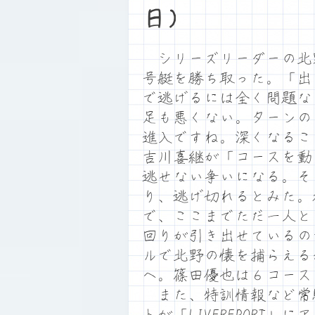
日）
シリーズリーダーの北野
号艇を勝ち取った。「出
で逃げるには全く問題な
足も悪くない。ターンの
進入ですね。深くなるこ
吉川喜継が「コースを動
逃せない争いになる。そ
り、逃げ切れるとみた。
で、ここまでただ一人と
回りが引き出せているの
ルで北野の懐を捕らえる
へ。篠田優也は６コース
また、特訓情報など常
トが「LIVEREPORT