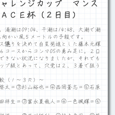
ャレンジカップ マンス
ＡＣＥ杯（２日目）
潮は09:04、干潮は14:48、大潮で潮
ーム向かい風５メートルの予報です。
ス捲りを決めて白星発進とした藤本元輝
は６コースからコンマ05の勇み足に。２日
できない状況になりましたが、それでも
トップ級とあって、穴党は２、３着で狙う
較（１～３Ｒ）～
啓太＝③杉山裕也＝④西岡蒼志＝⑤石原
田祥生＝③富永夏哉人＝④一色颯輝＝⑤