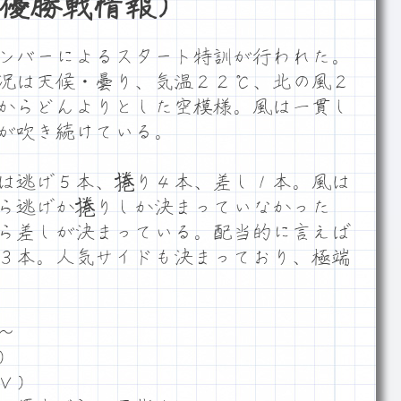
優勝戦情報）
ンバーによるスタート特訓が行われた。
況は天候・曇り、気温２２℃、北の風２
からどんよりとした空模様。風は一貫し
が吹き続けている。
は逃げ５本、捲り４本、差し１本。風は
ら逃げか捲りしか決まっていなかった
ら差しが決まっている。配当的に言えば
３本。人気サイドも決まっており、極端
～
）
Ｖ）