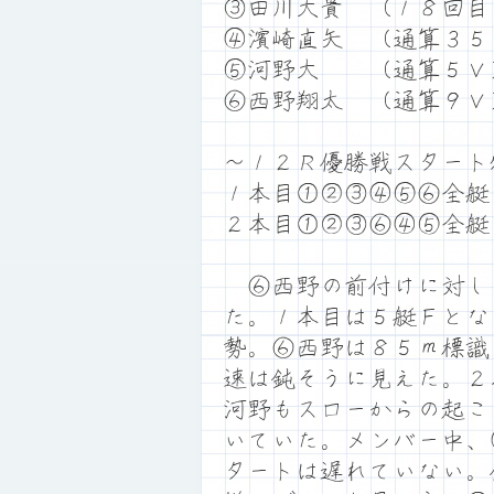
③田川大貴 （１８回目
④濱崎直矢 （通算３５
⑤河野大 （通算５Ｖ
⑥西野翔太 （通算９Ｖ
～１２Ｒ優勝戦スタート
１本目①②③④⑤⑥全艇
２本目①②③⑥④⑤全艇
⑥西野の前付けに対し
た。１本目は５艇Ｆとな
勢。⑥西野は８５ｍ標識
速は鈍そうに見えた。２
河野もスローからの起こ
いていた。メンバー中、
タートは遅れていない。