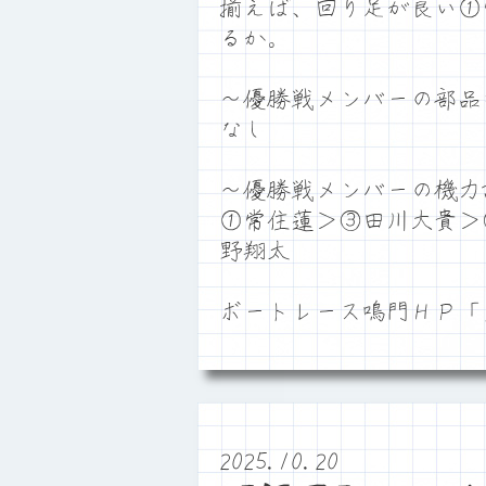
揃えば、回り足が良い①
るか。
～優勝戦メンバーの部品
なし
～優勝戦メンバーの機力
①常住蓮＞③田川大貴＞
野翔太
ボートレース鳴門ＨＰ
2025.10.20