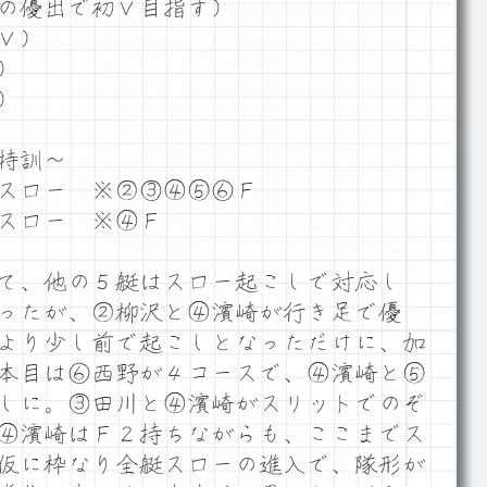
の優出で初Ｖ目指す）
Ｖ）
）
）
特訓～
スロー ※②③④⑤⑥Ｆ
スロー ※④Ｆ
て、他の５艇はスロー起こしで対応し
ったが、②柳沢と④濱崎が行き足で優
より少し前で起こしとなっただけに、加
本目は⑥西野が４コースで、④濱崎と⑤
しに。③田川と④濱崎がスリットでのぞ
④濱崎はＦ２持ちながらも、ここまでス
仮に枠なり全艇スローの進入で、隊形が