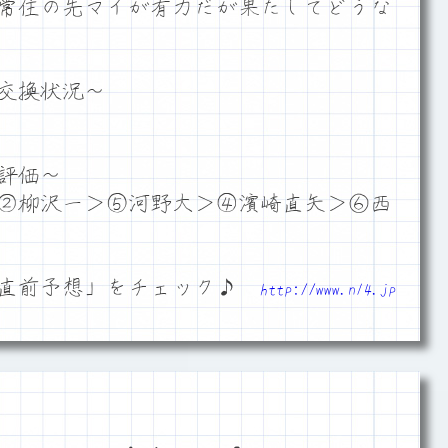
常住の先マイが有力だが果たしてどうな
交換状況～
評価～
②柳沢一＞⑤河野大＞④濱崎直矢＞⑥西
「直前予想」をチェック♪
http://www.n14.jp