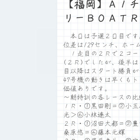
【福岡】Ａ１チ
リーＢＯＡＴＲ
本日は予選２日目です。満
位差は129センチ、ホ
１走目の２Ｒで２コー
(２Ｒ)でしたが、後半
目以降はスタート勝負が
47号機の動きは早くも
価値ありです。
～朝特訓の各レースの比
１Ｒ・①黒田剛＝②小玉
光＞⑥小林遼太
２Ｒ・①沼田大都＝②豊
桑原悠＝⑥藤本元輝