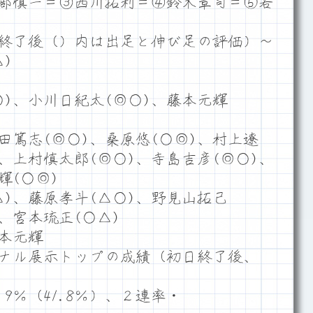
部慎一＝③西川拓利＝④鈴木章司＝⑤若
終了後（）内は出足と伸び足の評価）～
)
)、小川日紀太(◎○)、藤本元輝
田篤志(◎○)、桑原悠(○◎)、村上遼
)、上村慎太郎(◎○)、寺島吉彦(◎○)、
輝(○◎)
)、藤原孝斗(△○)、野見山拓己
)、宮本琉正(○△)
本元輝
ナル展示トップの成績（初日終了後、
9％（41.8％）、２連率・