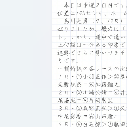
本日は予選２日目です。満
位差は145センチ、ホ
島川光男（７、12Ｒ）
切りましたが、機力は「
ト。しかし、道中で追い
上位級は十分ある印象で
連勝でさらに勢いづきそ
りです。
～朝特訓の各レースの比
１Ｒ・①小羽正作＞②尾
名腰桃奈＝⑥加藤雅之
２Ｒ・②川崎公靖＝④井
尾基成＝⑤片岡恵里
３Ｒ・②森野正弘＞①久
中尾彩香＝⑥山田康二
４Ｒ・⑥白石健＞①藤田