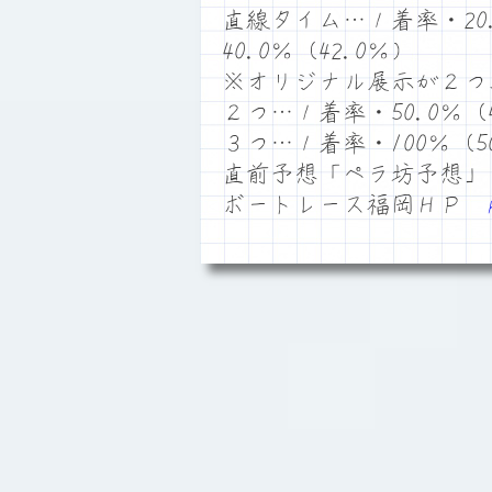
直線タイム…１着率・20.
40.0％（42.0％）
※オリジナル展示が２つ
２つ…１着率・50.0％（4
３つ…１着率・100％（50
直前予想「ペラ坊予想」
ボートレース福岡ＨＰ