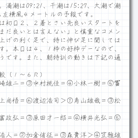
潮は09:21、干潮は15:27、大潮で潮
ーム左横風４メートルの予報です。
は初日２、２着とさい先良いスタートを
まだ良いとは言えない」と慎重なコメン
上げの利く足で、特に伸び足に関しては
す。本日は４、１枠の好枠デーなので、
うです。また、朝特訓の動きは下記の通
較（１～６Ｒ）
崎雄二＝③中村桃佳＝④小林一樹＝⑤冨
上尚悟＝⑥渡辺浩司＞①角山雄哉＝③松
富政弘＝③原田才一郎＝④横井光弘＝⑤
浩人＝②加倉侑征＝③森貴洋＞④笠雅雄