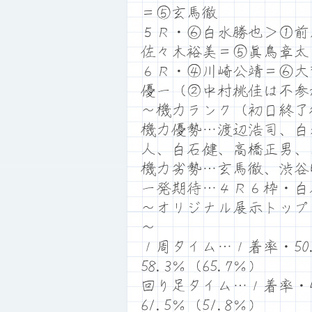
＝⑤玄馬徹
５Ｒ・⑥白水勝也＞①前
佐々木裕美＝⑤眞鳥章太
６Ｒ・④川崎公靖＝⑥大
優一（②中村桃佳は不参
～機力ランク（初日終了
機力優勢…渡辺浩司、白
人、白石健、高橋正男、
機力劣勢…玄馬徹、渋谷
一発期待…４Ｒ６枠・白
～オリジナル展示トップ
～
１周タイム…１着率・50.
58.3％（65.7％）
回り足タイム…１着率・46
61.5％（51.8％）