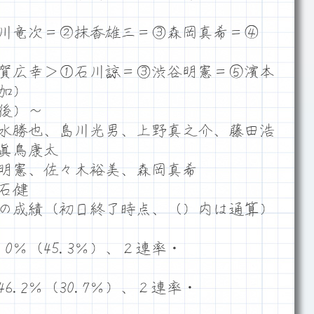
川竜次＝②抹香雄三＝③森岡真希＝④
賀広幸＞①石川諒＝③渋谷明憲＝⑤濱本
加）
後）～
水勝也、島川光男、上野真之介、藤田浩
眞鳥康太
明憲、佐々木裕美、森岡真希
石健
の成績（初日終了時点、（）内は通算）
0％（45.3％）、２連率・
.2％（30.7％）、２連率・