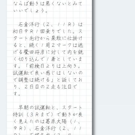
ならば動きは悪くないとみて
いいでしょう。
石倉洋行（２、１１Ｒ）は
初日９Ｒ１回乗りでした。ス
タート先行から果敢に仕掛け
ると、続く１周２マークは逃
げる榮田将彦に対して内を鋭
く切り込んで１着としていま
す。「前検日よりは上向き。
試運転で良い感じはしないの
で調整は続ける」と話してお
り、２日目の２走も注目で
す。
早朝の試運転と、スタート
特訓（３Ｒまで）で動きが良
く見えたのは葛原大陽（１、
９Ｒ）、石倉洋行（２、１１