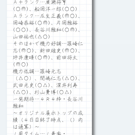
Ａ＋ランク…廣瀬将亨
(○◎)、船岡洋一郎(○○)
Ａランク…瓜生正義(◎○)、
岡崎恭裕(○◎)、片岡雅裕
(○○)、長谷川雅和(○◎)、
山田祐也(△○)
そのほかで機力好調…篠崎仁
志(◎○)、新田雄史(◎○)、
坪井康晴(○◎)、前田将太
(◎○)
機力低調…篠崎元志
（△○）、間嶋仁志(△○)、
武田光史(○△)、深井利寿
(△○)、杉山貴博(○△)
一発期待…４Ｒ４枠・長谷川
雅和
～オリジナル展示トップの成
績（４日目終了時点、（）内
は通算）～
１周タイム…１着率・