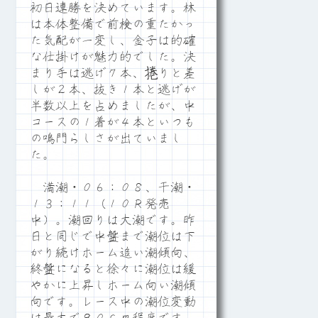
初日連勝を決めています。林
は本体整備で前検の重たかっ
た気配が一変し、金子は的確
な仕掛けが魅力的でした。決
まり手は逃げ７本、捲りと差
しが２本、抜き１本と逃げが
半数以上を占めましたが、中
コースの１着が４本といつも
の鳴門らしさが出ていまし
た。
満潮・０６：０８、干潮・
１３：１１（１０Ｒ発売
中）。潮回りは大潮です。昨
日と同じで中盤まで潮位は下
がり続けホーム追い潮傾向、
終盤になると徐々に潮位は緩
やかに上昇しホーム向い潮傾
向です。レース中の潮位変動