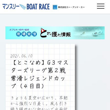
2021.06.10
【とこなめ】G３マス
ターズリーグ第２戦
常滑レジェンドカッ
プ（４日目）
きょうも夏空が広がり、早朝
から強烈な日差し。風も引き
続き緩やかな向かいで水面状