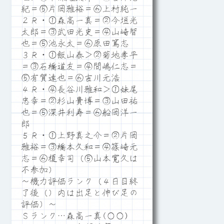
紀＝⑤片岡雅裕＝⑥上村純一
２Ｒ・①森高一真＝②今垣光
太郎＝③武田光史＝④山崎智
也＝⑤池永太＝⑥原田篤志
３Ｒ・①飯山泰＞②菊地孝平
＝③石橋道友＝④間嶋仁志＝
⑤有賀達也＝⑥吉川元浩
４Ｒ・④長谷川雅和＞①妹尾
忠幸＝②杉山貴博＝③山田祐
也＝⑤深井利寿＝⑥船岡洋一
郎
５Ｒ・①上野真之介＝②片岡
雅裕＝③橋本久和＝④篠崎元
志＝⑥榎幸司（⑤山本寛久は
不参加）
～機力評価ランク（４日目終
了後（）内は出足と伸び足の
評価）～
Ｓランク…森高一真(○○)