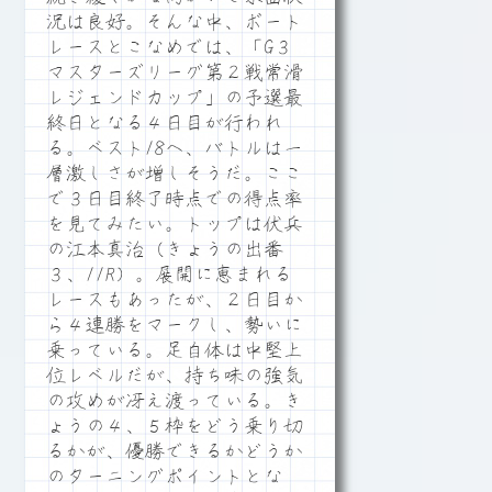
況は良好。そんな中、ボート
レースとこなめでは、「G３
マスターズリーグ第２戦常滑
レジェンドカップ」の予選最
終日となる４日目が行われ
る。ベスト18へ、バトルは一
層激しさが増しそうだ。ここ
で３日目終了時点での得点率
を見てみたい。トップは伏兵
の江本真治（きょうの出番
３、11R）。展開に恵まれる
レースもあったが、２日目か
ら４連勝をマークし、勢いに
乗っている。足自体は中堅上
位レベルだが、持ち味の強気
の攻めが冴え渡っている。き
ょうの４、５枠をどう乗り切
るかが、優勝できるかどうか
のターニングポイントとな