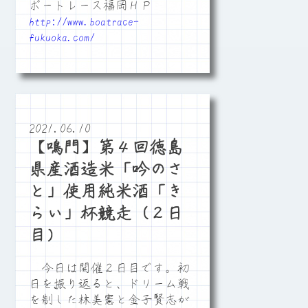
ボートレース福岡ＨＰ
http://www.boatrace-
fukuoka.com/
2021.06.10
【鳴門】第４回徳島
県産酒造米「吟のさ
と」使用純米酒「き
らい」杯競走（２日
目）
今日は開催２日目です。初
日を振り返ると、ドリーム戦
を制した林美憲と金子賢志が