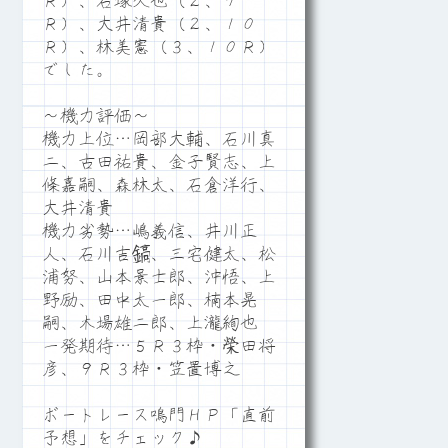
Ｒ）、石塚久也（２、７
Ｒ）、大井清貴（２、１０
Ｒ）、林美憲（３、１０Ｒ）
でした。
～機力評価～
機力上位…岡部大輔、石川真
二、古田祐貴、金子賢志、上
條嘉嗣、森林太、石倉洋行、
大井清貴
機力劣勢…嶋義信、井川正
人、石川吉鎬、三宅健太、松
浦努、山本景士郎、沖悟、上
野励、田中太一郎、楠本晃
嗣、木場雄二郎、上瀧絢也
一発期待…５Ｒ３枠・榮田将
彦、９Ｒ３枠・笠置博之
ボートレース鳴門ＨＰ「直前
予想」をチェック♪