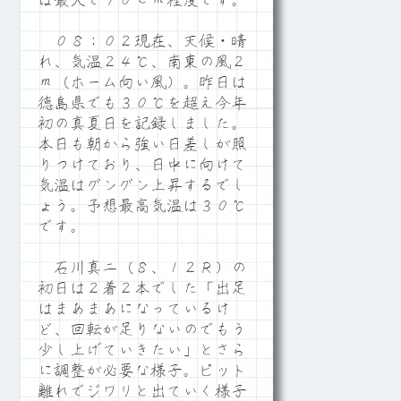
は最大で９０ｃｍ程度です。
０８：０２現在、天候・晴
れ、気温２４℃、南東の風２
ｍ（ホーム向い風）。昨日は
徳島県でも３０℃を超え今年
初の真夏日を記録しました。
本日も朝から強い日差しが照
りつけており、日中に向けて
気温はグングン上昇するでし
ょう。予想最高気温は３０℃
です。
石川真二（８、１２Ｒ）の
初日は２着２本でした「出足
はまあまあになっているけ
ど、回転が足りないのでもう
少し上げていきたい」とさら
に調整が必要な様子。ピット
離れでジワリと出ていく様子