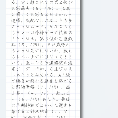
る。少し離されての第２位が
天野晶夫（５、12R）。江本
と同じく天野も２日目から４
連勝。気配なら江本よりも良
さそうなムード。ただこちら
もきょうは外枠デーで試練の
１日となる。第３位が石渡鉄
兵（８、12R）。まだ威張れ
るような足ではないが、戦え
るレベルまでにはなってきて
いる。気になる予選突破の推
定ボーダーだが、６点ジャス
トあたりとみている。A１級
で勝負が懸かる選手を挙げる
と野添貴裕（７、11R）、西
山昇一（４、９R）、秋山広
一（６、11R）あたり。最後
に早朝特訓でよかった選手を
挙げると鈴木唯由（１、９
R）、河合三弘（１、11R）、