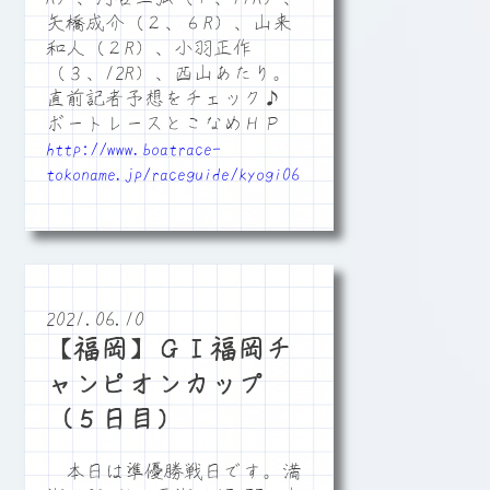
矢橋成介（２、６R）、山来
和人（２R）、小羽正作
（３、12R）、西山あたり。
直前記者予想をチェック♪
ボートレースとこなめＨＰ
http://www.boatrace-
tokoname.jp/raceguide/kyogi06
2021.06.10
【福岡】ＧⅠ福岡チ
ャンピオンカップ
（５日目）
本日は準優勝戦日です。満