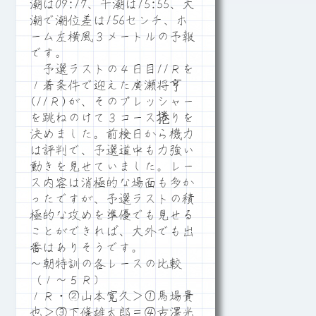
潮は09:17、干潮は15:55、大
潮で潮位差は156センチ、ホ
ーム左横風３メートルの予報
です。
予選ラストの４日目11Ｒを
１着条件で迎えた廣瀬将亨
(11Ｒ)が、そのプレッシャー
を跳ねのけて３コース捲りを
決めました。前検日から機力
は評判で、予選道中も力強い
動きを見せていました。レー
ス内容は消極的な場面も多か
ったですが、予選ラストの積
極的な攻めを準優でも見せる
ことができれば、大外でも出
番はありそうです。
～朝特訓の各レースの比較
（１～５Ｒ）
１Ｒ・②山本寛久＞①馬場貴
也＞③下條雄太郎＝④古澤光