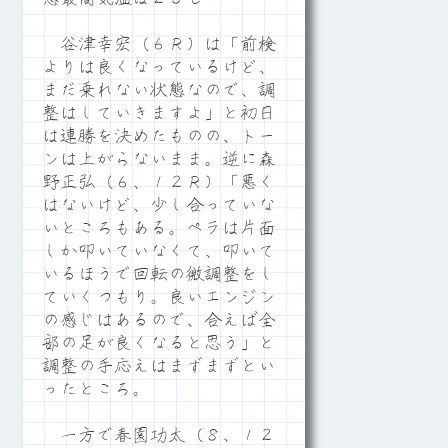
谷津幸宏（６Ｒ）は「前検
よりは良くなっているけど、
まだ乗れない状態なので、調
整はしていきますよ」と初日
は連勝を決めたものの、トー
ンは上がらないまま。逆に森
野正弘（６、１２Ｒ）「悪く
はないけど、少し合っていな
いところもある。ペラは片面
しか叩いていなくて、叩いて
いるほうで回転の微調整をし
ていくつもり。良いエンジン
の感じはあるので、合えば全
部の足が良くなると思う」と
調整の手応えはまずまずとい
ったところ。
一方で春園功太（８、１２