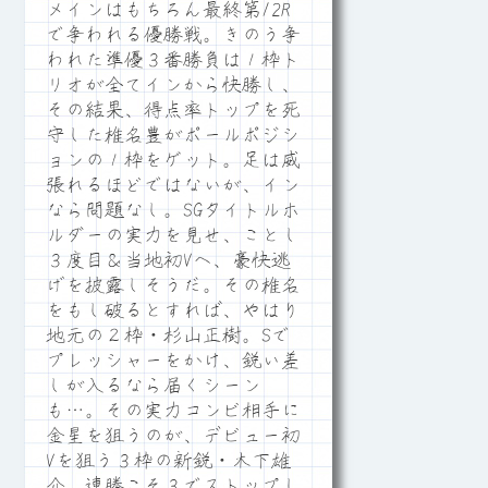
メインはもちろん最終第12R
で争われる優勝戦。きのう争
われた準優３番勝負は１枠ト
リオが全てインから快勝し、
その結果、得点率トップを死
守した椎名豊がポールポジシ
ョンの１枠をゲット。足は威
張れるほどではないが、イン
なら問題なし。SGタイトルホ
ルダーの実力を見せ、ことし
３度目＆当地初Vへ、豪快逃
げを披露しそうだ。その椎名
をもし破るとすれば、やはり
地元の２枠・杉山正樹。Sで
プレッシャーをかけ、鋭い差
しが入るなら届くシーン
も…。その実力コンビ相手に
金星を狙うのが、デビュー初
Vを狙う３枠の新鋭・木下雄
介。連勝こそ３でストップし