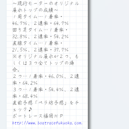
～現行モーターのオリジナル
展示トップの成績～
１周タイム…１着率・
46.7％、２連率・64.7％
回り足タイム…１着率・
32.8％、２連率・54.2％
直線タイム…１着率・
21.5％、２連率・37.7％
※オリジナル展示が２つ、も
しくは３つ全てトップの場
合。
２つ…１着率・46.0％、２連
率・64.2％
３つ…１着率・54.4％、２連
率・68.4％
直前予想「ペラ坊予想」をチ
ェック♪
ボートレース福岡ＨＰ
http://www.boatracefukuoka.com/