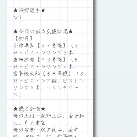
★帰郷選手★
なし
★今節の部品交換状況★
【初日】
小林孝弘【３１号機】（３
Ｒ・ピストンリング３本）
吉田拡郎【７３号機】（５
Ｒ・ピストンリング２本）
宮嵜隆太郎【５９号機】（８
Ｒ・ピストン２個、ピストン
リング４本、シリンダケー
ス）
★機力評価★
機力上位…森野正弘、金子和
之、寺本重宣
機力劣勢…塚田修二、藤井