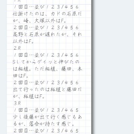
１R
１回目…並び１２３/４５６
仕掛けたのは、カドの石原だ
が、崎、大塚以外はF。
２回目…並び１２３/４５６
高野と石原が遅れたが、それ
以外はF。
２R
１回目…並び１２３/４５６
Sしてからグイッと伸びたの
は柘植。ただ柘植、藤田、本
田はF。
２回目…並び１２３/４５６
出て行ったのは柘植と藤田だ
が、柘植はF。
３R
１回目…並び１２３/４６５
少し後藤が出て行く感じもあ
るが、落合が持たす感じ。
２回目…並び１２３/４６５