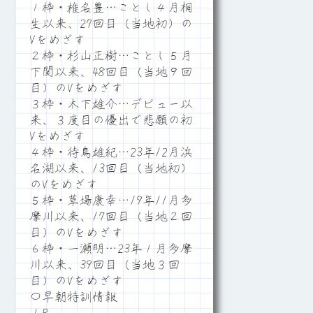
１枠・椎名豊…ことし４月桐
生以来、27回目（当地初）の
Vをめざす
２枠・杉山正樹…ことし５月
下関以来、48回目（当地９回
目）のVをめざす
３枠・木下雄介…デビュー以
来、３度目の優出で悲願の初
Vをめざす
４枠・待鳥雄紀…23年12月浜
名湖以来、13回目（当地初）
のVをめざす
５枠・草場康幸…19年11月多
摩川以来、17回目（当地２回
目）のVをめざす
６枠・一瀬明…23年１月多摩
川以来、39回目（当地３回
目）のVをめざす
〇早朝特訓情報