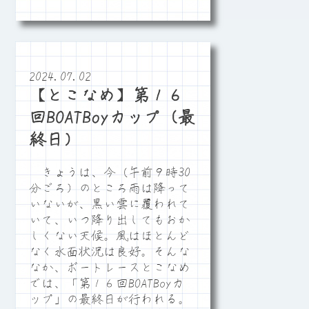
2024.07.02
【とこなめ】第１６
回BOATBoyカップ（最
終日）
きょうは、今（午前９時30
分ごろ）のところ雨は降って
いないが、黒い雲に覆われて
いて、いつ降り出してもおか
しくない天候。風はほとんど
なく水面状況は良好。そんな
なか、ボートレースとこなめ
では、「第１６回BOATBoyカ
ップ」の最終日が行われる。