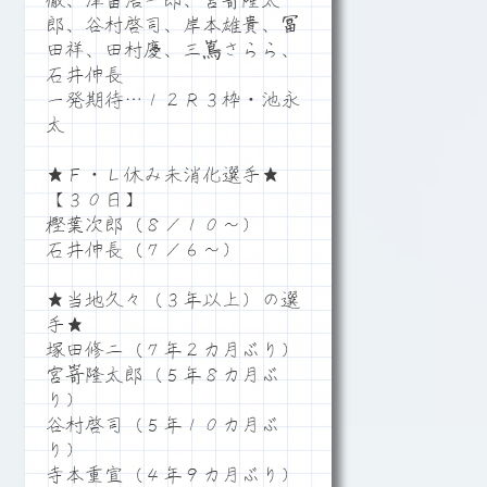
徹、津留浩一郎、宮嵜隆太
郎、谷村啓司、岸本雄貴、冨
田祥、田村慶、三嶌さらら、
石井伸長
一発期待…１２Ｒ３枠・池永
太
★Ｆ・Ｌ休み未消化選手★
【３０日】
樫葉次郎（８／１０～）
石井伸長（７／６～）
★当地久々（３年以上）の選
手★
塚田修二（７年２カ月ぶり）
宮嵜隆太郎（５年８カ月ぶ
り）
谷村啓司（５年１０カ月ぶ
り）
寺本重宣（４年９カ月ぶり）