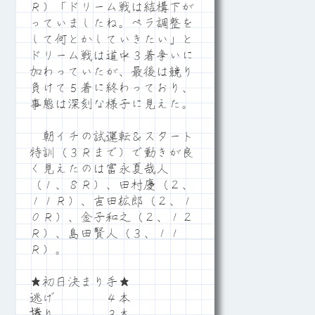
Ｒ）「ドリーム戦は結構下が
っていましたね。ペラ調整を
して何とかしていきたい」と
ドリーム戦は道中３着争いに
加わっていたが、最後は競り
負けて５着に終わっており、
事態は深刻な様子に見えた。
朝イチの試運転＆スタート
特訓（３Ｒまで）で動きが良
く見えたのは富永夏哉人
（１、８Ｒ）、田村慶（２、
１１Ｒ）、吉田拡郎（２、１
０Ｒ）、金子和之（２、１２
Ｒ）、島田賢人（３、１１
Ｒ）。
★初日決まり手★
逃げ ４本
捲り ３本