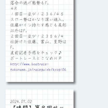
落合の逃げ態勢もF。
４R
１回目…並び１２３６/４５
スロー勢はかなり深い進入。
佐藤がイン持たす感じも尾形
以外はF。
２回目…並び１２３５６/４
仕掛けた佐藤、富山、星野は
F。
直前記者予想をチェック♪
ボートレースとこなめＨＰ
http://www.boatrace-
tokoname.jp/raceguide/kyogi06
2024.07.02