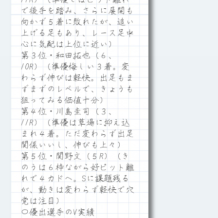
で後手を踏み、さらに展開も
向かず５着に敗れたが、追い
上げる足もあり、レース足中
心に気配は上位に近い）
第３位・和田拓也（６、
10R）（準優悔しい３着。変
わらず伸びは軽快。出足もま
ずまずのレベルで、きょうも
狙ってみる価値十分）
第４位・川島圭司（３、
11R）（準優は草場に抑え込
まれ４着。ただ変わらず出足
関係いいし、伸びも上々）
第５位・関野文（５R）（き
のうは６枠ながら好ピット離
れで４カドへ。Sに課題残る
が、動きは変わらず軽快で穴
党は注目）
〇優出選手のV実績