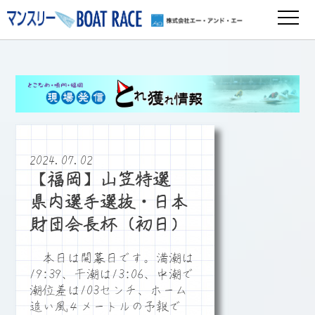
2024.07.02
【福岡】山笠特選
県内選手選抜・日本
財団会長杯（初日）
本日は開幕日です。満潮は
19:39、干潮は13:06、中潮で
潮位差は103センチ、ホーム
追い風４メートルの予報で