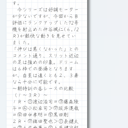
す。
今シリーズは好調モーター
が少ないですが、今回からＢ
評価にランクアップした72号
機を射止めた仲谷颯仁(６,12
Ｒ)が軽快な動きを見せてい
ました。
「伸びは悪くなかった」との
コメント通り、スリット近辺
の足は強めの印象。ドリーム
は６枠での登場となります
が、白星は遠くとも２、３着
なら十分に可能です。
～朝特訓の各レースの比較
（１～３Ｒ）～
１Ｒ・①渡辺浩司＝③藤森陸
斗＝⑥小松卓司＞②坂井滉哉
＝④田中孝明＝⑤黒田剛
２Ｒ・②稗田聖也＞①表健太