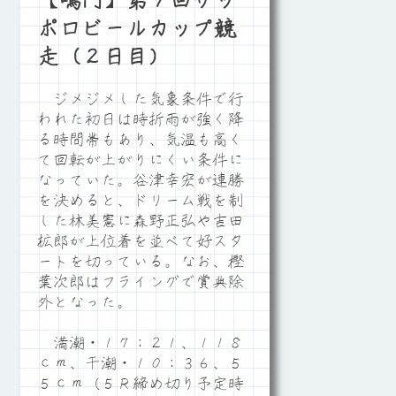
【鳴門】第９回サッ
ポロビールカップ競
走（２日目）
ジメジメした気象条件で行
われた初日は時折雨が強く降
る時間帯もあり、気温も高く
て回転が上がりにくい条件に
なっていた。谷津幸宏が連勝
を決めると、ドリーム戦を制
した林美憲に森野正弘や吉田
拡郎が上位着を並べて好スタ
ートを切っている。なお、樫
葉次郎はフライングで賞典除
外となった。
満潮・１７：２１、１１８
ｃｍ、干潮・１０：３６、５
５ｃｍ（５Ｒ締め切り予定時