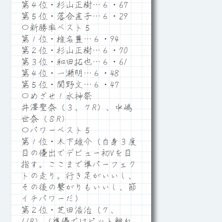
第４位・杉山正樹…６・67
第５位・落合直子…６・29
〇新勝率ベスト５
第１位・椎名豊…６・94
第２位・杉山正樹…６・70
第３位・和田拓也…６・61
第４位・一瀬明…６・48
第５位・関野文…６・47
〇めざせ！水神祭
井澤聖奈（３、７R）、中嶋
世奈（８R）
〇パワーベスト５
第１位・木下雄介（自身３度
目の優出でデビュー初Vを目
指す。ここまで準パーフェク
トの走り。行き足がいいし、
その後の繋がりもいいし、節
イチパワーだ）
第２位・芝田浩治（７、
11R）（準優ではピット離れ