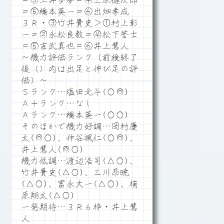
＝③土井歩夢＝④上原健次郎
＝⑤橋本英一＝⑥出畑孝成
３Ｒ・③竹井貴史＞①村上彰
一＝②永松良教＝④松下誉士
＝⑤吉武真也＝⑥井上慧人
～機力評価ランク（前検終了
後（）内は出足と伸び足の評
価）～
Ｓランク…塩田北斗(○◎)
Ａ＋ランク…なし
Ａランク…橋本英一(○○)
そのほかで機力好調…岡村慶
太(◎○)、仲谷颯仁(○◎)、
井上慧人(◎○)
機力低調…渡辺浩司(△○)、
竹井貴史(△○)、三川昂暁
(△○)、富永大一(△○)、楠
原翔太(△○)
一発期待…３Ｒ６枠・井上慧
人