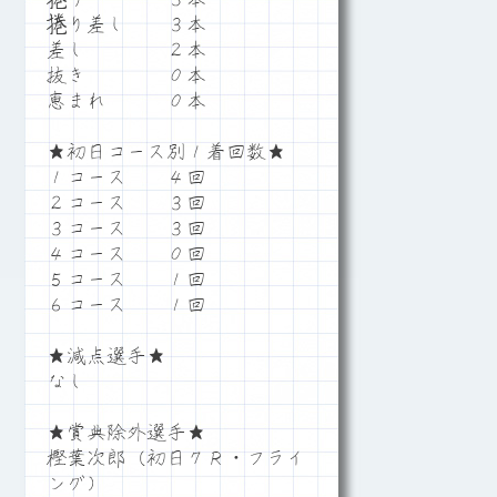
捲り差し ３本
差し ２本
抜き ０本
恵まれ ０本
★初日コース別１着回数★
１コース ４回
２コース ３回
３コース ３回
４コース ０回
５コース １回
６コース １回
★減点選手★
なし
★賞典除外選手★
樫葉次郎（初日７Ｒ・フライ
ング）