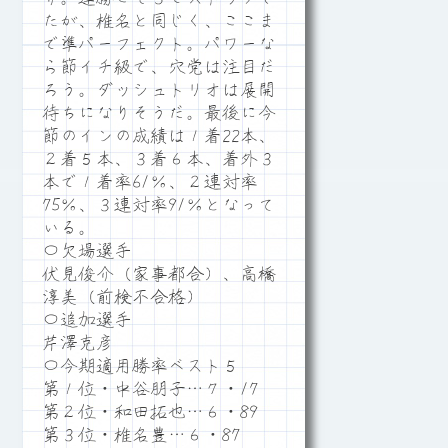
たが、椎名と同じく、ここま
で準パーフェクト。パワーな
ら節イチ級で、穴党は注目だ
ろう。ダッシュトリオは展開
待ちになりそうだ。最後に今
節のインの成績は１着22本、
２着５本、３着６本、着外３
本で１着率61％、２連対率
75％、３連対率91％となって
いる。
〇欠場選手
伏見俊介（家事都合）、高橋
淳美（前検不合格）
〇追加選手
芹澤克彦
〇今期適用勝率ベスト５
第１位・中谷朋子…７・17
第２位・和田拓也…６・89
第３位・椎名豊…６・87