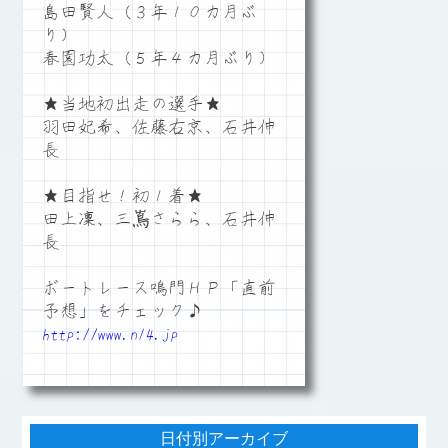
島田賢人（３年１０カ月ぶ
り）
春園功太（５年４カ月ぶり）
★当地初出走の選手★
羽田妃希、佐藤右京、石井伸
長
★目指せ！初１着★
田上凜、三嶌さらら、石井伸
長
ボートレース鳴門ＨＰ「直前
予想」をチェック♪
http://www.n14.jp
日付別アーカイブ