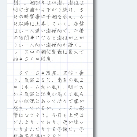
刻）。潮回りは中潮。潮位は
明け方前から下がり続け、５
Ｒの時間帯に干潮を迎え、６
Ｒ以降は上昇していく。序盤
はホーム追い潮傾向で、午後
の時間帯になると潮位が上が
りホーム向い潮傾向が続く。
レース中の潮位変動は最大で
約４５ｃｍ程度。
０７：５４現在、天候・曇
り、気温２５℃、南東の風２
ｍ（ホーム向い風）。明け方
から気温と湿度が高くて風も
ない状況とあって所々で霧が
発生しているが、レースに影
響はなさそう。今日も上空は
どんよりしており、雨が降っ
たり止んだりする予報だ。予
想最高気温は２８℃