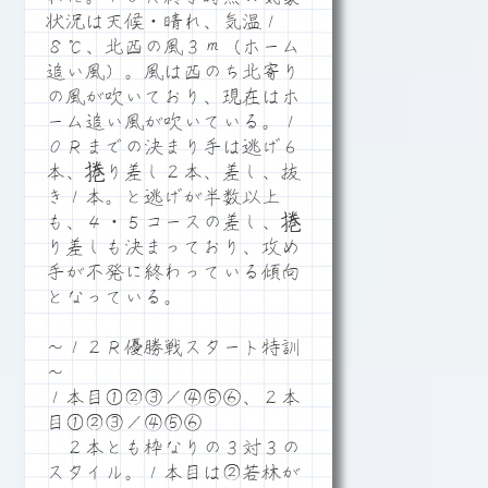
状況は天候・晴れ、気温１
８℃、北西の風３ｍ（ホーム
追い風）。風は西のち北寄り
の風が吹いており、現在はホ
ーム追い風が吹いている。１
０Ｒまでの決まり手は逃げ６
本、捲り差し２本、差し、抜
き１本。と逃げが半数以上
も、４・５コースの差し、捲
り差しも決まっており、攻め
手が不発に終わっている傾向
となっている。
～１２Ｒ優勝戦スタート特訓
～
１本目①②③／④⑤⑥、２本
目①②③／④⑤⑥
２本とも枠なりの３対３の
スタイル。１本目は②若林が