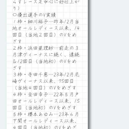
らずレース足中心に好仕上が
り）
〇優出選手のV実績
１枠・細川裕子…昨年12月当
地オールレディース以来、14
回目（当地２回目）のVをめ
ざす
２枠・浜田亜理紗…前走の３
月津ヴィーナスに続く、連続
＆12回目（当地初）のVをめ
ざす
３枠・寺田千恵…23年12月尼
崎ヴィーナス以来、75回目
（当地４回目）のVをめざす
４枠・金田幸子…22年５月戸
田オールレディース以来、15
回目（当地初）のVをめざす
５枠・櫻本あゆみ…23年６月
下関オールレディース以来、
４回目（当地初）のVをめざ