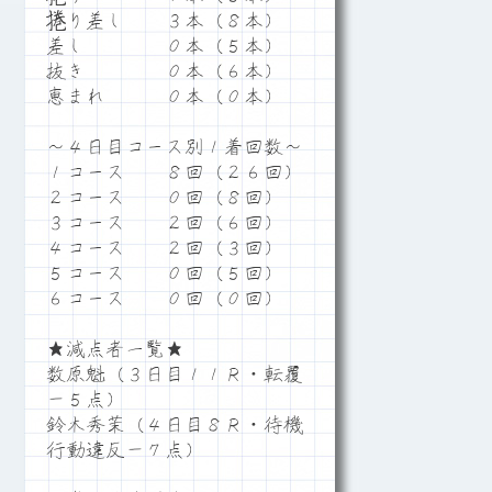
捲り差し ３本（８本）
差し ０本（５本）
抜き ０本（６本）
恵まれ ０本（０本）
～４日目コース別１着回数～
１コース ８回（２６回）
２コース ０回（８回）
３コース ２回（６回）
４コース ２回（３回）
５コース ０回（５回）
６コース ０回（０回）
★減点者一覧★
数原魁（３日目１１Ｒ・転覆
－５点）
鈴木秀茉（４日目８Ｒ・待機
行動違反－７点）