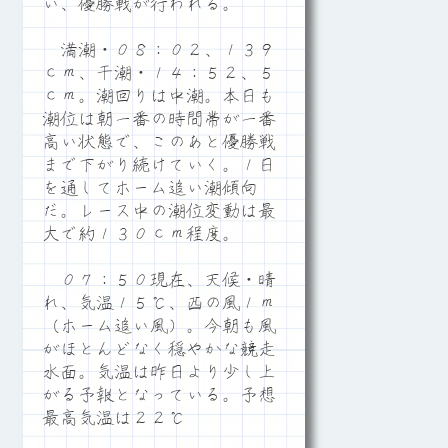
い、優勝戦が行われる。
満潮・０８：０２、１３９
ｃｍ、干潮・１４：５２、５
ｃｍ。潮回りは中潮。本日も
潮位は朝一番の時間帯が一番
高い状態で、このあと優勝戦
まで下がり続けていく。１日
を通してホーム追い潮傾向
だ。レース中の潮位変動は最
大で約１３０ｃｍ程度。
０７：５０現在、天候・晴
れ、気温１５℃、西の風１ｍ
（ホーム追い風）。今朝も風
がほとんどなく穏やかな競走
水面。気温は昨日より少し上
がる予報となっている。予想
最高気温は２２℃