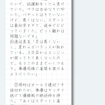
たいで、試運転をしたら負け
ていた。ペラは自分なりに叩
いた。バチっとはきていない
けど、悪くはない。スタート
は最初早すぎて、途中でビビ
ッていました。ピット離れは
問題ないです」
⑥渡辺真至「足は悪くない
し、変わらずバランスが取れ
ている。３日目からエンジン
が回ってきて良くなったの
で、もうこのままでいくつも
り。準優同様に展開を突ける
ようにしたい」
①岡村はオール３連対こそ
途切れたが、準優はキッチリ
逃げて優勝戦の絶好枠を得
た。「あとはスタートと展