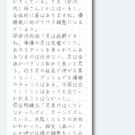
かりしている。でも（安河
内）将さんとか上はいるし、
全体的に差はありますね。優
勝戦に向けてペラ調整になる
でしょう」
④安河内将「足は抜群です
ね。準優の足は完璧でした。
あのスタートを来られたらあ
あなるのは仕方ない。足は全
体がバランス取れて良いと思
う。行き足の延長で伸びも悪
くないし、ダッシュでも優勝
のチャンスはある。今節は出
ていくことはあっても出てい
かれることはなかった」
⑤谷野錬志「足負けはしてい
なかったけど、ターンでズレ
ていた。失敗したときの方向
がわかった。柳生（泰二）さ
んが伸び仕様の調整をしたみ