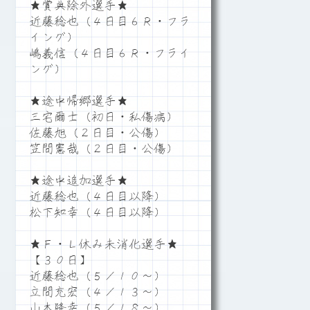
★賞典除外選手★
近藤稔也（４日目６Ｒ・フラ
イング）
嶋義信（４日目６Ｒ・フライ
ング）
★途中帰郷選手★
三宅爾士（初日・私傷病）
佐藤旭（２日目・公傷）
笠間憲哉（２日目・公傷）
★途中追加選手★
近藤稔也（４日目以降）
松下知幸（４日目以降）
★Ｆ・Ｌ休み未消化選手★
【３０日】
近藤稔也（５／１０～）
立間充宏（４／１３～）
山本隆幸（５／１８～）