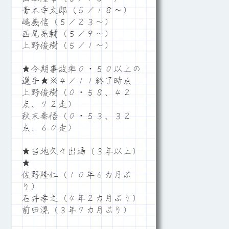
青木幸太郎（５／１８～）
嶋義信（５／２３～）
西尾亮輔（５／９～）
上野俊樹（５／１～）
★今期事故率０・５０以上の
選手★※４／１１終了時点
上野俊樹（０・５８、４２
点、７２走）
秋末秦悟（０・５３、３２
点、６０走）
★当地久々出場（３年以上）
★
佐野隆仁（１０年６カ月ぶ
り）
石井孝之（４年２カ月ぶり）
前田滉（３年７カ月ぶり）