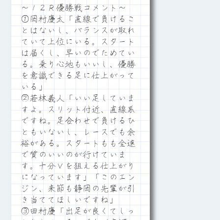
～１２Ｒ優勝戦コメント～
①岡村慶太「直線で負けるこ
とはないし、バランスが取れ
ていて上位にいる。スタート
は届くし、早いのでためてい
る。乗り心地もいいし、優勝
を意識できる足に仕上がって
いる」
②若林義人「いい足していま
すよ。スリット付近、直線系
ですね。足合わせで負けるひ
ともいないし、レースでも余
裕がある。スタートもも全速
で質のいいのが行けていま
す。十分Ｖを狙える仕上がり
になっています」「このエン
ジン、来節も静岡の先輩が引
き当ててほしいですね」
③田村慶「出足が良くてしっ