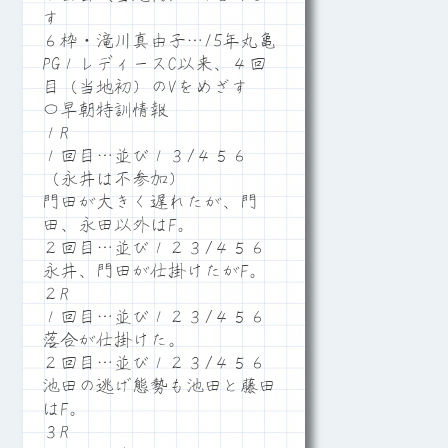
す
６枠・滝川真由子…15年丸亀
PG１レディースC以来、４回
目（当地初）のVをめざす
〇早朝特訓情報
１R
１回目…並び１３/４５６
（永井は不参加）
門田が大きく遅れたが、門
田、永田以外はF。
２回目…並び１２３/４５６
永井、門田が仕掛けたがF。
２R
１回目…並び１２３/４５６
落合が仕掛けた。
２回目…並び１２３/４５６
池田の逃げ態勢も池田と藤田
はF。
３R