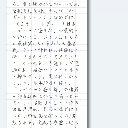
る。風も緩やかな向かいで水
面状況は良好。そんななか、
ボートレースとこなめでは、
「G３オールレディース競走
レディース笹川杯」の最終日
が行われる。メインはもちろ
ん最終第12Rで争われる優勝
戦。きのう行われた準優は１
枠トリオがそろって勝ち上が
り、その結果、予選トップ通
過の細川裕子がファイナルの
１枠をゲット。足は仕上がっ
ており、昨年12月に続く、
「レディース笹川杯」の連覇
を飾る確率はかなり高いとみ
ている。強敵はやはり２枠の
浜田亜理紗。前節の津ではイ
ンの小野生奈を破ってのV実
績もある。気配も序盤に比べ