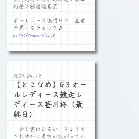
村慶＞⑥渡辺真至
ボートレース鳴門ＨＰ「直前
予想」をチェック♪
http://www.n14.jp
2024.04.12
【とこなめ】G３オー
ルレディース競走レ
ディース笹川杯（最
終日）
少し雲はあるが、きょうも
さわやかな青空が広がってい