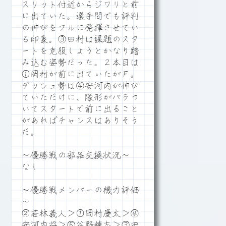
スリット付近からジワリと前
に出ていた。選手間でも評判
の伸びをフルに発揮させてい
る印象。③田村は課題のスタ
ートを克服しようとかなり踏
み込む姿勢だった。２本目は
①岡村が前に出ていたがＦ。
ダッシュ勢は④安河内が伸び
ていただけに、隊形がバラつ
いてスタートで前に出ること
があればチャンスはありそう
だ。
～優勝戦の部品交換状況～
なし
～優勝戦メンバーの機力評価
～
②若林義人＞①岡村慶太＞④
安河内将＞⑤谷野錬志＞③田