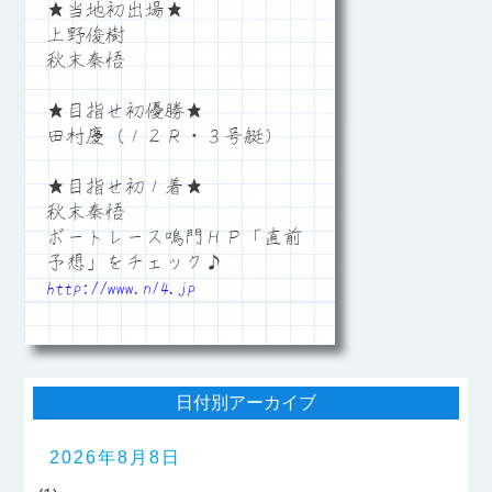
★当地初出場★
上野俊樹
秋末秦悟
★目指せ初優勝★
田村慶（１２Ｒ・３号艇）
★目指せ初１着★
秋末秦悟
ボートレース鳴門ＨＰ「直前
予想」をチェック♪
http://www.n14.jp
日付別アーカイブ
2026年8月8日