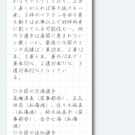
かなりアップしており、上手
く差しが入れば突き抜けも一
考。３枠のベテラン寺田千恵
も動きは水準以上で好枠両者
に割って入る可能性も…。他
の３選手は展開に恵まれない
と厳しいか。最後に今節のイ
ンの成績は１着28本、２着12
本、３着６本、着外10本で１
着率50％、２連対率71％、３
連対率82％となってい
る。
〇今節の欠場選手
高橋淳美（家事都合）、五反
田忍（私傷病）、佐々木裕美
（私傷病）、鈴木祐美子（家
事都合）、金子七海（私傷
病）
〇今節の追加選手