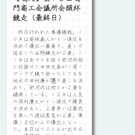
門商工会議所会頭杯
競走（最終日）
昨日行われた準優勝戦。１
０Ｒは若林義人がイン速攻を
決めて優出一番乗り。差しで
追走した谷野錬志が２着。１
１Ｒは先マイを狙う安河内将
と仕掛けた中田元泰が１周１
マークで競り合ったところを
地元の田村慶が捲り差しを決
めた。安河内は何とか２着を
確保している。１２Ｒは人気
の岡村慶太がイン速攻で勝負
を決めると、２着争いは最内
を突いた渡辺真至が２着。準
優１８位からの優出となっ
た。本日はベスト６が出そろ