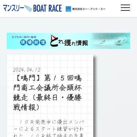
2024.04.12
【鳴門】第１５回鳴
門商工会議所会頭杯
競走（最終日・優勝
戦情報）
１０Ｒ発売中に優出メンバ
ーによるスタート練習が行わ
れた。１０Ｒ終了時点の気象