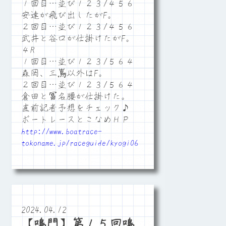
１回目…並び１２３/４５６
安達が飛び出したがF。
２回目…並び１２３/４５６
武井と谷口が仕掛けたがF。
４R
１回目…並び１２３/５６４
森岡、三嶌以外はF。
２回目…並び１２３/５６４
倉田と冨名腰が仕掛けた。
直前記者予想をチェック♪
ボートレースとこなめＨＰ
http://www.boatrace-
tokoname.jp/raceguide/kyogi06
2024.04.12
【鳴門】第１５回鳴