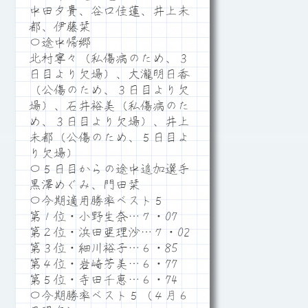
中田夕貴、谷口佳蓮、井上未
都、伊藤栞
〇途中帰郷
北村寧々（私傷病のため、３
日目より欠場）、大瀧明日香
（公傷のため、３日目より欠
場）、石井裕美（私傷病のた
め、３日目より欠場）、井上
未都（公傷のため、５日目よ
り欠場）
〇５日目からの途中追加選手
黒澤めぐみ、門田栞
〇今期適用勝率ベスト５
第１位・小野生奈…７・07
第２位・浜田亜理沙…７・02
第３位・細川裕子…６・85
第４位・岩崎芳美…６・77
第５位・寺田千恵…６・74
〇今期勝率ベスト５（４月６