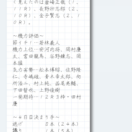
く見えたのは岩崎正哉（１、
１１Ｒ）、長野壮志郎（２、
１０Ｒ）、金子賢志（２、１
０Ｒ）。
～機力評価～
節イチ！…若林義人
機力上位…安河内将、岡村慶
太、宮田龍馬、谷野錬志、岡
本猛
気力劣勢…松本博昭、佐野隆
仁、寺嶋雄、青木幸太郎、向
所浩二、村上純、西尾亮輔、
下田哲也、上野俊樹
一発期待…１２Ｒ３枠・田村
慶
～４日目決まり手～
逃げ ８本（２４本）
捲り １本（５本）