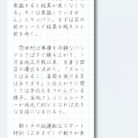
意識すると結果が良くなくな
る。そこは意識していませ
ん」とキッパリ。まずは目の
前のレースで結果を残そうと
前を向く。
③田村は準優を冷静なハン
ドルさばきで勝ち上がり、１
月当地正月戦以来、自身３回
目の優出を決めた。「チャン
スはあるし、展開を突ける足
はあります」と仕上がりに関
しては手応えをつかんでいる
様子。当地フレッシュルーキ
ーが地元で初Ｖとなれば大き
な自信になるだろう。
朝イチの試運転＆スタート
特訓（２Ｒまで）で動きが良