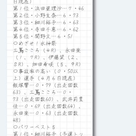
日現在）
第１位・浜田亜理沙…７・46
第２位・小野生奈…６・73
第３位・細川裕子…６・63
第４位・寺田千恵…６・62
第５位・関野文…６・51
〇めざせ！水神祭
三嶌こころ（４R）、永田楽
（１、７R）、伊藤栞（２、
８R）、畑田希咲（５、９R）
〇事故率の高い（０・50以
上）選手（４月６日現在）
飯塚響…０・79（出走回数
63）、三嶌こころ…０・
73（出走回数60）、武井莉里
佳…０・69（出走回数64）、
永田楽…０・63（出走回数
48）
〇パワーベスト５
第１位・細川裕子（予選トッ