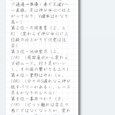
プ通過→準優１着で王道Vへ
一直線。足は伸び中心に仕上
がっており、V確率はかなり
高い）
第２位・片岡恵里（２、６
R）（変わらず伸び中心に上
位級の仕上がりで穴党は注
目）
第３位・池田紫乃（２、
11R）（周回展示から変わら
ず好ムード。行き足がいい
し、その後の繋がりも上々）
第４位・菅野はやか（６、
10R）（少々のS遅れなら伸び
返すパワーがあるし、レース
足もかなりのレベル）
第５位・喜井つかさ（８、
11R）（ピット離れは目立つ
感じではなくなったが、変わ