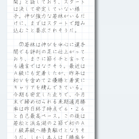
開」と話しており、スタート
は決して安定していない様
子。伸び強力な若林がいるだ
けに、まずはスタートで踏み
込むこと要求されそうだ。
②若林は伸びを中心に選手
間でも評判の足に仕上がって
おり、まさに節イチと言って
も過言ではなさそう。最近は
Ａ級にも定着したが、昨年は
初Ｖを含めて２優勝と着実に
キャリアを積んできている。
今期も安定した走りで、今月
末で締め切られる来期適用勝
率は昨日終了時点で６・２６
と自己最高ペース。この後は
若松と浜名湖の２節で初のＡ
１級昇級へ勝負駆けとなりそ
うだ。しかし本人は「勝率を