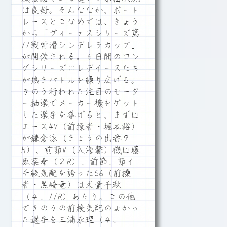
は良好。そんななか、ボート
レースとこなめでは、きょう
から「ヴィーナスシリーズ第
11戦常滑シンデレラカップ」
が開催される。６日間のロン
グシリーズにレデイースたち
が熱きバトルを繰り広げる。
きのう行われた注目のモータ
ー抽選でメーカー機をゲット
した選手を挙げると、まずは
エース47（前操者・堀本裕）
が鎌倉涼（きょうの出番９
R）、前節V（入海馨）機は藤
原菜希（２R）、前節、節イ
チ級気配を誇った56（前操
者・黒崎竜）は犬童千秋
（４、11R）あたり。この他
できのうの前検気配のよかっ
た選手を三浦永理（４、