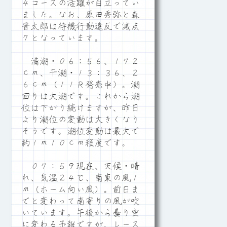
４コースの活躍が目立ってい
ました。なお、原田秀弥と森
晋太郎は待機行動違反で減点
７となっています。
満潮・０６：５６、１７２
ｃｍ、干潮・１３：３６、２
６ｃｍ（１１Ｒ発売中）。潮
回りは大潮です。これから潮
位は下がり続けますが、昨日
より潮位の変動は大きくなり
そうです。潮位変動は最大で
約１ｍ１０ｃｍ程度です。
０７：５９現在、天候・晴
れ、気温２４℃、南東の風１
ｍ（ホーム向い風）。前日ま
でと変わって南寄りの風が吹
いています。午後から曇り空
に変わる予報ですが、レース