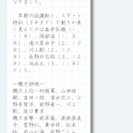
なりました。
早朝の試運転と、スタート
特訓（３Ｒまで）で動きが良
く見えたのは森安弘雅（１、
１１Ｒ）、岡部浩（１、８
Ｒ）、滝川真由子（２、１０
Ｒ）、川上剛（２、１０
Ｒ）、長野壮志郎（３、１２
Ｒ）、池永太（３、１１Ｒ）
でした。
～機力評価～
機力上位…村越篤、山田佑
樹、吉田一郎、清水攻二、小
野寺智洋、前野竜一、川上
剛、坂口貴彦
機力劣勢…前原哉、若狭奈美
子、宮野仁、粟田祥、松本
怜、内山七海、坂野さくら