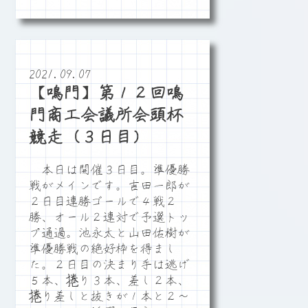
2021.09.07
【鳴門】第１２回鳴
門商工会議所会頭杯
競走（３日目）
本日は開催３日目。準優勝
戦がメインです。吉田一郎が
２日目連勝ゴールで４戦２
勝、オール２連対で予選トッ
プ通過。池永太と山田佑樹が
準優勝戦の絶好枠を得まし
た。２日目の決まり手は逃げ
５本、捲り３本、差し２本、
捲り差しと抜きが１本と２～