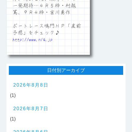
一発期待…４Ｒ５枠・村越
篤、９Ｒ４枠・吉川勇作
ボートレース鳴門ＨＰ「直前
予想」をチェック♪
http://www.n14.jp
日付別アーカイブ
2026年8月8日
(1)
2026年8月7日
(1)