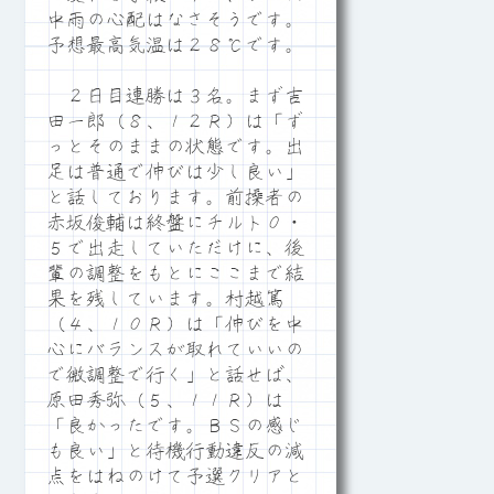
中雨の心配はなさそうです。
予想最高気温は２８℃です。
２日目連勝は３名。まず吉
田一郎（８、１２Ｒ）は「ず
っとそのままの状態です。出
足は普通で伸びは少し良い」
と話しております。前操者の
赤坂俊輔は終盤にチルト０・
５で出走していただけに、後
輩の調整をもとにここまで結
果を残しています。村越篤
（４、１０Ｒ）は「伸びを中
心にバランスが取れていいの
で微調整で行く」と話せば、
原田秀弥（５、１１Ｒ）は
「良かったです。ＢＳの感じ
も良い」と待機行動違反の減
点をはねのけて予選クリアと