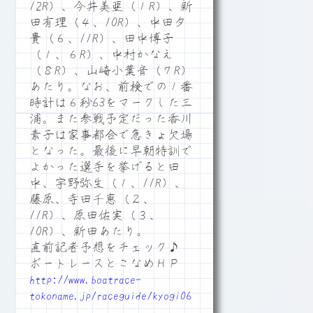
12R）、今井美亜（１R）、新
田有理（４、10R）、中田夕
貴（６、11R）、田中博子
（１、６R）、中村かなえ
（８R）、山崎小葉音（７R）
あたり。なお、前検での１番
時計は６秒63をマークした三
浦。また参戦予定だった香川
素子は家事都合で急きょ欠場
となった。最後に早朝特訓で
よかった選手を挙げると田
中、宇野弥生（１、11R）、
藤原、寺田千恵（２、
11R）、原田佑実（３、
10R）、新田あたり。
直前記者予想をチェック♪
ボートレースとこなめＨＰ
http://www.boatrace-
tokoname.jp/raceguide/kyogi06