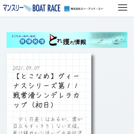
2021.09.07
【とこなめ】ヴィー
ナスシリーズ第１１
戦常滑シンデレラカ
ップ（初日）
少し日差しはあるが、雲が
目立ちすっきりしない天候。
風は緩やかな追いで水面状況