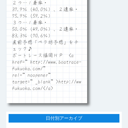
２つ…１着率・
37.9％（40.0％）、２連率・
75.9％（59.2％）
３つ…１着率・
50.0％（49.0％）、２連率・
83.3％（70.6％）
直前予想「ペラ坊予想」をチ
ェック♪
ボートレース福岡ＨＰ <a
href=”http://www.boatrace-
fukuoka.com/”
rel=”noopener”
target=”_blank”>http://www.boatrace-
fukuoka.com/</a>
日付別アーカイブ