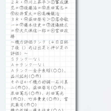
２Ｒ・②川上昇平＞①冨成謙
児＝③後藤浩＝④原田篤志＝
⑤松井貫太＝⑥高橋龍治
３Ｒ・④益田啓司＞①落合敬
一＝②藤本佳史＝③渡邉睦広
＝⑤大久保信一郎＝⑥宮田政
勝
～機力評価ランク（４日目終
了後（）内は出足と伸び足の
評価）～
Ｓランク…なし
Ａ＋ランク…なし
Ａランク…金子良昭(○○)、
西川拓利(○◎)
そのほかで機力好調…石川真
二(◎○)、益田啓司(○◎)、
原田篤志(○◎)、杉田篤光
(◎○)、竹井貴史(○◎)、宮
武英司(◎○)
機力低調…藤本佳史(○△)、