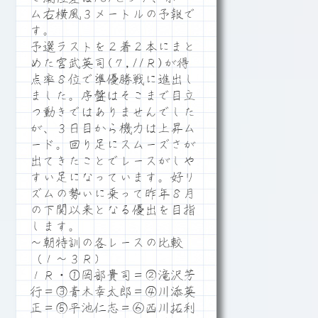
ム右横風３メートルの予報で
す。
予選ラストを２着２本にまと
めた宮武英司(７,11Ｒ)が得
点率８位で準優勝戦に進出し
ました。序盤はそこまで目立
つ動きではありませんでした
が、３日目から機力は上昇ム
ード。回り足にスムーズさが
出てきたことでレースがしや
すい足になっています。好リ
ズムの勢いに乗って昨年８月
の下関以来となる優出を目指
します。
～朝特訓の各レースの比較
（１～３Ｒ）
１Ｒ・①岡部貴司＝②滝沢芳
行＝③青木幸太郎＝④川添英
正＝⑤平池仁志＝⑥西川拓利