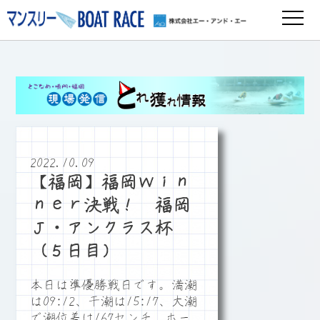
2022.10.09
【福岡】福岡Ｗｉｎ
ｎｅｒ決戦！ 福岡
Ｊ・アンクラス杯
（５日目）
本日は準優勝戦日です。満潮
は09:12、干潮は15:17、大潮
で潮位差は167センチ、ホー