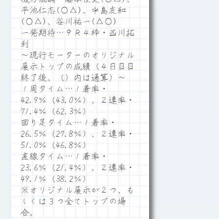
平池仁志(○△)、中島友和
(○△)、谷川祐一(△○)
一発期待…９Ｒ４枠・西川拓
利
～現行モーターのオリジナル
展示トップの成績（４日目目
終了後、（）内は通算）～
１周タイム…１着率・
42.9％（43.0％）、２連率・
71.4％（62.3％）
回り足タイム…１着率・
26.5％（27.8％）、２連率・
51.0％（46.8％）
直線タイム…１着率・
23.6％（21.4％）、２連率・
49.1％（38.2％）
※オリジナル展示が２つ、も
しくは３つ全てトップの場
合。