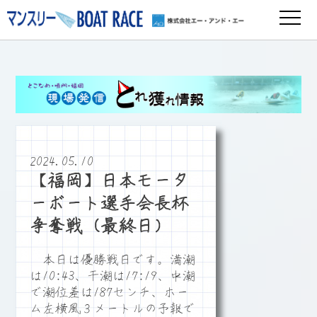
2024.05.10
【福岡】日本モータ
ーボート選手会長杯
争奪戦（最終日）
本日は優勝戦日です。満潮
は10:43、干潮は17:19、中潮
で潮位差は187センチ、ホー
ム左横風３メートルの予報で