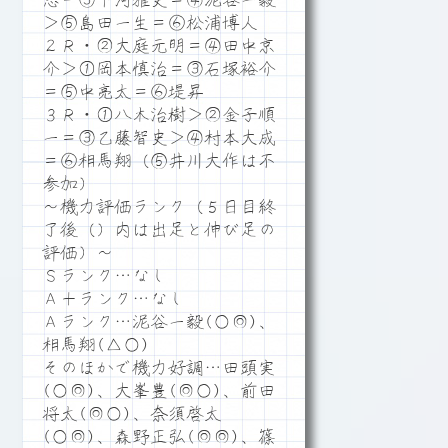
志ー③下河雅史＝④泥谷一毅
＞⑤島田一生＝⑥松浦博人
２Ｒ・②大庭元明＝④田中京
介＞①岡本慎治＝③石塚裕介
＝⑤中亮太＝⑥堤昇
３Ｒ・①八木治樹＞②金子順
一＝③乙藤智史＞④村本大成
＝⑥相馬翔（⑤井川大作は不
参加）
～機力評価ランク（５日目終
了後（）内は出足と伸び足の
評価）～
Ｓランク…なし
Ａ＋ランク…なし
Ａランク…泥谷一毅(○◎)、
相馬翔(△○)
そのほかで機力好調…田頭実
(○◎)、大峯豊(◎○)、前田
将太(◎○)、奈須啓太
(○◎)、森野正弘(◎◎)、篠