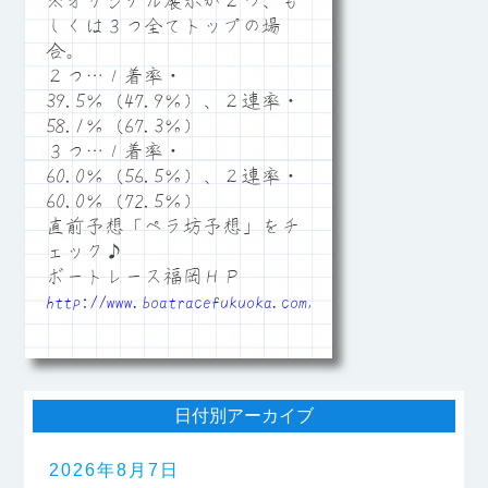
※オリジナル展示が２つ、も
しくは３つ全てトップの場
合。
２つ…１着率・
39.5％（47.9％）、２連率・
58.1％（67.3％）
３つ…１着率・
60.0％（56.5％）、２連率・
60.0％（72.5％）
直前予想「ペラ坊予想」をチ
ェック♪
ボートレース福岡ＨＰ
http://www.boatracefukuoka.com/
日付別アーカイブ
2026年8月7日