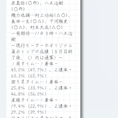
原晟弥(○◎)、八木治樹
(○◎)
機力低調…村上功祐(△○)、
島田一生(○△)、下河雅史
(○△)、村本大成(△○)
一発期待…11Ｒ３枠・八木治
樹
～現行モーターのオリジナル
展示トップの成績（５日目終
了後、（）内は通算）～
１周タイム…１着率・
45.0％（47.7％）、２連率・
63.3％（65.9％）
回り足タイム…１着率・
25.8％（33.9％）、２連率・
46.8％（56.0％）
直線タイム…１着率・
19.4％（22.9％）、２連率・
29.2％（39.9％）