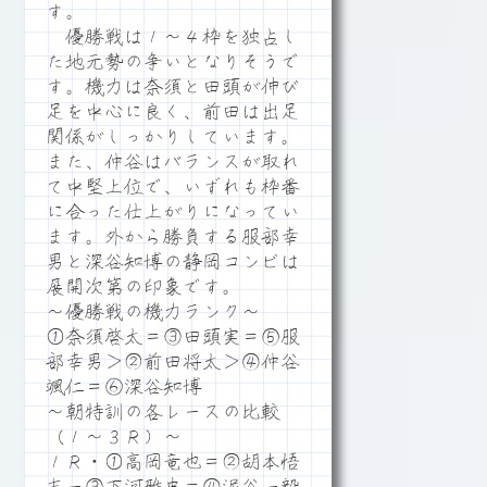
す。
優勝戦は１～４枠を独占し
た地元勢の争いとなりそうで
す。機力は奈須と田頭が伸び
足を中心に良く、前田は出足
関係がしっかりしています。
また、仲谷はバランスが取れ
て中堅上位で、いずれも枠番
に合った仕上がりになってい
ます。外から勝負する服部幸
男と深谷知博の静岡コンビは
展開次第の印象です。
～優勝戦の機力ランク～
①奈須啓太＝③田頭実＝⑤服
部幸男＞②前田将太＞④仲谷
颯仁＝⑥深谷知博
～朝特訓の各レースの比較
（１～３Ｒ）～
１Ｒ・①高岡竜也＝②胡本悟