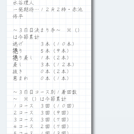
水谷理人
一発期待…１２Ｒ２枠・赤池
修平
～３日目決まり手～ ※（）
は今節累計
逃げ ３本（１０本）
捲り ５本（９本）
捲り差し １本（２本）
差し ３本（１２本）
抜き ０本（２本）
恵まれ ０本（１本）
～３日目コース別１着回数
～ ※（）は今節累計
１コース ３回（１０回）
２コース ３回（９回）
３コース ３回（７回）
４コース ２回（７回）
５コース １回（３回）