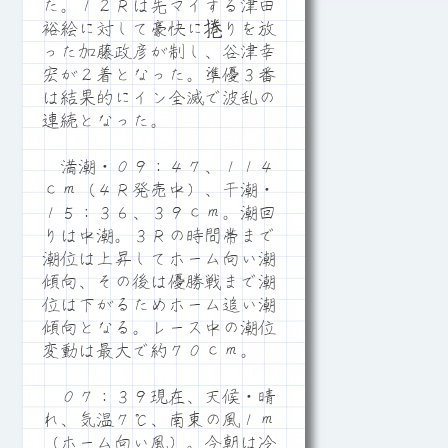
た。１２Ｒは先マイする津田
裕絵に対して豪快に捲りを放
った加藤政彦が制し、谷津幸
宏が２着となった。準優３番
は結果的にイン全滅で波乱の
連続となった。
満潮・０９：４７、１１４
ｃｍ（４Ｒ発売中）、干潮・
１５：３６、３９ｃｍ。潮回
りは中潮。３Ｒの時間帯まで
潮位は上昇してホーム向い潮
傾向、その後は優勝戦まで潮
位は下がるためホーム追い潮
傾向となる。レース中の潮位
変動は最大で約７０ｃｍ。
０７：３９現在、天候・晴
れ、気温７℃、南東の風１ｍ
（ホーム向い風）。今朝は冷