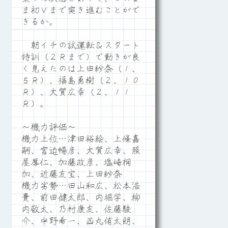
ま初Ｖまで突き進むことがで
きるか。
朝イチの試運転＆スタート
特訓（２Ｒまで）で動きが良
く見えたのは上田紗奈（１、
５Ｒ）、福島勇樹（２、１０
Ｒ）、大賀広幸（２、１１
Ｒ）。
～機力評価～
機力上位…津田裕絵、上條嘉
嗣、宮迫暢彦、大賀広幸、照
屋厚仁、加藤政彦、塩崎桐
加、近藤友宝、上田紗奈
機力劣勢…田山和広、松本浩
貴、前田健太郎、内堀学、柳
内敬太、乃村康友、佐藤駿
介、中野希一、西丸侑太朗、