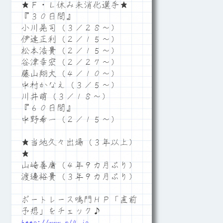
★Ｆ・Ｌ休み未消化選手★
『３０日間』
小川晃司（３／２８～）
伊達正利（２／１５～）
松本浩貴（２／１５～）
谷津幸宏（２／２７～）
藤山翔大（４／１０～）
中村かなえ（３／５～）
川井萌（３／１８～）
『６０日間』
中野希一（２／１５～）
★当地久々出場（３年以上）
★
山崎善庸（４年９カ月ぶり）
渡邊裕貴（３年９カ月ぶり）
ボートレース鳴門ＨＰ「直前
予想」をチェック♪
http://www.n14.jp