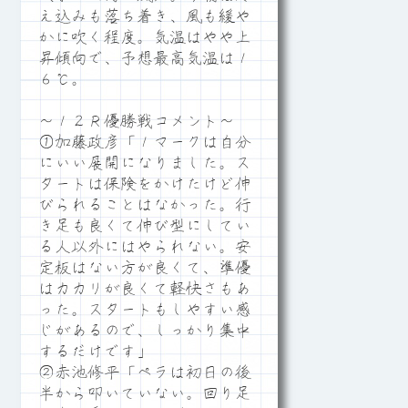
え込みも落ち着き、風も緩や
かに吹く程度。気温はやや上
昇傾向で、予想最高気温は１
６℃。
～１２Ｒ優勝戦コメント～
①加藤政彦「１マークは自分
にいい展開になりました。ス
タートは保険をかけたけど伸
びられることはなかった。行
き足も良くて伸び型にしてい
る人以外にはやられない。安
定板はない方が良くて、準優
はカカリが良くて軽快さもあ
った。スタートもしやすい感
じがあるので、しっかり集中
するだけです」
②赤池修平「ペラは初日の後
半から叩いていない。回り足