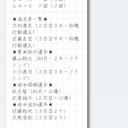
６コース ０回（０回）
★減点者一覧★
乃村康友（２日目３Ｒ・待機
行動違反）
近藤友宝（３日目９Ｒ・待機
行動違反）
★賞典除外選手★
藤山翔大（初日１２Ｒ・フラ
イング）
小川晃司（３日目３Ｒ・フラ
イング）
★途中帰郷選手★
秋元哲（初日・公傷）
武重雄介（２日目・公傷）
★途中追加選手★
近藤稔也（３日目より）
大熊辰弥（３日目より）