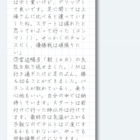
は少し重いけど、グリップし
て良いです。足に関しては上
條さんに比べると違っていま
したね。スタートは遅れたと
思ってかぶって行った（コン
マ１１）。せっかくのチャン
スだし、優勝戦は頑張りた
い」
③宮迫暢彦「朝（４Ｒ）の失
敗を取り返せました。１Ｍは
行き過ぎたけど足のぶん、勝
ち切ることができました。バ
ランスが取れているし、乗り
心地もいい。自分の中では納
得しています。スタートは前
付けに行った時以外は行けて
ます。最終日は気温が上がる
予報なのでチルトは０度にす
るかもしれないが、やっても
回転調整だけになります」