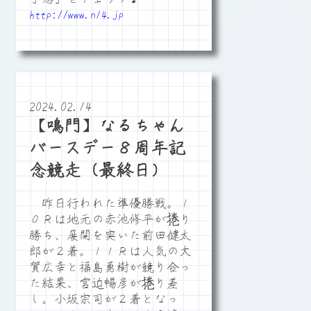
http://www.n14.jp
2024.02.14
【鳴門】なるちゃん
バースデー８周年記
念競走（最終日）
昨日行われた準優勝戦。１
０Ｒは地元の赤池修平が捲り
勝ち、展開を突いた前田健太
郎が２着。１１Ｒは人気の大
賀広幸と福島勇樹が競り合っ
た結果、宮迫暢彦が捲り差
し。小坂宗司が２着となっ