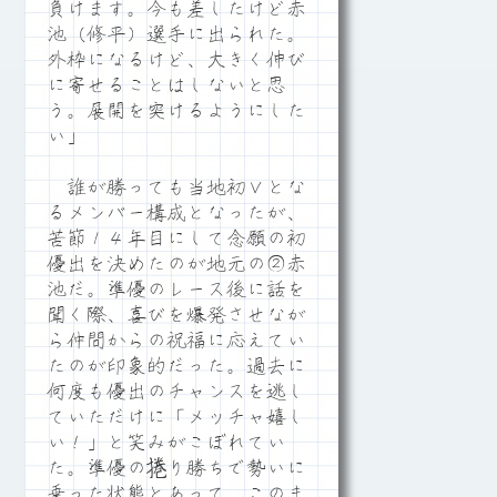
負けます。今も差したけど赤
池（修平）選手に出られた。
外枠になるけど、大きく伸び
に寄せることはしないと思
う。展開を突けるようにした
い」
誰が勝っても当地初Ｖとな
るメンバー構成となったが、
苦節１４年目にして念願の初
優出を決めたのが地元の②赤
池だ。準優のレース後に話を
聞く際、喜びを爆発させなが
ら仲間からの祝福に応えてい
たのが印象的だった。過去に
何度も優出のチャンスを逃し
ていただけに「メッチャ嬉し
い！」と笑みがこぼれてい
た。準優の捲り勝ちで勢いに
乗った状態とあって、このま