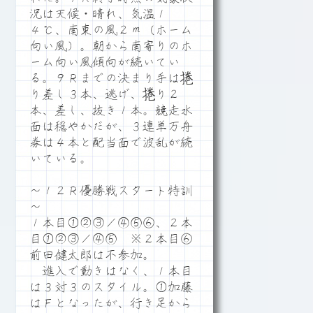
況は天候・晴れ、気温１
４℃、南東の風２ｍ（ホーム
向い風）。朝から南寄りのホ
ーム向い風傾向が続いてい
る。９Ｒまでの決まり手は捲
り差し３本、逃げ、捲り２
本、差し、抜き１本。競走水
面は穏やかだが、３連単万舟
券は４本と配当面で波乱が続
いている。
～１２Ｒ優勝戦スタート特訓
～
１本目①②③／④⑤⑥、２本
目①②③／④⑤ ※２本目⑥
前田健太郎は不参加。
進入で動きはなく、１本目
は３対３のスタイル。①加藤
はＦとなったが、行き足から