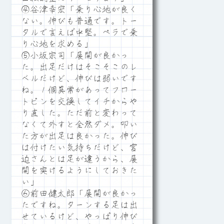
④谷津幸宏「乗り心地が良く
ない。伸びも普通です。トー
タルで言えば中堅。ペラで乗
り心地を求める」
⑤小坂宗司「展開が良かっ
た。出足だけはそこそこのレ
ベルだけど、伸びは弱いです
ね。１個異常があってフロー
トピンを交換してイチからや
り直した。ただ前と変わって
なくて外すと全然ダメ。叩い
た方が出足は良かった。伸び
は付けたい気持ちだけど、宮
迫さんとは足が違うから、展
開を突けるようにしておきた
い」
⑥前田健太郎「展開が良かっ
たですね。ターンする足は出
せているけど、やっぱり伸び