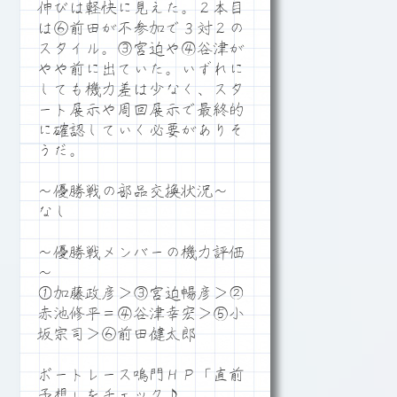
伸びは軽快に見えた。２本目
は⑥前田が不参加で３対２の
スタイル。③宮迫や④谷津が
やや前に出ていた。いずれに
しても機力差は少なく、スタ
ート展示や周回展示で最終的
に確認していく必要がありそ
うだ。
～優勝戦の部品交換状況～
なし
～優勝戦メンバーの機力評価
～
①加藤政彦＞③宮迫暢彦＞②
赤池修平＝④谷津幸宏＞⑤小
坂宗司＞⑥前田健太郎
ボートレース鳴門ＨＰ「直前
予想」をチェック♪