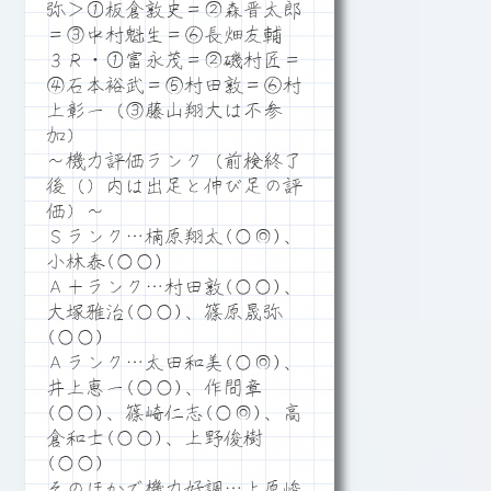
弥＞①板倉敦史＝②森晋太郎
＝③中村魁生＝⑥長畑友輔
３Ｒ・①富永茂＝②磯村匠＝
④石本裕武＝⑤村田敦＝⑥村
上彰一（③藤山翔大は不参
加）
～機力評価ランク（前検終了
後（）内は出足と伸び足の評
価）～
Ｓランク…楠原翔太(○◎)、
小林泰(○○)
Ａ＋ランク…村田敦(○○)、
大塚雅治(○○)、篠原晟弥
(○○)
Ａランク…太田和美(○◎)、
井上恵一(○○)、作間章
(○○)、篠崎仁志(○◎)、高
倉和士(○○)、上野俊樹
(○○)
そのほかで機力好調…上原峻