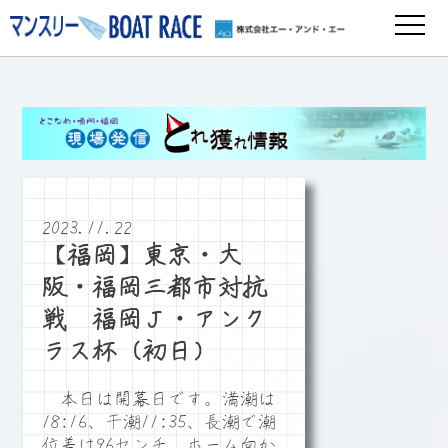
2023.11.22
【福岡】東京・大
阪・福岡三都市対抗
戦 福岡Ｊ・アンク
ラス杯（初日）
本日は開幕日です。満潮は
18:16、干潮11:35、長潮で潮
位差は96センチ、ホーム向か