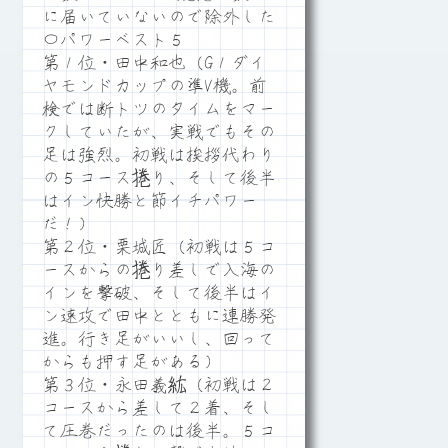
に届いていないので除外した
〇パワーベスト５
第１位・田中和也（G１ダイ
ヤモンドカップの準V機。前
検では断トツのタイムをマー
クしていたが、実戦でもその
足は強烈。初戦は挨拶代わり
の５コース捲り、そして後半
はイン快勝と節イチパワー
だ！）
第２位・栗城匠（初戦は５コ
ースからの捲り差しで入海の
インを撃破、そして後半はイ
ン速攻で田中とともに連勝発
進。行き足がいいし、回って
からも押す足がある）
第３位・永田義紘（初戦は２
コースから差して２着、そし
て圧巻だったのは後半。５コ