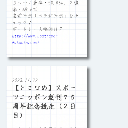
３つ…１着率・54.4％、２連
率・68.6％
直前予想「ペラ坊予想」をチ
ェック♪
ボートレース福岡ＨＰ
http://www.boatrace-
fukuoka.com/
2023.11.22
【とこなめ】スポー
ツニッポン創刊７５
周年記念競走（２日
目）