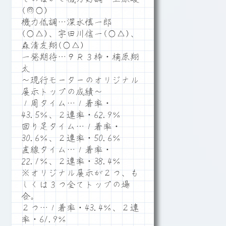
(◎○)
機力低調…深水慎一郎
(○△)、宇田川信一(○△)、
森清友翔(○△)
一発期待…９Ｒ３枠・楠原翔
太
～現行モーターのオリジナル
展示トップの成績～
１周タイム…１着率・
43.5％、２連率・62.9％
回り足タイム…１着率・
30.6％、２連率・50.6％
直線タイム…１着率・
22.1％、２連率・38.4％
※オリジナル展示が２つ、も
しくは３つ全てトップの場
合。
２つ…１着率・43.4％、２連
率・61.9％