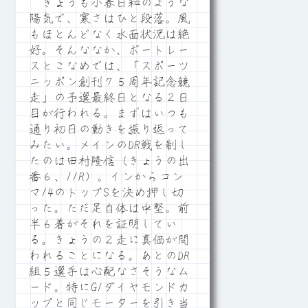
きょうも小春日和のような
陽気で、寒さはひと段落。風
もほとんどなく水面状況は絶
好。そんななか、ボートレー
スとこなめでは、「スポーツ
ニッポン創刊７５周年記念競
走」の予選最終日となる２日
目が行われる。まずはいつも
通り初日の動きを振り返って
みたい。メインのDR戦を制し
たのは田村隆信（きょうの出
番６、11R）。インからコン
マ14のトップSを決め押し切
った。ただ足自体は中堅。前
半６着がそれを証明してい
る。きょうの２走に真価が問
われることになる。あとのDR
組５選手は心配なさそうなム
ード。特にG1ダイヤモンドカ
ップと同じモーターを引き当