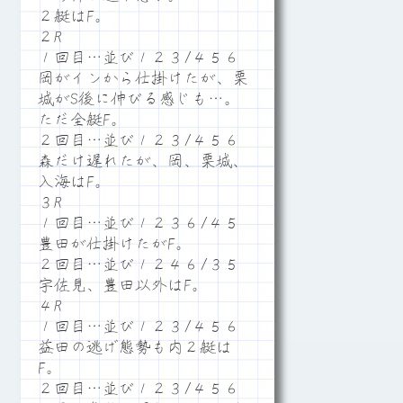
２艇はF。
２R
１回目…並び１２３/４５６
岡がインから仕掛けたが、栗
城がS後に伸びる感じも…。
ただ全艇F。
２回目…並び１２３/４５６
森だけ遅れたが、岡、栗城、
入海はF。
３R
１回目…並び１２３６/４５
豊田が仕掛けたがF。
２回目…並び１２４６/３５
宇佐見、豊田以外はF。
４R
１回目…並び１２３/４５６
益田の逃げ態勢も内２艇は
F。
２回目…並び１２３/４５６