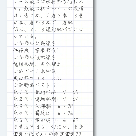
レース後には水神祭も行われ
た。最後に初日のインの成績
は１着７本、２着３本、３着
０本、着外３本で１着率
58％、２、３連対率75％とな
っている。
〇今節の欠場選手
伴将典（家事都合）
〇今節の追加選手
徳増秀樹、魚谷智之
〇めざせ！水神祭
豊田祥生（３、８R）
〇新勝率ベスト５
第１位・北村征嗣…７・05
第２位・徳増秀樹…７・01
第３位・入海馨…６・98
第４位・齊藤仁…６・96
第５位・益田啓司…６・62
※栗城匠は６・91だが、出走
回数が85でA１の規定回数90