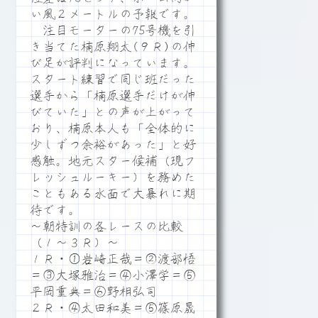
い風２メートルの予報です。
注目モーターの75号機を引
き当てた楠原翔太(９Ｒ)の伸
び足が評判になっています。
スタート練習で同じ班だった
選手から「楠原選手だけが伸
びていた」との声が上がって
おり、楠原本人も「全体的に
少しずつ余裕があった」と好
感触。地元スター候補（現フ
レッシュルーキー）を務めた
こともある水面で大暴れに期
待です。
～朝特訓の各レースの比較
（１～３Ｒ）～
１Ｒ・①岩崎正哉＝②渡部悟
＝③大塚雅治＝④小澤学＝⑤
平岡重典＝⑥野相弘司
２Ｒ・④太田和美＝⑤篠原晟