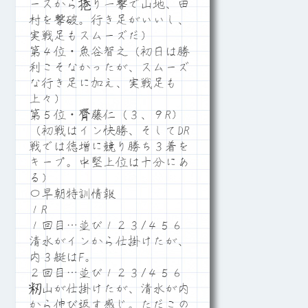
ースから捲り一撃で山地、田
村を撃破。行き足がいいし、
実戦足もスムーズだ）
第４位・魚谷智之（初日は勝
利こそなかったが、スムーズ
な行き足に加え、実戦足も
上々）
第５位・齊藤仁（３、９R）
（初戦はイン快勝、そしてDR
戦では徳増に競り勝ち３着を
キープ。中堅上位は十分にあ
る）
〇早朝特訓情報
１R
１回目…並び１２３/４５６
清水がインから仕掛けたが、
内３艇はF。
２回目…並び１２３/４５６
籾山が仕掛けたが、清水が内
から伸び返す感じ。ただこの