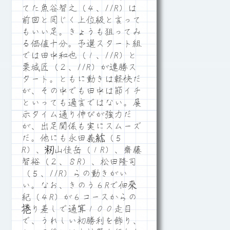
てた魚谷智之（４、11R）は
前回と同じく上位級と言って
もいい足。きょうも狙ってみ
る価値十分。予選スタート組
では田中和也（１、11R）と
栗城匠（２、11R）が連勝ス
タート。ともに動きは軽快だ
が、その中でも田中は節イチ
といっても過言ではない。展
示タイム通り伸びが強力だ
が、出足関係も実にスムーズ
だ。他にも永田義紘（５
R）、籾山佳岳（１R）、齋藤
智裕（２、８R）、松田隆司
（５、11R）らの動きがい
い。なお、きのう６Rで佃來
紀（４R）が６コースからの
捲り差しで通算１００走目
で、うれしい初勝利を飾り、