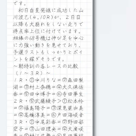
です。
初日白星発進に成功した山
川波乙(４,10Ｒ)が、２日目
以降も大崩れをしない走りで
得点率上位に付けています。
相棒の68号機は伸び足を中心
に力強い動きを見せており、
予選ラストもしっかりとポイ
ントを稼ぎそうです。
～朝特訓の各レースの比較
（１～３Ｒ）～
１Ｒ・①中川りな＝②森田梨
湖＝③村上奈穂＝④大久保佑
香＝⑤田中博子＝⑥寺田夢生
２Ｒ・⑤武藤綾子＞①松本怜
＝②福島陽子＝③深見亜由美
＝④高橋淳美＝⑥戸田海咲音
３Ｒ・①中尾彩香＝②野田部
宏子＝③山田理央＝④大廣咲