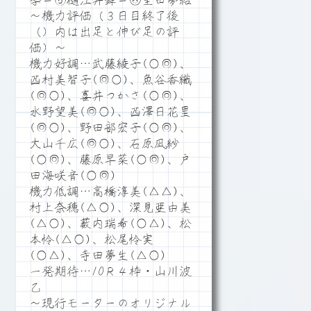
季＝⑤樋江井舞＝⑥星田夢結
～機力評価（３日目終了後
（）内は出足と伸び足の評
価）～
機力好調…武藤綾子(○◎)、
西村美智子(◎○)、魚谷香織
(◎○)、喜井つかさ(○◎)、
水野望美(◎○)、西澤日花里
(◎○)、野田部宏子(○◎)、
大山千広(◎○)、石原凪紗
(○◎)、藤原早菜(○◎)、戸
田海咲音(○◎)
機力低調…高橋淳美(△△)、
村上奈穂(△○)、深見亜由美
(△○)、薮内瑞希(○△)、松
本怜(△○)、松尾怜実
(○△)、寺田夢生(△○)
一発期待…10Ｒ４枠・山川波
乙
～現行モーターのオリジナル