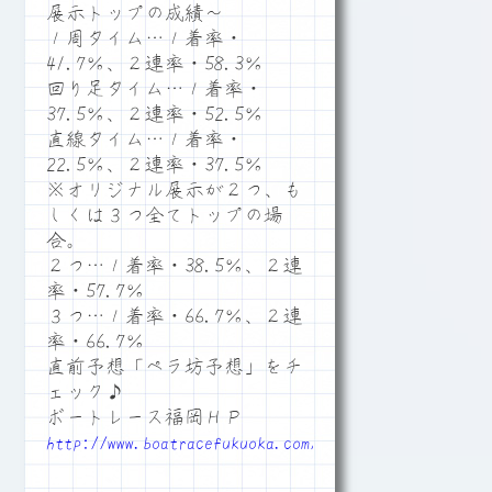
展示トップの成績～
１周タイム…１着率・
41.7％、２連率・58.3％
回り足タイム…１着率・
37.5％、２連率・52.5％
直線タイム…１着率・
22.5％、２連率・37.5％
※オリジナル展示が２つ、も
しくは３つ全てトップの場
合。
２つ…１着率・38.5％、２連
率・57.7％
３つ…１着率・66.7％、２連
率・66.7％
直前予想「ペラ坊予想」をチ
ェック♪
ボートレース福岡ＨＰ
http://www.boatracefukuoka.com/