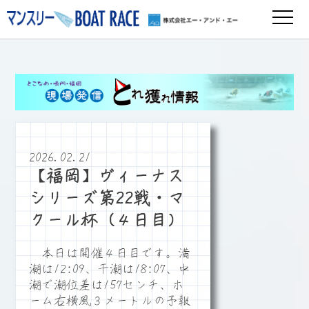
2026.02.21
【福岡】ヴィーナス
シリーズ第22戦・マ
クール杯（４日目）
本日は開催４日目です。満
潮は12:09、干潮は18:07、中
潮で潮位差は157センチ、ホ
ーム右横風３メートルの予報