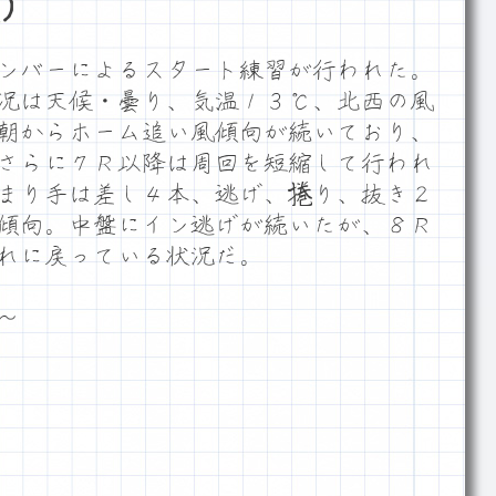
）
ンバーによるスタート練習が行われた。
況は天候・曇り、気温１３℃、北西の風
朝からホーム追い風傾向が続いており、
さらに７Ｒ以降は周回を短縮して行われ
まり手は差し４本、逃げ、捲り、抜き２
傾向。中盤にイン逃げが続いたが、８Ｒ
れに戻っている状況だ。
～