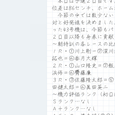
本日は予選２日目です。満
位差は86センチ、ホー
今節の中では数少ない良
対と好発進を決めました
った43号機は、今節も
２日目以降も舟券に貢献
～朝特訓の各レースの比
１Ｒ・①川上剛ー②深川
拓也＝⑥香月大輝
２Ｒ・①山口隆史＝②飯
浜修＝⑥齊藤廉
３Ｒ・③佐藤隆太郎＝⑤
田健太郎＝⑥眞田英二
～機力評価ランク（初日
Ｓランク…なし
Ａ＋ランク…なし