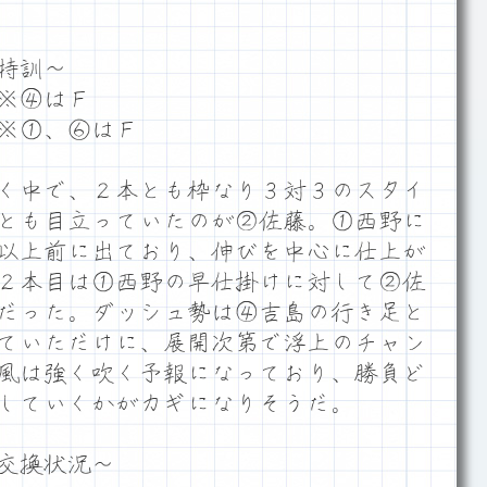
特訓～
※④はＦ
※①、⑥はＦ
く中で、２本とも枠なり３対３のスタイ
とも目立っていたのが②佐藤。①西野に
以上前に出ており、伸びを中心に仕上が
２本目は①西野の早仕掛けに対して②佐
だった。ダッシュ勢は④吉島の行き足と
ていただけに、展開次第で浮上のチャン
風は強く吹く予報になっており、勝負ど
していくかがカギになりそうだ。
交換状況～