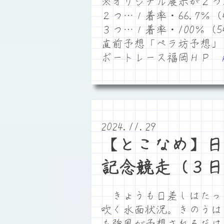
※オリジナル展示が２つ
２つ…１着率・66.7％（4
３つ…１着率・100％（54
直前予想「ペラ坊予想」
ボートレース福岡ＨＰ
2024.11.29
【とこなめ】日
記念競走（３日
きょうも日差しはたっ
吹く水面状況。きのうは
も強風が予想されるだけ