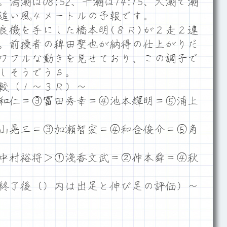
潮は08:52、干潮は14:15、大潮で潮
ム追い風４メートルの予報です。
機を手にした橋本明(８Ｒ)が２走２連
。前操者の稗田聖也が納得の仕上がりだ
パワフルな動きを見せており、この調子で
しそうでうｓ。
較（１～３Ｒ）～
和仁＝③冨田秀幸＝④池本輝明＝⑤浦上
山晃三＝③加瀬智宏＝④和合俊介＝⑤角
中村裕将＞①淺香文武＝②仲本舜＝④秋
終了後（）内は出足と伸び足の評価）～