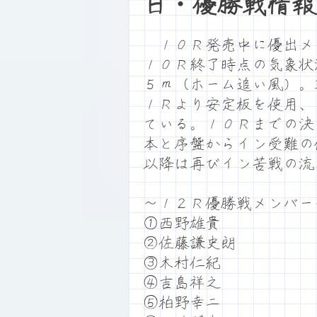
日・優勝戦情報
１０Ｒ発売中に優出メ
１０Ｒ終了時点の気象状
５ｍ（ホーム追い風）。
１Ｒより安定板を使用、
ている。１０Ｒまでの決
本と序盤からイン受難の
以降は再びイン苦戦の流
～１２Ｒ優勝戦メンバー
①西野雄貴
②佐藤謙史朗
③木村仁紀
④吉島祥之
⑤柏野幸二