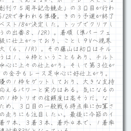
創刊７５周年記念競走」の３日目が行わ
第12Rで争われる準優。きのう予選が終了
ベスト18が決定した。トップでクリアし
うの出番８、12R）。着順（準パーフェ
級に仕上がっており、ことし９Vへ視界
大（６、11R）。その藤山は初日はチル
うは１、４枠ということもあり、チルト
中心に上々の仕上がり。そして第３位が
。その金子もレース足中心に好仕上がり。
優の１枠をゲットしており、大きな支持
応えるパワーと実力はある。気になるの
の１枠トリオの信頼度は高そうだ。な
ため、３日目の一般戦も得点率に加算さ
の走りにも注目したい。最後に今節のイ
２着７本、３着３本、着外４本で、１着率
３連対率83％となっている。