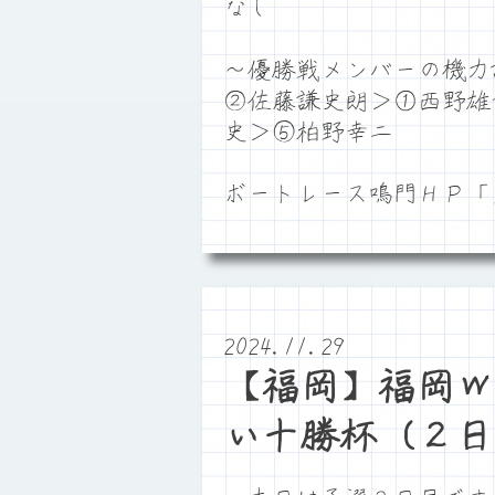
なし
～優勝戦メンバーの機力
②佐藤謙史朗＞①西野雄
史＞⑤柏野幸二
ボートレース鳴門ＨＰ
2024.11.29
【福岡】福岡ｗ
い十勝杯（２日