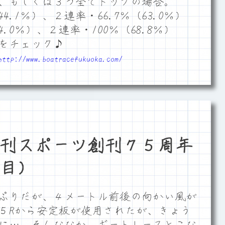
、もしくは３つ全てトップの場合。
4.1％）、２連率・66.7％（63.0％）
.0％）、２連率・100％（68.8％）
をチェック♪
http://www.boatracefukuoka.com/
刊スポーツ創刊７５周年
目）
ぷりだが、４メートル前後の向かい風が
５Rから安定板が使用されたが、きょう
に…。そんななか、ボートレースとこな