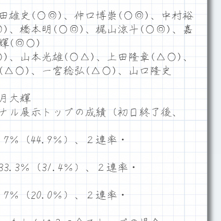
田雄史(○◎)、仲口博崇(○◎)、中村裕
◎)、橋本明(○◎)、梶山涼斗(○◎)、嘉
輝(◎○)
)、山本光雄(○△)、上田隆章(△○)、
(△○)、一宮稔弘(△○)、山口隆史
月大輝
ナル展示トップの成績（初日終了後、
7％（44.9％）、２連率・
.3％（31.4％）、２連率・
7％（20.0％）、２連率・