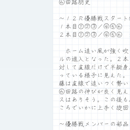
⑥田路朋史
～１２Ｒ優勝戦スタート
１本目①②③／④⑤⑥ 
２本目①②③／④⑤⑥ 
ホーム追い風が強く吹
ルの進入となった。２本
対して直線だけで半艇身
っている様子に見えた。
藤は直線で追いつく勢い
⑥田路の伸びが良く見え
スはありそう。この後も
ころでいかに上手く旋回
～優勝戦メンバーの部品