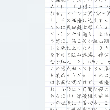
めでは、「日刊スポーツ
れる。メインは第10R～
し、その準優に進出する
たのは豊田健士郎（きょ
クト）が示す通り、上位
良好だ。第２位が藤山翔
トを跳ね上げたが、きの
を下げて臨み連勝。伸び
金子和之（２、10R）
この得点率ベスト３が準
を集めそうだが、それに
は水面状況だけで、準優
お、今節は４日間開催の
れるだけに準優組の前半
ンの成績は１着10本、
41％、２連対率70％、