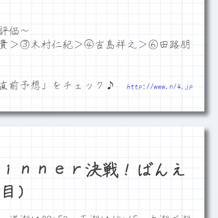
評価～
貴＞③木村仁紀＞④吉島祥之＞⑥田路朋
「直前予想」をチェック♪
http://www.n14.jp
ｉｎｎｅｒ決戦！ばんえ
目）