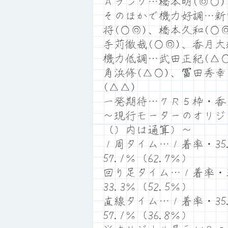
Ａランク…橋本明(◎○)
そのほかで機力好調…新
将(○◎)、橋本久和(○
手苅徹哉(○◎)、香月大
機力低調…武田正紀(△○
角浜修(△○)、冨田秀幸
(△△)
一発期待…７Ｒ５枠・香
～現行モーターのオリジ
（）内は通算）～
１周タイム…１着率・35.
57.1％（62.7％）
回り足タイム…１着率・33
33.3％（52.5％）
直線タイム…１着率・35.
57.1％（36.8％）