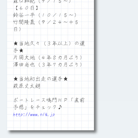
森口和紀（９／１５～）
【６０日】
鈴谷一平（１０／１５～）
竹間隆晟（９／２４～＋５
日）
★当地久々（３年以上）の選
手★
片岡大地（４年８カ月ぶり）
澤田尚也（３年７カ月ぶり）
★当地初出走の選手★
萩原丈太朗
ボートレース鳴門ＨＰ「直前
予想」をチェック♪
http://www.n14.jp