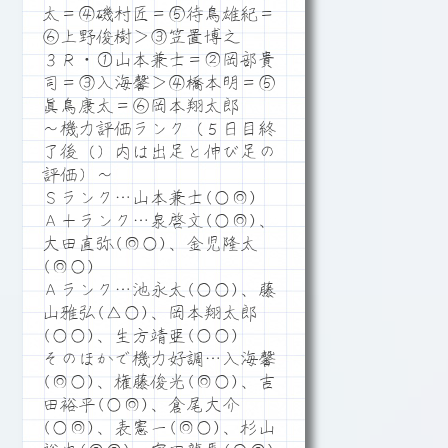
太＝④磯村匠＝⑤待鳥雄紀＝
⑥上野俊樹＞③笠置博之
３Ｒ・①山本兼士＝②岡部貴
司＝③入海馨＞④橋本明＝⑤
眞鳥康太＝⑥岡本翔太郎
～機力評価ランク（５日目終
了後（）内は出足と伸び足の
評価）～
Ｓランク…山本兼士(○◎)
Ａ＋ランク…泉啓文(○◎)、
大田直弥(◎○)、金児隆太
(◎○)
Ａランク…池永太(○○)、藤
山雅弘(△○)、岡本翔太郎
(○○)、生方靖亜(○○)
そのほかで機力好調…入海馨
(◎○)、権藤俊光(◎○)、吉
田裕平(○◎)、倉尾大介
(○◎)、表憲一(◎○)、杉山