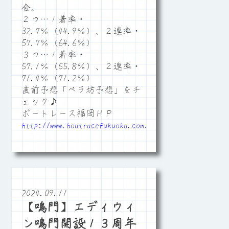
合。
２つ…１着率・
32.7％（44.9％）、２連率・
57.7％（64.6％）
３つ…１着率・
57.1％（55.8％）、２連率・
71.4％（71.2％）
直前予想「ペラ坊予想」をチ
ェック♪
ボートレース福岡ＨＰ
http://www.boatracefukuoka.com/
2024.09.11
【鳴門】エディウィ
ン鳴門開設１３周年