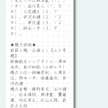
く見えたのは興津藍（１、１
１Ｒ）、西川真人（１、８
Ｒ）、三宅健太（２、７
Ｒ）、安河内健（２、１２
Ｒ）、。常住蓮（３、１２
Ｒ）、鈴谷一平（３、９
Ｒ）。
★機力評価★
前節Ｖ機…出場なし【６０号
機】
前検航走トップタイム…澤田
尚也、森口和紀（６秒６９）
機力上位…柳橋宏紀、入澤友
治、野中一平、後藤盛也、安
河内健
機力劣勢…勝野竜司、谷口健
一、松本博昭、興津藍、齊藤
優、村松栄太、杉山太陽、萩
原丈太郎