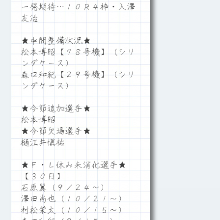
一発期待…１０Ｒ４枠・入澤
友治
★中間整備状況★
松本博昭【７８号機】（シリ
ンダケース）
森口和紀【２９号機】（シリ
ンダケース）
★今節追加選手★
松本博昭
★今節欠場選手★
樋江井愼祐
★Ｆ・Ｌ休み未消化選手★
【３０日】
石原翼（９／２４～）
澤田尚也（１０／２１～）
村松栄太（１０／１５～）