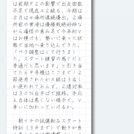
は前期Ｆ２の影響で出走回数
不足で現在Ａ２級も、今期は
８月は４場所連続優出。２場
所前の常滑は優勝戦絶好枠な
がら痛恨の勇み足で今年初Ｖ
はお預けも、勢いに乗った状
態で当地へ乗り込んできた。
「ペラ調整はして行きまし
た。スタート練習の感じだと
普通だと思います」と引き当
てた６９号機はここまで１２
節使用されたがＡ級は３名し
か使われておらず、２連対率
は３０％台半ばで推移。手応
え自体は悪くない様子で、Ｖ
争いに加わっていけるか。
朝イチの試運転＆スタート
特訓（３Ｒまで）で動きが良