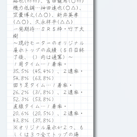
裕也(◎◎)、宮田龍馬(○◎)
機力低調…神田達也(○△)、
笠置博之(△○)、新井英孝
(△○)、久永祥平(△△)
一発期待…８Ｒ５枠・竹下大
樹
～現行モーターのオリジナル
展示トップの成績（５日目終
了後、（）内は通算）～
１周タイム…１着率・
35.5％（45.4％）、２連率・
54.8％（63.8％）
回り足タイム…１着率・
26.2％（31.8％）、２連率・
52.3％（53.8％）
直線タイム…１着率・
20.6％（20.5％）、２連率・
43.8％（37.8％）
※オリジナル展示が２つ、も
しくは３つ全てトップの場