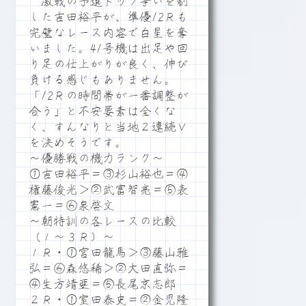
激戦の予選トップ争いを制
した吉田裕平が、準優12Ｒも
完璧なレース内容で白星を奪
いました。41号機は出足や回
り足の仕上がりが良く、伸び
負ける感じもありません。
「12Ｒの時間帯が一番調整が
合う」と不安要素は全くな
く、すんなりと当地２連続Ｖ
を決めそうです。
～優勝戦の機力ランク～
①吉田裕平＝③杉山裕也＝④
権藤俊光＞②武富智亮＝⑤表
憲一＝⑥泉啓文
～朝特訓の各レースの比較
（１～３Ｒ）～
１Ｒ・①宮田龍馬＞③藤山雅
弘＝⑥森悠稀＞②大田直弥＝
④生方靖亜＝⑤長尾京志郎
２Ｒ・①室田泰史＝②金児隆