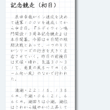
記念競走（初日）
原田幸哉がイン速攻を決め
て通算１００Ｖを達成してか
ら中８日。『エディウィン鳴
門開設１３周年記念競走』は
本日開幕。今節は４日間の短
期決戦とあって、一つのミス
がシリーズの行方を大きく左
右させていく。昨日の前検日
は天候・晴れ、気温３０～３
１℃、南東の風５～７ｍ（ホ
ーム向い風）のなかで行われ
た。
満潮・２２：１５、１３５
ｃｍ、干潮・０６：２１、６
６ｃｍ。潮回りは小潮。潮位
はこれから緩やかに上昇して