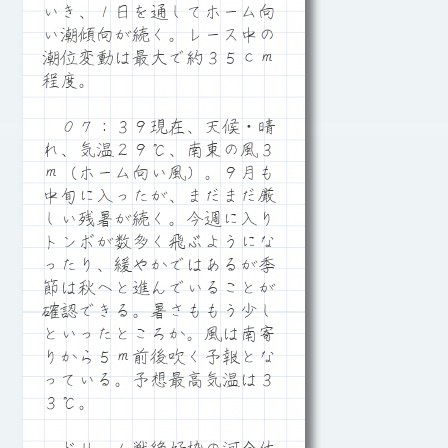
いき、１日を通してホーム向
い潮傾向が続く。レース中の
潮位変動は最大で約３５ｃｍ
程度。
０７：３９現在、天候・晴
れ、気温２９℃、南東の風３
ｍ（ホーム向い風）。９月も
中旬に入ったが、まだまだ厳
しい残暑が続く。今週に入り
トンボが数多く飛ぶようにな
ったり、緩やかではあるが季
節は秋へと進んでいることが
確認できる。暑さももう少し
といったところか。風は南寄
りから５ｍ前後吹く予報とな
っている。予想最高気温は３
３℃。