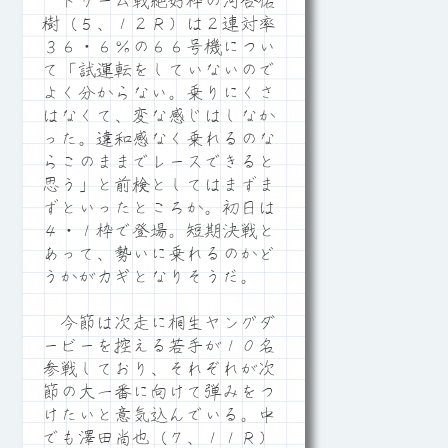
ドリーム戦絶好枠の河合佑
樹（５、１２Ｒ）は２連対率
３６・６％の６６号機につい
て「試運転をしていないので
よく分からない。乗りにくさ
はなくて、変な感じはしなか
った。違和感なく乗れるのな
らこのままでレースできると
思う」と前検としてはまずま
ずといったところか。初日は
４・１枠で登場。短期決戦と
あって、勢いに乗れるのかど
うかがカギとなりそうだ。
今節は次走に桐生ヤングダ
ービーを控える若手が１０名
参戦しており、それぞれが次
節の大一番に向けて弾みをつ
けたいと意気込んでいる。中
でも澤田尚也（７、１１Ｒ）