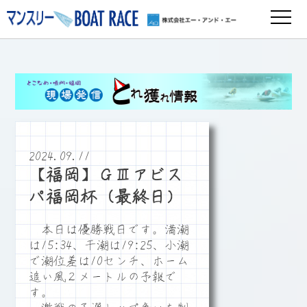
2024.09.11
【福岡】ＧⅢアビス
パ福岡杯（最終日）
本日は優勝戦日です。満潮
は15:34、干潮は19:25、小潮
で潮位差は10センチ、ホーム
追い風２メートルの予報で
す。