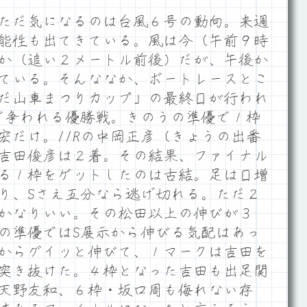
ただ気になるのは台風６号の動向。来週
能性も出てきている。風は今（午前９時
やか（追い２メートル前後）だが、午後か
ている。そんななか、ボートレースとこ
だ山車まつりカップ」の最終日が行われ
Rで争われる優勝戦。きのうの準優で１枠
宏だけ。11Rの中岡正彦（きょうの出番
Rの吉田俊彦は２着。その結果、ファイナル
る１枠をゲットしたのは古結。足は日増
り、Sさえ五分なら逃げ切れる。ただ２
かなりいい。その松田以上の伸びが３
の準優ではS展示から伸びる気配はあっ
からグイッと伸びて、１マークは吉田を
突き抜けた。４枠となった吉田も出足関
天野友和、６枠・坂口周も侮れない存