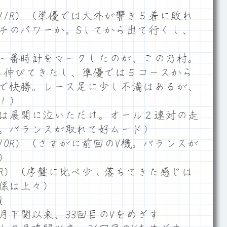
11R）（準優では大外が響き５着に敗れ
チのパワーか。Sしてから出て行くし、
一番時計をマークしたのが、この乃村。
ら伸びてきたし、準優では５コースから
で快勝。レース足に少し不満はあるが、
！）
は展開に泣いただけ。オール２連対の走
。バランスが取れて好ムード）
10R）（さすがに前回のV機。バランスが
）
0R）（序盤に比べ少し落ちてきた感じは
係は上々）
績
月下関以来、33回目のVをめざす