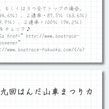
、もしくは３つ全てトップの場合。
4.6％）、２連率・87.5％（63.6％）
.9％）、２連率・100％（74.2％）
をチェック♪
f=”http://www.boatrace-
oopener”
//www.boatrace-fukuoka.com/</a>
九回はんだ山車まつりカ