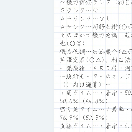
～機力評価ランク（初日
Ｓランク…なし
Ａ＋ランク…なし
Ａランク…河野主樹(○◎
そのほかで機力好調…若
也(○◎)
機力低調…田添康介(△○
芹澤克彦(○△)、村田浩
一発期待…６Ｒ５枠・河
～現行モーターのオリジ
（）内は通算）～
１周タイム…１着率・50.
50.0％（64.8％）
回り足タイム…１着率・69
76.9％（52.5％）
直線タイム…１着率・6.