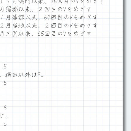
し７月鳴門以来、36回目のVをめざす
６月蒲郡以来、２回目のVをめざす
１月蒲郡以来、64回目のVをめざす
２月当地以来、２回目のVをめざす
月三国以来、65回目のVをめざす
６５
、横田以外はF。
６５
５６
じ。
５６