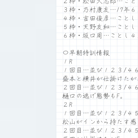
２枠・松田大志郎…こと
３枠・乃村康友…17年
４枠・吉田俊彦…ことし
５枠・天野友和…ことし
６枠・坂口周…ことし４
〇早朝特訓情報
１R
１回目…並び１２３/４
盛本と横井が仕掛けたが
２回目…並び１２３/４
樋口の逃げ態勢もF。
２R
１回目…並び１２３/４
松山がインから持たす感
２回目…並び１２３/４