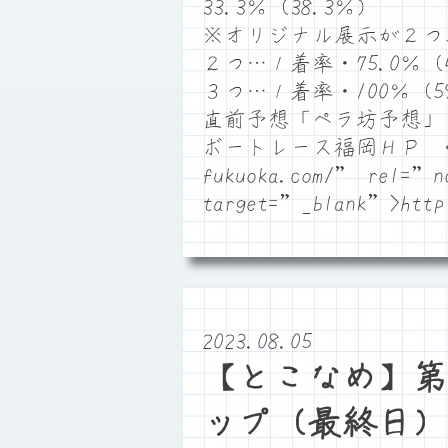
33.3％（38.3％）
※オリジナル展示が２つ
２つ…１着率・75.0％（4
３つ…１着率・100％（59
直前予想「ペラ坊予想」
ボートレース福岡ＨＰ <a hre
fukuoka.com/” rel=”n
target=”_blank”>http:
2023.08.05
【とこなめ】第
ップ（最終日）