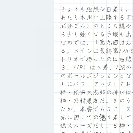
きょうも強烈な日差し。
あたり本州に上陸する可
30分ごろ）のところ穏
ら少し強くなる予報も出
なめでは、「第九回はん
る。メインは最終第12
トリオで勝ったのは古結
３、11R）は４着、12
のポールポジションとな
しにパワーアップしてお
枠・松田大志郎の伸びは
枠・乃村康友だ。きのう
たが、本番でも５コース
先に回しての捲り差しで
係スムーズだし、５枠・