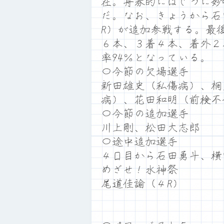
在。舟券的にはじつに妙
だ。なお、きょうから石
R）が追加参戦する。最
６本、３着４本、着外２
率94％となっている。
〇今節の欠場選手
新田雄史（私傷病）、桐
病）、花田和明（前検不
〇今節の追加選手
川上剛、松田大志郎
〇途中追加選手
４日目から石田勇斗、横
めざせ！水神祭
尾道佳諭（４R）