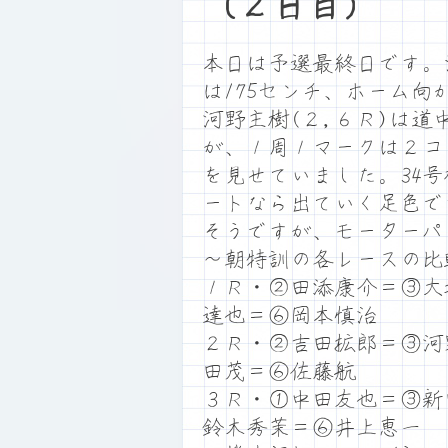
（２日目）
本日は予選最終日です。満潮
は175センチ、ホーム
河野主樹(２,６Ｒ)は
が、１周１マークは２コ
を見せていました。34
ートなら出ていく足色で
そうですが、モーターパ
～朝特訓の各レースの比
１Ｒ・②田添康介＝③大
達也＝⑥岡本慎治
２Ｒ・②吉田拡郎＝③河
田茂＝⑥佐藤航
３Ｒ・①中田友也＝③新
鈴木秀茉＝⑥井上恵一