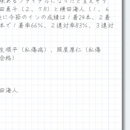
味あるファイナルになったと言えそう
田勇斗（２、７R）と横田海人（１、６
後に今節のインの成績は１着24本、２着
本で１着率66％、２連対率83％、３連対
生順平（私傷病）、照屋厚仁（私傷
合格）
田海人