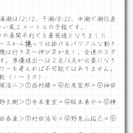
は12:12、干潮18:22、中潮で潮位差
向かい風２メートルの予報です。
道中の展開不利で５着発進となりました
ースから捲って仕掛けるパワフルな動き
号機は行き足～伸び足が良く、全速のスタ
す。準優進出へは２走16点が必要になり
ワーを考えれば不可能ではありません。
較（１～３Ｒ）
塚浩二＞①西村勝＝④松尾宣邦＝⑤神田
野主樹＞①寺本重宜＝④阪本勇介＝⑤横
田泰章＞②村田浩司＝④野見山拓己＝⑤