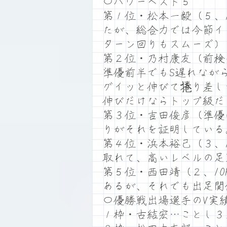
〇パワーベスト５
第１位・松本一毅（５、
たが、総合力では今節イ
ターン回りもスムーズ）
第２位・乃村康友（前検
準優前半でもS遅れなが
グイッと伸びて捲り差し
伸びだけならトップ級だ
第３位・吉田俊彦（準優
りがそれを証明している
第４位・浜本裕己（３、
取れて、高いレベルの足
第５位・西田靖（２、1
あるが、それでも出足関
〇優勝戦出場選手のV実
１枠・古結宏…ことし３