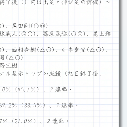
終了後（）内は出足と伸び足の評価）～
)、黒田剛(○◎)
林義人(◎○)、篠原晟弥(○◎)、尾上雅
)、西村秀樹(△○)、寺本重宜(△○)、
司(△○)
野主樹
ナル展示トップの成績（初日終了後、
0％（45.1％）、２連率・
.2％（33.5％）、２連率・
7％（21.0％）、２連率・