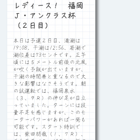
レディース！ 福岡
Ｊ・アンクラス杯
（２日目）
本日は予選２日目、満潮は
19:08、干潮は12:56、若潮で
潮位差は73センチです。正午
頃には５メートル前後の北風
が吹く予報が出ていますが、
干潮の時間帯と重なるので大
きな影響はなさそうです。朝
の試運転では、福岡泉水
（３、９Ｒ）の伸び足が目立
っていました。ターンには技
量不足を感じますが、このモ
ーターパワーがあれば一発も
可能です。スタート特訓で
は、柴田朋哉（１、７Ｒ）、