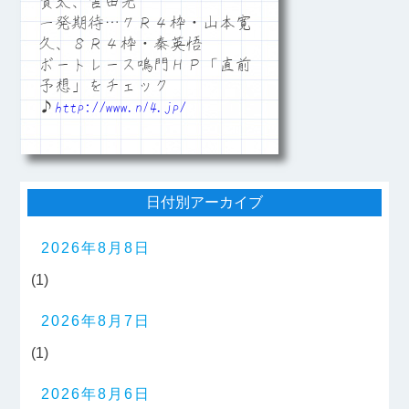
賢太、吉田光
一発期待…７Ｒ４枠・山本寛
久、８Ｒ４枠・秦英悟
ボートレース鳴門ＨＰ「直前
予想」をチェック
♪
http://www.n14.jp/
日付別アーカイブ
2026年8月8日
(1)
2026年8月7日
(1)
2026年8月6日