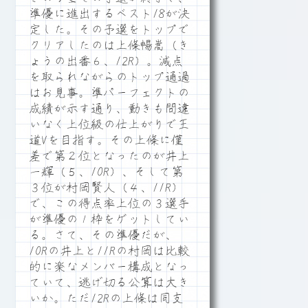
準優に進出するベスト18が決
定した。その予選をトップで
クリアしたのは上條暢嵩（き
ょうの出番６、12R）。減点
を取られながらのトップ通過
はお見事。準パーフェクトの
成績が示す通り、動きも間違
いなく上位級の仕上がりで王
道Vを目指す。その上條に僅
差で第２位となったのが井上
一輝（５、10R）、そして第
３位が村岡賢人（４、11R）
で、この得点率上位の３選手
が準優の１枠をゲットしてい
る。さて、その準優だが、
10Rの井上と11Rの村岡は比較
的に楽なメンバー構成となっ
ていて、逃げ切る公算は大き
いか。ただ12Rの上條は同支