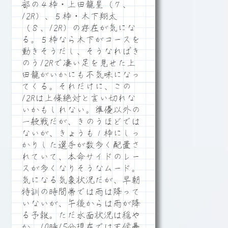
部の４枠・上田龍星（７、
12R）、５枠・木下翔太
（８、12R）の存在が気にな
る。５枠なら木下がコースを
動きそうだし、そうなればき
のう12Rで凄い足を見せた上
田龍がいかにも不気味になっ
てくる。それだけに、この
12Rは上條絶対と言い切れな
いかもしれない。準優以外の
一般戦だが、きのうほどでは
ないが、きょうも１枠にしっ
かりした選手が数多く配置さ
れていて、本命サイドのレー
スが多くなりそうなムード。
気になる気象状況だが、早朝
特訓の時間帯では雨は降って
いないが、午後からは雨が降
る予報。ただ水面状況は穏や
か。10時15分現在では天候曇