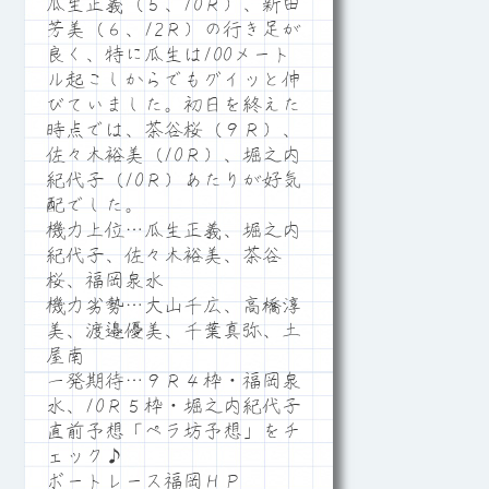
瓜生正義（５、10Ｒ）、新田
芳美（６、12Ｒ）の行き足が
良く、特に瓜生は100メート
ル起こしからでもグイッと伸
びていました。初日を終えた
時点では、茶谷桜（９Ｒ）、
佐々木裕美（10Ｒ）、堀之内
紀代子（10Ｒ）あたりが好気
配でした。
機力上位…瓜生正義、堀之内
紀代子、佐々木裕美、茶谷
桜、福岡泉水
機力劣勢…大山千広、高橋淳
美、渡邉優美、千葉真弥、土
屋南
一発期待…９Ｒ４枠・福岡泉
水、10Ｒ５枠・堀之内紀代子
直前予想「ペラ坊予想」をチ
ェック♪
ボートレース福岡ＨＰ