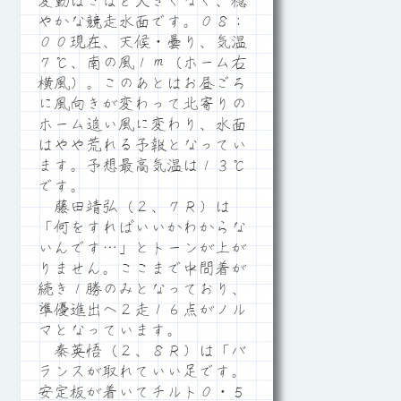
変動はさほど大きくなく、穏
やかな競走水面です。０８：
００現在、天候・曇り、気温
７℃、南の風１ｍ（ホーム右
横風）。このあとはお昼ごろ
に風向きが変わって北寄りの
ホーム追い風に変わり、水面
はやや荒れる予報となってい
ます。予想最高気温は１３℃
です。
藤田靖弘（２、７Ｒ）は
「何をすればいいかわからな
いんです…」とトーンが上が
りません。ここまで中間着が
続き１勝のみとなっており、
準優進出へ２走１６点がノル
マとなっています。
秦英悟（２、８Ｒ）は「バ
ランスが取れていい足です。
安定板が着いてチルト０・５