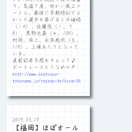
り、気温７度、向かい風２メ
ートル。最後に早朝特訓でよ
かった選手を挙げると外崎悟
（１R）、佐藤悠（１、７
R）、黒野元基（４、10R）、
村岡、井上、永井彪也（５、
11R）、上條あたりとなって
いる。
直前記者予想をチェック♪
ボートレースとこなめＨＰ
http://www.boatrace-
tokoname.jp/raceguide/kyogi06
2019.03.17
【福岡】ほぼオール