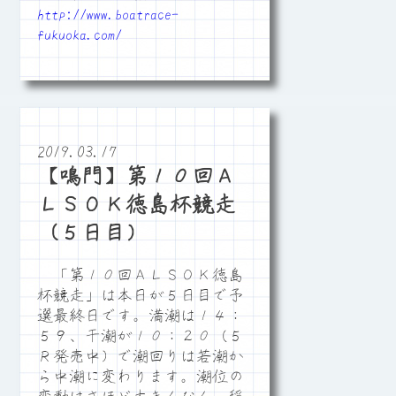
http://www.boatrace-
fukuoka.com/
2019.03.17
【鳴門】第１０回Ａ
ＬＳＯＫ徳島杯競走
（５日目）
「第１０回ＡＬＳＯＫ徳島
杯競走」は本日が５日目で予
選最終日です。満潮は１４：
５９、干潮が１０：２０（５
Ｒ発売中）で潮回りは若潮か
ら中潮に変わります。潮位の