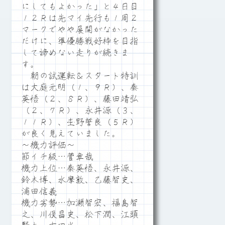
にしてもよかった」と４日目
１２Ｒは先マイ先行も１周２
マークでやや展開がなかった
だけに、準優勝戦好枠を目指
して諦めない走りが続きま
す。
朝の試運転＆スタート特訓
は大庭元明（１、９Ｒ）、秦
英悟（２、８Ｒ）、藤田靖弘
（２、７Ｒ）、永井源（３、
１１Ｒ）、杢野誓良（５Ｒ）
が良く見えていました。
～機力評価～
節イチ級…菅章哉
機力上位…秦英悟、永井源、
鈴木博、水摩敦、乙藤智史、
浦田信義
機力劣勢…加瀬智宏、福島智
之、川俣昌史、松下潤、江頭