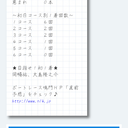
恵まれ ０本
～初日コース別１着回数～
１コース ６回
２コース ２回
３コース ２回
４コース １回
５コース １回
６コース ０回
★目指せ！初１着★
岡暢祐、大島隆之介
ボートレース鳴門ＨＰ「直前
予想」をチェック♪
http://www.n14.jp