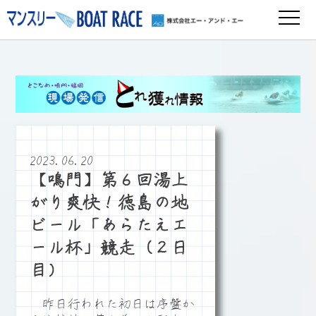
2023.06.20
【鳴門】第６回湯上
がり爽快！徳島の地
ビール「あらたえエ
ール杯」競走（２日
目）
昨日行われた初日は序盤か