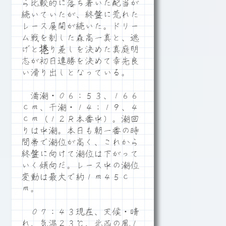
ら比較的に落ち着いた配当が
続いていたが、終盤に荒れた
レース展開が続いた。ドリー
ム戦を制した森高一真と、逃
げと捲り差しを決めた真庭明
志が初日連勝を決めて幸先良
い滑り出しとなっている。
満潮・０６：５３、１６６
ｃｍ、干潮・１４：１９、４
ｃｍ（１２Ｒ本番中）。潮回
りは中潮。本日も朝一番の時
間帯で潮位が高く、これから
終盤に向けて潮位は下がって
いく傾向だ。レース中の潮位
変動は最大で約１ｍ４５ｃ
ｍ。
０７：４３現在、天候・晴
れ、気温２３℃、北西の風１