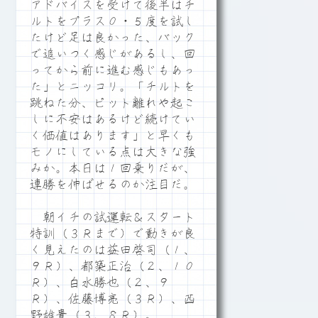
アドバイスを受けて後半はチ
ルトをプラス０・５度を試し
たけど足は良かった、バック
で追いつく感じがあるし、回
ってから前に進む感じもあっ
た」とニッコリ。「チルトを
跳ねた分、ピット離れや起こ
しに不安はあるけど続けてい
く価値はあります」と早くも
モノにしている点は大きな強
みか。本日は１回乗りだが、
連勝を伸ばせるのか注目だ。
朝イチの試運転＆スタート
特訓（３Ｒまで）で動きが良
く見えたのは益田啓司（１、
９Ｒ）、都築正治（２、１０
Ｒ）、白水勝也（２、９
Ｒ）、佐藤博亮（３Ｒ）、西
野雄貴（３、８Ｒ）。