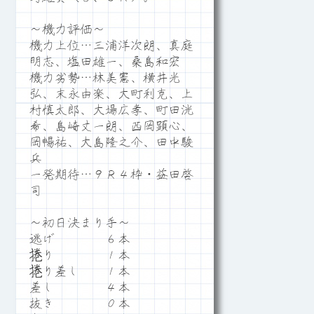
～機力評価～
機力上位…三浦洋次朗、真庭
明志、塩田雄一、桑島和宏
機力劣勢…林美憲、横井光
弘、末永由楽、大町利克、上
村慎太郎、大場広孝、町田洸
希、島崎丈一朗、西岡顕心、
岡暢祐、大島隆之介、田中駿
兵
一発期待…９Ｒ４枠・益田啓
司
～初日決まり手～
逃げ ６本
捲り １本
捲り差し １本
差し ４本
抜き ０本