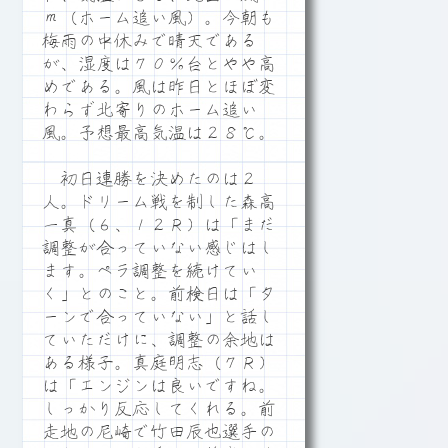
ｍ（ホーム追い風）。今朝も
梅雨の中休みで晴天である
が、湿度は７０％台とやや高
めである。風は昨日とほぼ変
わらず北寄りのホーム追い
風。予想最高気温は２８℃。
初日連勝を決めたのは２
人。ドリーム戦を制した森高
一真（６、１２Ｒ）は「まだ
調整が合っていない感じはし
ます。ペラ調整を続けてい
く」とのこと。前検日は「タ
ーンで合っていない」と話し
ていただけに、調整の余地は
ある様子。真庭明志（７Ｒ）
は「エンジンは良いですね。
しっかり反応してくれる。前
走地の尼崎で竹田辰也選手の