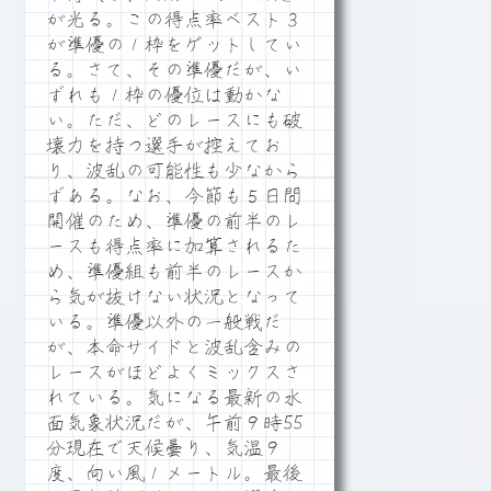
が光る。この得点率ベスト３
が準優の１枠をゲットしてい
る。さて、その準優だが、い
ずれも１枠の優位は動かな
い。ただ、どのレースにも破
壊力を持つ選手が控えてお
り、波乱の可能性も少なから
ずある。なお、今節も５日間
開催のため、準優の前半のレ
ースも得点率に加算されるた
め、準優組も前半のレースか
ら気が抜けない状況となって
いる。準優以外の一般戦だ
が、本命サイドと波乱含みの
レースがほどよくミックスさ
れている。気になる最新の水
面気象状況だが、午前９時55
分現在で天候曇り、気温９
度、向い風１メートル。最後