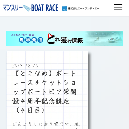
2019.12.16
【とこなめ】ボート
レースチケットショ
ップボートピア栄開
設４周年記念競走
（４日目）
どんよりした曇り空だが、風