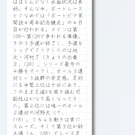
はほとんどなく水面状況は良
好。そんな中、ボートレース
とこなめでは「ボートピア栄
開設４周年記念競走」の４日
目が行われる。メインは第
10R～第12Rで争われる準優。
きのう予選が終了し、予選を
トップでクリアしたのは地
元・河村了（きょうの出番
８、12R）。シリーズ最多の
４勝をマークし、オール３連
対という抜群の安定感。足的
にも中堅上位は十分にあり、
このまま王道Vを突き進む可
能性はかなり高くなってき
た。第２位には唯一のオール
２連対の河野大（７、
11R）。こちらも動きは実に
スムーズ。そして第３位が鈴
木博（６、10R）でレース足