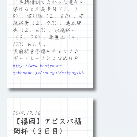
に早朝特訓でよかった選手を
挙げると川島圭司（１、７
R）、市川猛（２、６R）、安
藤裕貴（２、９R）、為本智
也（２、６R）、永嶋裕一
（３、９R）、原豊土（４、
12R）あたり。
直前記者予想をチェック♪
ボートレースとこなめＨＰ
http://www.boatrace-
tokoname.jp/raceguide/kyogi06
2019.12.16
【福岡】アビスパ福
岡杯（３日目）