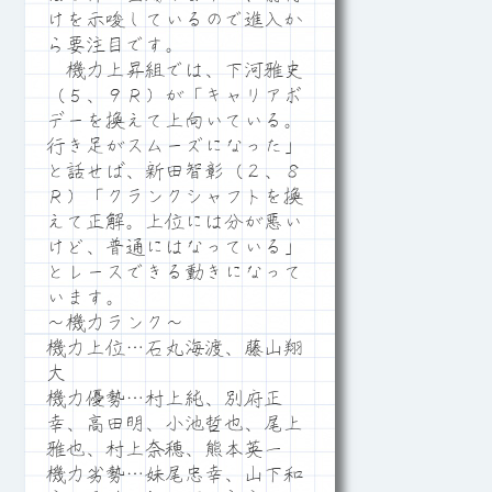
けを示唆しているので進入か
ら要注目です。
機力上昇組では、下河雅史
（５、９Ｒ）が「キャリアボ
デーを換えて上向いている。
行き足がスムーズになった」
と話せば、新田智彰（２、８
Ｒ）「クランクシャフトを換
えて正解。上位には分が悪い
けど、普通にはなっている」
とレースできる動きになって
います。
～機力ランク～
機力上位…石丸海渡、藤山翔
大
機力優勢…村上純、別府正
幸、高田明、小池哲也、尾上
雅也、村上奈穂、熊本英一
機力劣勢…妹尾忠幸、山下和