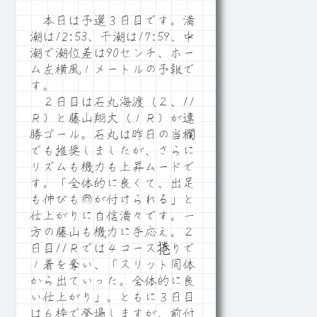
本日は予選３日目です。満
潮は12:53、干潮は17:59、中
潮で潮位差は90センチ、ホー
ム左横風１メートルの予報で
す。
２日目は石丸海渡（２、11
Ｒ）と藤山翔大（１Ｒ）が連
勝ゴール。石丸は昨日の当欄
でも推奨しましたが、さらに
リズムも機力も上昇ムードで
す。「全体的に良くて、出足
も伸びも◎が付けられる」と
仕上がりに自信満々です。一
方の藤山も機力に手応え。２
日目11Ｒでは４コース捲りで
１着を奪い、「スリット同体
から出ていった。全体的に良
い仕上がり」。ともに３日目
は６枠で登場しますが、前付