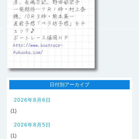
彦、長嶋万記、野田部宏子
一発期待…７Ｒ１枠・村上奈
穂、10Ｒ３枠・熊本英一
直前予想「ペラ坊予想」をチ
ェック♪
ボートレース福岡ＨＰ
http://www.boatrace-
fukuoka.com/
日付別アーカイブ
2026年8月6日
(1)
2026年8月5日
(1)