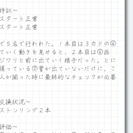
特訓～
スタート正常
スタート正常
で５名で行われた。１本目は３カドの④
ていく動きを見せると、２本目は⑤西
ジワリと前に出ていく様子だった。とに
握っている②菅が出ていないだけに、こ
人が揃った時に最終的なチェックが必要
交換状況～
ストンリング２本
評価～