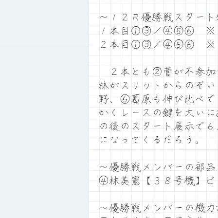
～１２Ｒ優勝戦スタート
１本目①③／④⑤⑥ ※
２本目①③／④⑤⑥ ※
２本とも②菅が不参加
林がスリットからのぞい
野、⑥葛原も伸び比べで
かくレースの鍵を大いに
の後のスタート展示で６
になってくるだろう。
～優勝戦メンバーの部品
④林美憲【３８号機】ピ
～優勝戦メンバーの機力