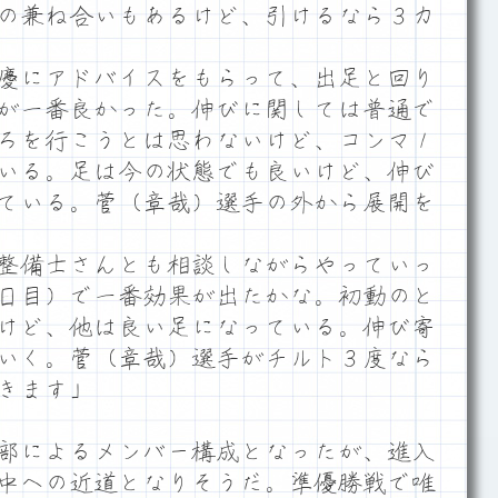
の兼ね合いもあるけど、引けるなら３カ
慶にアドバイスをもらって、出足と回り
が一番良かった。伸びに関しては普通で
ろを行こうとは思わないけど、コンマ１
いる。足は今の状態でも良いけど、伸び
ている。菅（章哉）選手の外から展開を
整備士さんとも相談しながらやっていっ
日目）で一番効果が出たかな。初動のと
けど、他は良い足になっている。伸び寄
いく。菅（章哉）選手がチルト３度なら
きます」
部によるメンバー構成となったが、進入
中への近道となりそうだ。準優勝戦で唯