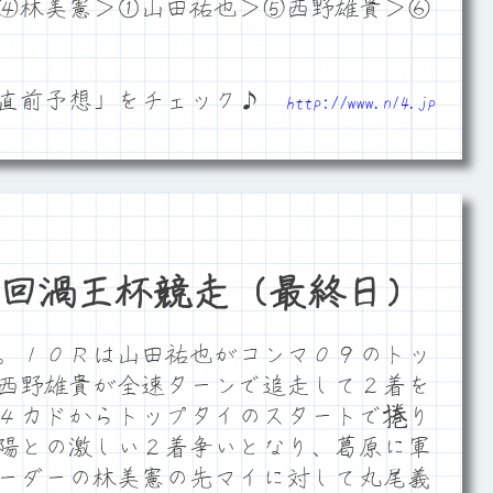
④林美憲＞①山田祐也＞⑤西野雄貴＞⑥
「直前予想」をチェック♪
http://www.n14.jp
回渦王杯競走（最終日）
。１０Ｒは山田祐也がコンマ０９のトッ
西野雄貴が全速ターンで追走して２着を
４カドからトップタイのスタートで捲り
陽との激しい２着争いとなり、葛原に軍
ーダーの林美憲の先マイに対して丸尾義