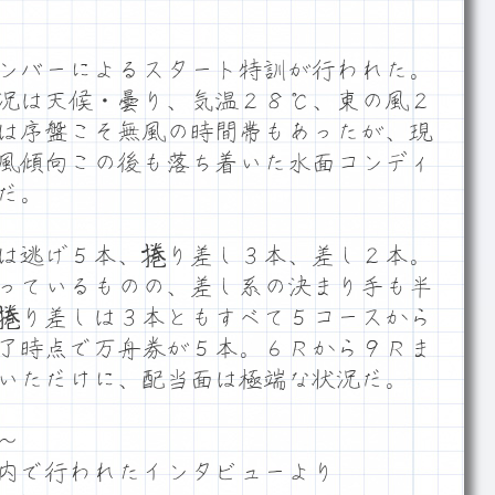
ンバーによるスタート特訓が行われた。
況は天候・曇り、気温２８℃、東の風２
は序盤こそ無風の時間帯もあったが、現
風傾向この後も落ち着いた水面コンディ
だ。
は逃げ５本、捲り差し３本、差し２本。
っているものの、差し系の決まり手も半
捲り差しは３本ともすべて５コースから
了時点で万舟券が５本。６Ｒから９Ｒま
いただけに、配当面は極端な状況だ。
～
内で行われたインタビューより