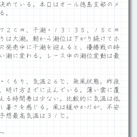
決めている。本日はオール徳島支部のメ
る。
７２ｃｍ、干潮・１３：３５、１５ｃｍ
りは大潮。朝から潮位は下がり続けてホ
Ｒ発売中に干潮を迎えると、優勝戦の時
い潮に変わる。レース中の潮位変動は最
・くもり、気温２６℃、無風状態。昨夜
、明け方までに止んでいる。薄い雲に覆
える時間帯は少ない。比較的に気温は低
し暑さを感じる。風は緩やかだが、不安
予想最高気温は３１℃。
～