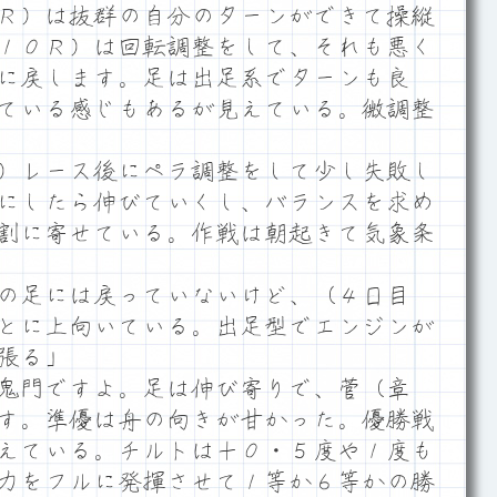
Ｒ）は抜群の自分のターンができて操縦
１０Ｒ）は回転調整をして、それも悪く
に戻します。足は出足系でターンも良
ている感じもあるが見えている。微調整
）レース後にペラ調整をして少し失敗し
にしたら伸びていくし、バランスを求め
割に寄せている。作戦は朝起きて気象条
の足には戻っていないけど、（４日目
とに上向いている。出足型でエンジンが
張る」
鬼門ですよ。足は伸び寄りで、菅（章
す。準優は舟の向きが甘かった。優勝戦
えている。チルトは＋０・５度や１度も
力をフルに発揮させて１等か６等かの勝