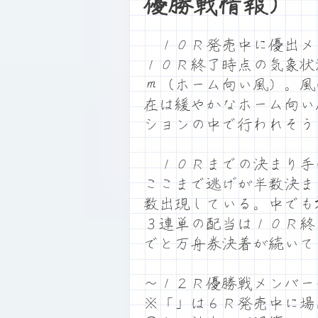
優勝戦情報）
１０Ｒ発売中に優出メ
１０Ｒ終了時点の気象状
ｍ（ホーム向い風）。風
在は緩やかなホーム向い
ションの中で行われそう
１０Ｒまでの決まり手
ここまで逃げが半数決ま
数出現している。中でも
３連単の配当は１０Ｒ終
でと万舟券決着が続いて
～１２Ｒ優勝戦メンバー
※「」は６Ｒ発売中に場