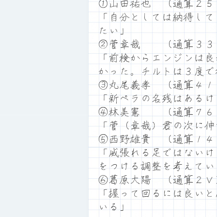
①山田祐也 （通算２５
「自分としては納得して
たい」
②菅章哉 （通算３３
「前検からエンジンは良
かった。チルトは３度で
③丸尾義孝 （通算４１
「新ペラの名残はあるけ
④林美憲 （通算７６
「菅（章哉）君の次に伸
⑤西野雄貴 （通算１４
「威張れる足ではないけ
をつける調整を考えてい
⑥葛原大陽 （通算２Ｖ
「握って回るには良いと
いる」