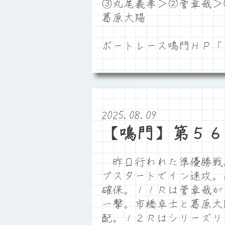
③丸尾義孝＞②菅章哉＞
葛原大陽
ボートレース鳴門ＨＰ
2025.08.09
【鳴門】第５６
昨日行われた準優勝戦
プスタートでイン速攻。
確保。１１Ｒは菅章哉が
一撃。市橋卓士と葛原大
配。１２Ｒはシリーズリ