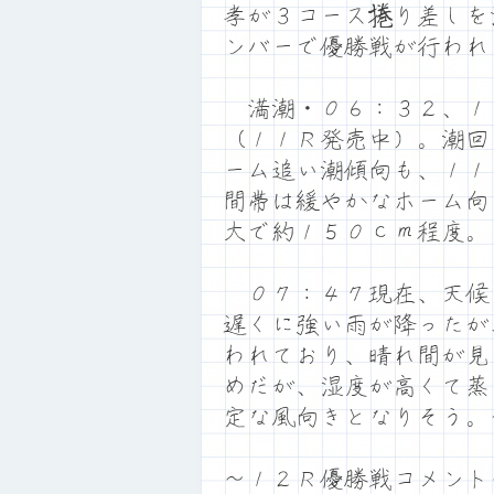
孝が３コース捲り差しを
ンバーで優勝戦が行われ
満潮・０６：３２、１
（１１Ｒ発売中）。潮回
ーム追い潮傾向も、１１
間帯は緩やかなホーム向
大で約１５０ｃｍ程度。
０７：４７現在、天候
遅くに強い雨が降ったが
われており、晴れ間が見
めだが、湿度が高くて蒸
定な風向きとなりそう。
～１２Ｒ優勝戦コメント