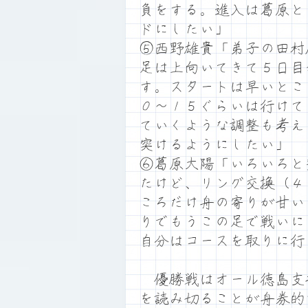
負をする。進入は葛原と
ドにしたい」
⑤西野雄貴「弟子の田村
足は上向いてきて５日目
す。スタートは早いとこ
０～１５ぐらいは行けて
ていくような調整も考え
突けるようにしたい」
⑥葛原大陽「いろいろと
たけど、リング交換（４
ころだけ舟の寄りが甘い
りでもうこの足で戦いに
自分はコースを取りに行
優勝戦はオール徳島支
を読み切ることが舟券的