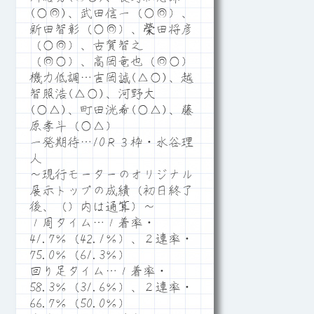
(○◎)、武田信一（○◎）、
新田智彰（○◎）、榮田将彦
（○◎）、古賀智之
（◎○）、高岡竜也（◎○）
機力低調…吉岡誠(△○)、越
智照浩(△○)、河野大
(○△)、町田洸希(○△)、藤
原孝斗（○△）
一発期待…10Ｒ３枠・水谷理
人
～現行モーターのオリジナル
展示トップの成績（初日終了
後、（）内は通算）～
１周タイム…１着率・
41.7％（42.1％）、２連率・
75.0％（61.3％）
回り足タイム…１着率・
58.3％（31.6％）、２連率・
66.7％（50.0％）