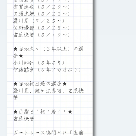
里岡右貴（８／１７～）
有賀達也（８／２０～）
田頭虎親（８／２３～）
澁川夏（７／２５～）
佐野優都（８／２８～）
吉原快誓（８／１０～）
★当地久々（３年以上）の選
手★
小川知行（８年ぶり）
伊藤紘章（６年２カ月ぶり）
★当地初出場の選手★
澁川夏、鐘ヶ江真司、吉原快
誓
★目指せ！初１着！！★
吉原快誓
ボートレース鳴門ＨＰ「直前