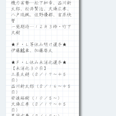
機力劣勢…松下知幸、西川新
太郎、松井賢治、大場広孝、
八戸琉楓、佐野優都、吉原快
誓
一発期待…１２Ｒ３枠・竹下
大樹
★Ｆ・Ｌ等休み明け選手★
伊藤紘章、加藤啓太
★Ｆ・Ｌ休み未消化選手★
【未消化３０日】
土屋太朗（８／１７～＋５
日）
西川新太郎（８／１６～＋５
日）
安達裕樹（１０／５～）
大場広孝（８／１７～＋５
日）