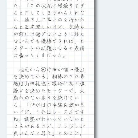
た。「この状況で頑張りすぎ
るとＦしてしまうかもしれな
い。他の人に早いのを行かれ
ると正直厳しいけど、気持ち
が前に出過ぎないように抑え
ながらでも優勝できれば」と
スタートの話題になると表情
は曇ったままだった。
地元から⑥竹田が唯一優出
を決めている。相棒の７０号
機は山田祐也と篠崎仁志で連
続Ｖを決めたモーターで、大
崩れのない走りを続けてい
る。「伸びは田中駿兵君が良
いけど、自分はレース足です
ね。調整がわかっていないと
ころがあるけど、エンジンが
良いんだと思う」とのこと。