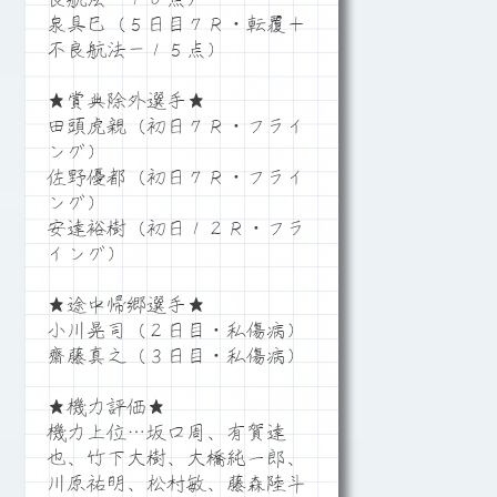
泉具巳（５日目７Ｒ・転覆＋
不良航法－１５点）
★賞典除外選手★
田頭虎親（初日７Ｒ・フライ
ング）
佐野優都（初日７Ｒ・フライ
ング）
安達裕樹（初日１２Ｒ・フラ
イング）
★途中帰郷選手★
小川晃司（２日目・私傷病）
齋藤真之（３日目・私傷病）
★機力評価★
機力上位…坂口周、有賀達
也、竹下大樹、大橋純一郎、
川原祐明、松村敏、藤森陸斗