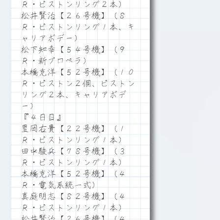
Ｒ・ピストンリング２本）
松井賢治【２６号機】（８
Ｒ・ピストンリング１本、キ
ャリアボデー）
松下知幸【５４号機】（９
Ｒ・新プロペラ）
本橋克洋【５２号機】（１０
Ｒ・ピストン２個、ピストン
リング２本、キャリアボデ
ー）
『４日目』
里岡右貴【２２号機】（１
Ｒ・ピストンリング１本）
田中駿兵【７８号機】（３
Ｒ・ピストンリング１本）
本橋克洋【５２号機】（４
Ｒ・電気系統一式）
真庭明志【８２号機】（４
Ｒ・ピストンリング１本）
松井賢治【２６号機】（４