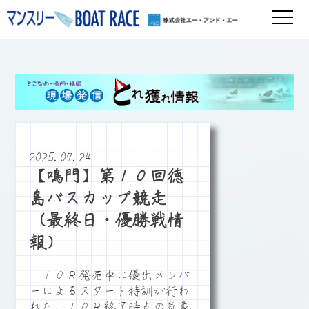
2025.07.24
【鳴門】第１０回徳
島バスカップ競走
（最終日・優勝戦情
報）
１０Ｒ発売中に優出メンバ
ーによるスタート特訓が行わ
れた。１０Ｒ終了時点の気象