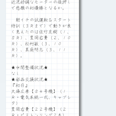
近況好調なモーターの後押し
で悲願の初優勝となるか。
朝イチの試運転＆スタート
特訓（３Ｒまで）で動きが良
く見えたのは佐竹友樹（１、
８Ｒ）、里岡右貴（２、１０
Ｒ）、松村敏（３、１０
Ｒ）、真庭明志（３、１１
Ｒ）。
★中間整備状況★
なし
★部品交換状況★
『初日』
大場広孝【８４号機】（１
Ｒ・電気系統一式、キャブレ
タ）
里岡右貴【２２号機】（２
Ｒ・ピストンリング２本）