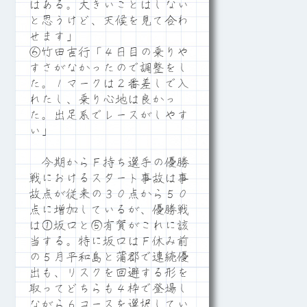
はある。大きいことはしない
と思うけど、天候を見て合わ
せます」
⑥竹田吉行「４日目の乗りや
すさがなかったので調整をし
た。１マークは２番差しで入
れたし、乗り心地は良かっ
た。出足系でレースがしやす
い」
今期からＦ持ち選手の優勝
戦におけるスタート事故は事
故点が従来の３０点から５０
点に増加しているが、優勝戦
は①坂口と⑤有賀がこれに該
当する。特に坂口はＦ休み前
の５月平和島と蒲郡で連続優
出も、リスクを回避する形を
取ってどちらも４枠で登場し
ながら６コースを選択してい