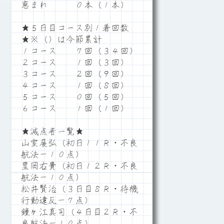
恵まれ ０本（１本）
★５日目コース別１着回数
★※（）は今節累計
１コース ７回（３４回）
２コース １回（３回）
３コース ２回（９回）
４コース １回（８回）
５コース ０回（５回）
６コース １回（１回）
★減点者一覧★
山室展弘（初日１１Ｒ・不良
航法－１０点）
里岡右貴（初日１２Ｒ・不良
航法－１０点）
松井賢治（３日目８Ｒ・待機
行動違反－７点）
鐘ヶ江真司（４日目２Ｒ・不
良航法－１０点）