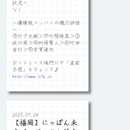
状況～
なし
～優勝戦メンバーの機力評価
～
③竹下大樹＞②竹間隆晟＞①
坂口周＞④村岡賢人＞⑥竹田
吉行＞⑤有賀達也
ボートレース鳴門ＨＰ「直前
予想」をチェック♪
http://www.n14.jp
2025.07.24
【福岡】にっぽん未