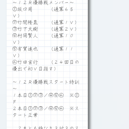
～１２Ｒ優勝戦メンバー～
①坂口周 （通算６５
Ｖ）
②竹間隆晟 （通算１Ｖ）
③竹下大樹 （通算２Ｖ）
④村岡賢人 （通算１０
Ｖ）
⑤有賀達也 （通算１１
Ｖ）
⑥竹田吉行 （２４回目の
優出で初Ｖ目指す）
～１２Ｒ優勝戦スタート特訓
～
１本目①②③／④⑤⑥ ※①
Ｆ
２本目①②③／④⑤⑥ ※ス
タート正常
２本とも枠なり３対３のス