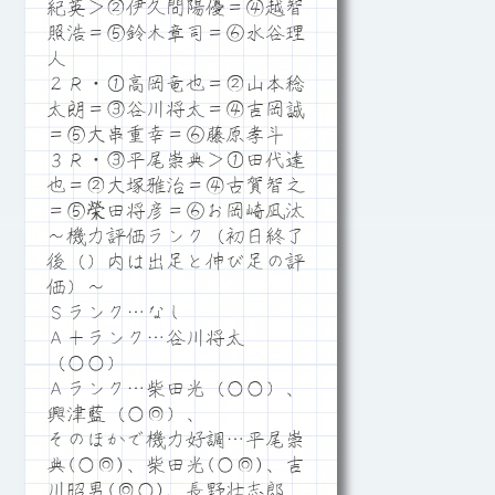
紀英＞②伊久間陽優＝④越智
照浩＝⑤鈴木章司＝⑥水谷理
人
２Ｒ・①高岡竜也＝②山本稔
太朗＝③谷川将太＝④吉岡誠
＝⑤大串重幸＝⑥藤原孝斗
３Ｒ・③平尾崇典＞①田代達
也＝②大塚雅治＝④古賀智之
＝⑤榮田将彦＝⑥お岡崎凪汰
～機力評価ランク（初日終了
後（）内は出足と伸び足の評
価）～
Ｓランク…なし
Ａ＋ランク…谷川将太
（○○）
Ａランク…柴田光（○○）、
興津藍（○◎）、
そのほかで機力好調…平尾崇
典(○◎)、柴田光(○◎)、吉
川昭男(◎○)、長野壮志郎