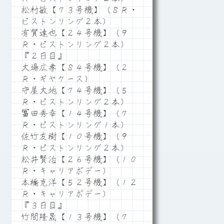
松村敏【７３号機】（８Ｒ・
ピストンリング２本）
有賀達也【２４号機】（９
Ｒ・ピストンリング２本）
『２日目』
大場広孝【８４号機】（２
Ｒ・ギヤケース）
守屋大地【７４号機】（５
Ｒ・ピストンリング２本）
冨田秀幸【１４号機】（７
Ｒ・ピストンリング１本）
佐竹友樹【１０号機】（９
Ｒ・ピストンリング２本）
松井賢治【２６号機】（１０
Ｒ・キャリアボデー）
本橋克洋【５２号機】（１２
Ｒ・キャリアボデー）
『３日目』
竹間隆晟【１３号機】（７