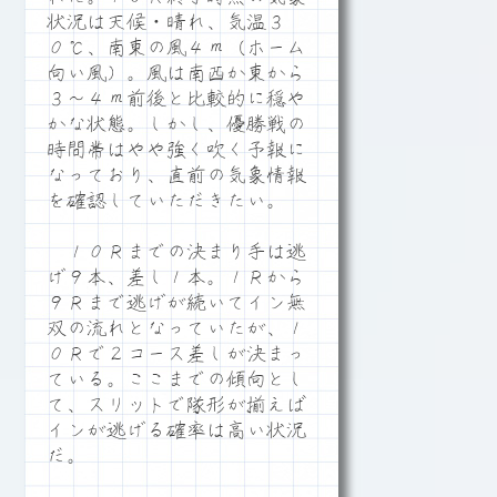
状況は天候・晴れ、気温３
０℃、南東の風４ｍ（ホーム
向い風）。風は南西か東から
３～４ｍ前後と比較的に穏や
かな状態。しかし、優勝戦の
時間帯はやや強く吹く予報に
なっており、直前の気象情報
を確認していただきたい。
１０Ｒまでの決まり手は逃
げ９本、差し１本。１Ｒから
９Ｒまで逃げが続いてイン無
双の流れとなっていたが、１
０Ｒで２コース差しが決まっ
ている。ここまでの傾向とし
て、スリットで隊形が揃えば
インが逃げる確率は高い状況
だ。