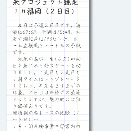
来プロジェクト競走
ｉｎ福岡（２日目）
本日は予選２日目です。満
潮は09:08、干潮は15:48、大
潮で潮位差は193センチ、ホ
ーム左横風３メートルの予報
です。
地元の島田一生(６Ｒ)が初
日２着２本と好スタートを切
りました。１走目も２走目も
１周タイムはトップをマーク
しており、舟足もまずまずの
印象。２日目は外枠での登場
となりますが、機力的には狙
う価値ありです。
朝特訓の各レースの比較（１
～３Ｒ）～
１Ｒ・①片橋幸貴＝③宮内由