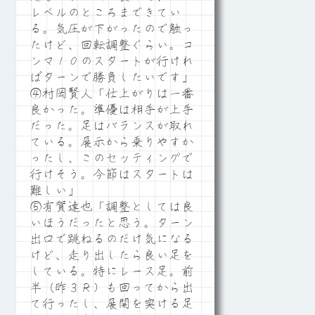
レベルのところまできてい
る。気圧が下がったので触っ
たけど、回転調整ぐらい。コ
ンマ１０のスタートが行けれ
ばターンで勝負したいです」
④村岡賢人「仕上がりは一番
良かった。準優は相手が上手
だった。足はバランスが取れ
ている。展示から乗りやすか
ったし、このセッティングで
行けそう。今節はスタートは
難しい」
⑤有賀達也「調整としては良
いほうだったと思う。ターン
出口で跳ねるのだけ気になる
けど、走り出したら良い足を
している。特にレース足。前
半（昨３Ｒ）も回ってから出
て行ったし、展開を突ける足