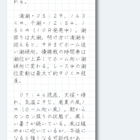
れる。
満潮・０５：２９、１６３
ｃｍ、干潮・１２：５４、１
５ｃｍ（１０Ｒ発売中）。潮
回りは大潮。明け方に満潮を
迎えると、９Ｒまでホーム追
い潮傾向。優勝戦の時間帯は
潮位が上昇してホーム向い潮
傾向に変わる。レース中の潮
位変動は最大で約９０ｃｍ程
度。
０７：４６現在、天候・晴
れ、気温２９℃、南東の風１
ｍ（ホーム向い風）。朝から
カンカン照りの状態で、厳し
い暑さが続いている。風は緩
やかに吹いているが、午後に
なると強くなる可能性があ