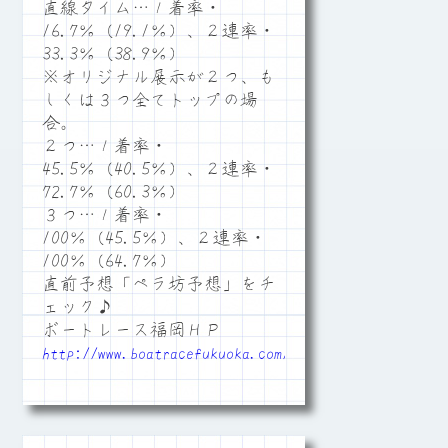
直線タイム…１着率・
16.7％（19.1％）、２連率・
33.3％（38.9％）
※オリジナル展示が２つ、も
しくは３つ全てトップの場
合。
２つ…１着率・
45.5％（40.5％）、２連率・
72.7％（60.3％）
３つ…１着率・
100％（45.5％）、２連率・
100％（64.7％）
直前予想「ペラ坊予想」をチ
ェック♪
ボートレース福岡ＨＰ
http://www.boatracefukuoka.com/