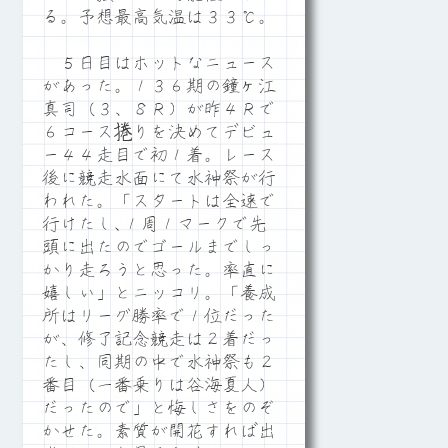
る。予想最高気温は３３℃。
５日目はホットなニュース
があった。１３６期の鐘ヶ江
真司（３、８Ｒ）が昨４Ｒで
６コース捲りを決めてデビュ
ー４４走目で初１着。レース
後に競走水面にて水神祭が行
われた。「スタートは全速で
行けたし､１周１マークで先
頭に出たのでゴールまでしっ
かり走ろうと思った。率直に
嬉しい」とニッコリ。「養成
所はリーグ勝率で１位だった
が、修了記念競走は２着だっ
たし、同期の中で水神祭も２
番目（一番乗りは谷海夏人）
だったので」と悔しさをのぞ
かせた。素質が開花すれば出