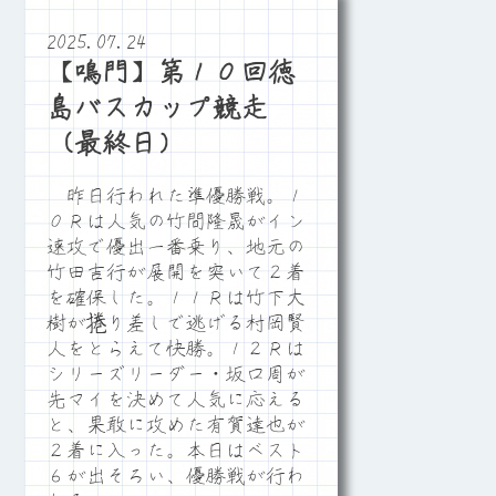
2025.07.24
【鳴門】第１０回徳
島バスカップ競走
（最終日）
昨日行われた準優勝戦。１
０Ｒは人気の竹間隆晟がイン
速攻で優出一番乗り、地元の
竹田吉行が展開を突いて２着
を確保した。１１Ｒは竹下大
樹が捲り差しで逃げる村岡賢
人をとらえて快勝。１２Ｒは
シリーズリーダー・坂口周が
先マイを決めて人気に応える
と、果敢に攻めた有賀達也が
２着に入った。本日はベスト
６が出そろい、優勝戦が行わ