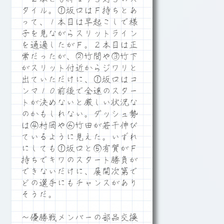
タイル。①坂口はＦ持ちとあ
って、１本目は早起こしで様
子を見ながらスリットライン
を通過したがＦ。２本目は正
常だったが、②竹間や③竹下
がスリット付近からジワリと
出ていただけに、①坂口はコ
ンマ１０前後で全速のスター
トが決めないと厳しい状況な
のかもしれない。ダッシュ勢
は④村岡や⑥竹田が若干伸び
ているように見えた。いずれ
にしても①坂口と⑤有賀がＦ
持ちでキワのスタート勝負が
できないだけに、展開次第で
どの選手にもチャンスがあり
そうだ。
～優勝戦メンバーの部品交換