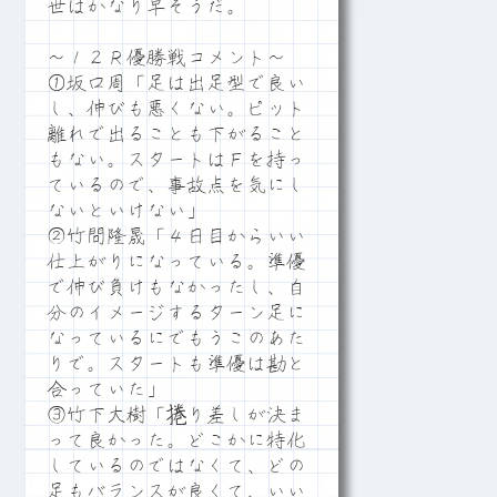
世はかなり早そうだ。
～１２Ｒ優勝戦コメント～
①坂口周「足は出足型で良い
し、伸びも悪くない。ピット
離れで出ることも下がること
もない。スタートはＦを持っ
ているので、事故点を気にし
ないといけない」
②竹間隆晟「４日目からいい
仕上がりになっている。準優
で伸び負けもなかったし、自
分のイメージするターン足に
なっているにでもうこのあた
りで。スタートも準優は勘と
合っていた」
③竹下大樹「捲り差しが決ま
って良かった。どこかに特化
しているのではなくて、どの
足もバランスが良くて、いい