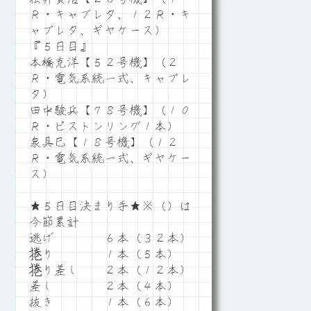
Ｒ・キャブレタ、１２Ｒ・キ
ャブレタ、ギヤケース）
『５日目』
本橋克洋【５２号機】（２
Ｒ・電気系統一式、キャブレ
タ）
田中駿兵【７８号機】（１０
Ｒ・ピストンリング１本）
泉具巳【１８号機】（１２
Ｒ・電気系統一式、ギヤケー
ス）
★５日目決まり手★※（）は
今節累計
逃げ ６本（３２本）
捲り １本（５本）
捲り差し ２本（１２本）
差し ２本（４本）
抜き １本（６本）