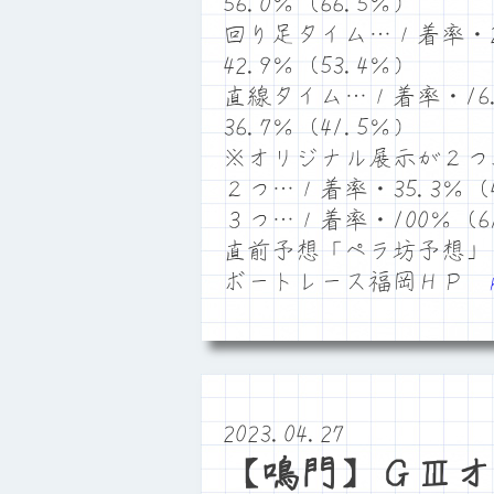
56.0％（66.5％）
回り足タイム…１着率・28
42.9％（53.4％）
直線タイム…１着率・16.
36.7％（41.5％）
※オリジナル展示が２つ
２つ…１着率・35.3％（4
３つ…１着率・100％（61
直前予想「ペラ坊予想」
ボートレース福岡ＨＰ
2023.04.27
【鳴門】ＧⅢオ