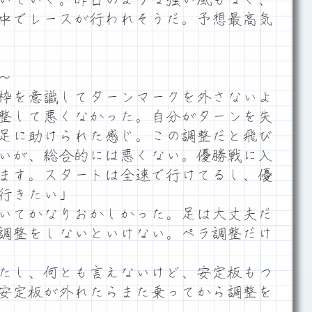
中でレースが行われそうだ。予想最高気
～
枠を意識してターンマークを外さないよ
整して悪くなかった。自分がターンを失
足に助けられた感じ。この調整だと飛び
いが、総合的には悪くない。優勝戦に入
ます。スタートは全速で行けてるし、優
行きたい」
いてかなりおかしかった。足は大丈夫だ
調整をしないといけない。ペラ調整だけ
たし、何とも言えないけど、安定板もつ
安定板が外れたらまた乗ってから調整を