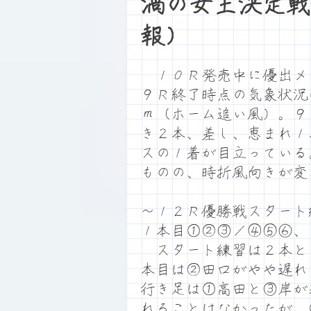
渦の女王決定戦
報）
１０Ｒ発売中に優出メ
９Ｒ終了時点の気象状況
ｍ（ホーム追い風）。９
き２本、差し、恵まれ１
スの１着が目立っている
ものの、時折風向きが変
～１２Ｒ優勝戦スタート
１本目①②③／④⑤⑥、
スタート練習は２本と
本目は②田口がやや遅れ
行き足は①高田と③岸が
れることはなかったが、