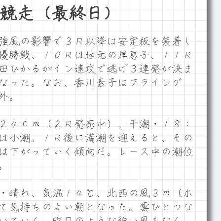
競走（最終日）
強風の影響で３Ｒ以降は安定板を装着し
優勝戦、１０Ｒは地元の岸恵子、１１Ｒ
田ひかるがイン速攻で逃げ３連発が決ま
なった。なお、香川素子はフライング
外。
２４ｃｍ（２Ｒ発売中）、干潮・１８：
は小潮。１Ｒ後に満潮を迎えると、その
は下がっていく傾向だ。レース中の潮位
。
・晴れ、気温１４℃、北西の風３ｍ（ホ
て気持ちのよい朝となった。雲ひとつな
いていく。昨日のような強い風もなく、