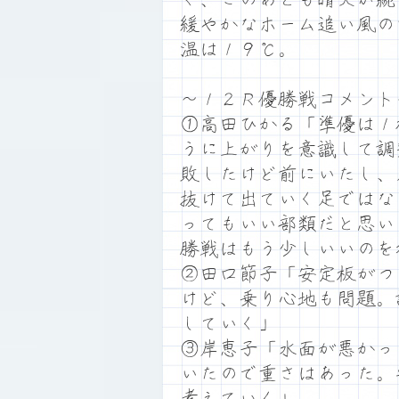
緩やかなホーム追い風の
温は１９℃。
～１２Ｒ優勝戦コメント
①高田ひかる「準優は１
うに上がりを意識して調
敗したけど前にいたし、
抜けて出ていく足ではな
ってもいい部類だと思い
勝戦はもう少しいいのを
②田口節子「安定板がつ
けど、乗り心地も問題。
していく」
③岸恵子「水面が悪かっ
いたので重さはあった。
考えていく」