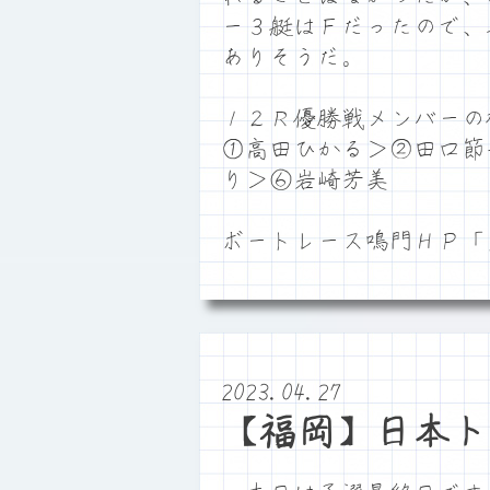
ー３艇はＦだったので、
ありそうだ。
１２Ｒ優勝戦メンバーの
①高田ひかる＞②田口節
り＞⑥岩崎芳美
ボートレース鳴門ＨＰ
2023.04.27
【福岡】日本ト