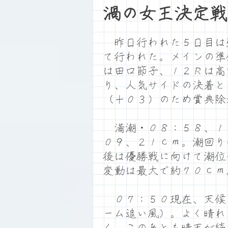
渦の女王決定戦
昨日行われた５日目は
て行われた。メインの準
は田口節子、１２Ｒは高
り、人気サイドの決着と
（＋０３）のため賞典除
満潮・０８：５８、１
０９、２１ｃｍ。潮回り
後は優勝戦に向けて潮位
変動は最大で約７０ｃｍ
０７：５０現在、天候
ーム追い風）。よく晴れ
く、このあとも晴天が続