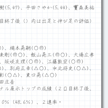
(5.47)、平田さやか(5.44)、實森美祐
目終了後（）内は出足と伸び足の評価）
)、楠本晃嗣(○◎)
来剛(◎○)、飯山晃三(◎○)、大場広孝
)、坂咲友理(○◎)、江藤敦宏(○◎)
)、別府正幸(△○)、中北将史(○△)、
彰(○△)、東口晃(△○)
田庄吾
ナル展示トップの成績（２日目終了後、
0％（48.6％）、２連率・