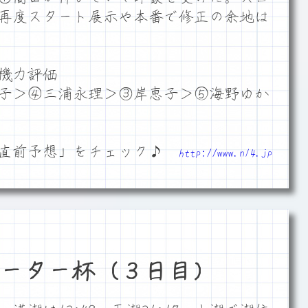
再度スタート展示や本番で修正の余地は
機力評価
子＞④三浦永理＞③岸恵子＞⑤海野ゆか
「直前予想」をチェック♪
http://www.n14.jp
ーター杯（３日目）