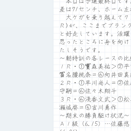
本日は予選最終日です。満
差は71センチ、ホーム
大ケガを乗り越えて７
Ｒ)が、ここまでブラン
と好走しています。活躍
思ったところに舟を向け
たしそうです。
～朝特訓の各レースの比
１Ｒ・①實森美祐＞②平
冨名腰桃奈＝⑥向井田真
２Ｒ・①早川尚人＝②佐
守嗣＝⑥佐々木翔斗
３Ｒ・⑥淺香文武＞①松
瀬城啓＝⑤吉川勇作
～期末の勝負駆け状況～
Ａ１級（6.15）…佐藤悠