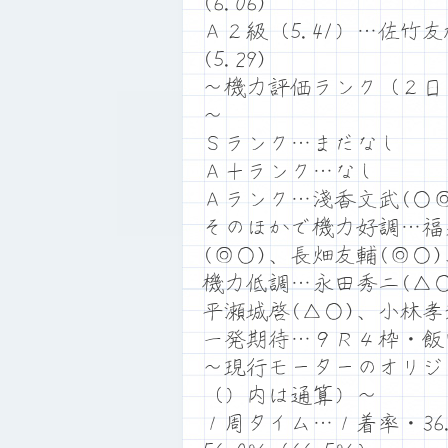
(6.06)
Ａ２級（5.41）…佐竹友樹
(5.29)
～機力評価ランク（２日
～
Ｓランク…まだなし
Ａ＋ランク…なし
Ａランク…淺香文武(○◎
そのほかで機力好調…福
(◎○)、長畑友輔(◎○
機力低調…永田秀二(△○
平瀬城啓(△○)、小林孝
一発期待…９Ｒ４枠・飯
～現行モーターのオリジ
（）内は通算）～
１周タイム…１着率・36.