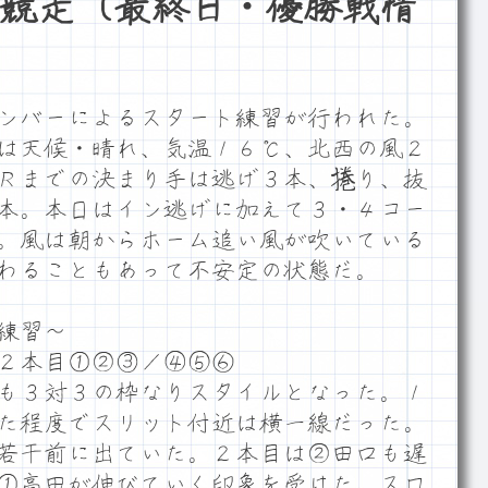
競走（最終日・優勝戦情
ンバーによるスタート練習が行われた。
は天候・晴れ、気温１６℃、北西の風２
Ｒまでの決まり手は逃げ３本、捲り、抜
本。本日はイン逃げに加えて３・４コー
。風は朝からホーム追い風が吹いている
わることもあって不安定の状態だ。
練習～
２本目①②③／④⑤⑥
も３対３の枠なりスタイルとなった。１
た程度でスリット付近は横一線だった。
若干前に出ていた。２本目は②田口も遅
①高田が伸びていく印象を受けた。スロ