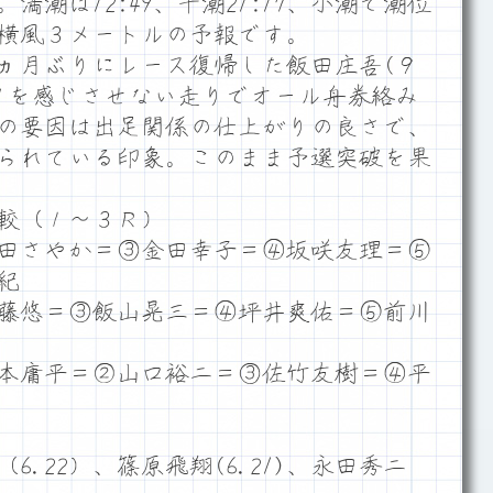
潮は12:49、干潮21:17、小潮で潮位
左横風３メートルの予報です。
ヵ月ぶりにレース復帰した飯田庄吾(９
クを感じさせない走りでオール舟券絡み
の要因は出足関係の仕上がりの良さで、
られている印象。このまま予選突破を果
較（１～３Ｒ）
田さやか＝③金田幸子＝④坂咲友理＝⑤
紀
藤悠＝③飯山晃三＝④坪井爽佑＝⑤前川
本庸平＝②山口裕二＝③佐竹友樹＝④平
（6.22）、篠原飛翔(6.21)、永田秀二