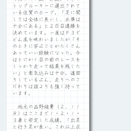
トップルーキーに選出されて
いる佐賀のホープ。「足に関
しては全体に良いし、水準は
十分にある」と２日目連勝を
決めています。一度はＦ３で
どん底を味わいましたが「そ
のときに学ぶことがたくさん
あっていい経験になった。今
はとにかく目の前のレースを
しっかり走って結果を残した
い」と意気込みは十分。遠回
りしているぶん、走りへのこ
だわりは誰よりも強く持って
います。
地元の西野雄貴（２、１１
Ｒ）はここまで１・２・１・
３着と安定した成績。「出足
と行き足が良い。これ以上求