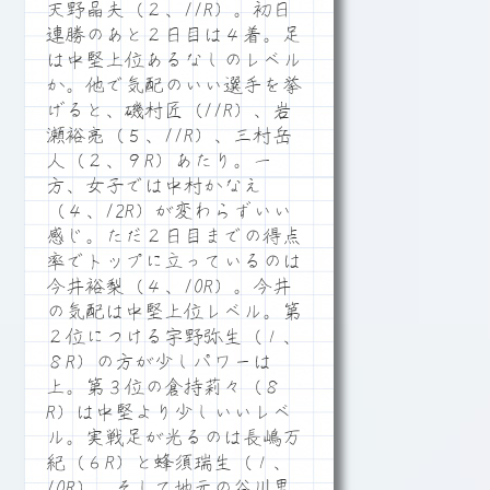
天野晶夫（２、11R）。初日
連勝のあと２日目は４着。足
は中堅上位あるなしのレベル
か。他で気配のいい選手を挙
げると、磯村匠（11R）、岩
瀬裕亮（５、11R）、三村岳
人（２、９R）あたり。一
方、女子では中村かなえ
（４、12R）が変わらずいい
感じ。ただ２日目までの得点
率でトップに立っているのは
今井裕梨（４、10R）。今井
の気配は中堅上位レベル。第
２位につける宇野弥生（１、
８R）の方が少しパワーは
上。第３位の倉持莉々（８
R）は中堅より少しいいレベ
ル。実戦足が光るのは長嶋万
紀（６R）と蜂須瑞生（１、
10R）。そして地元の谷川里