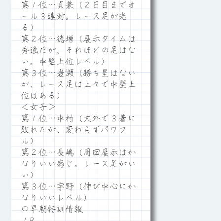
第１位…貞兼（２日目までオ
ール３連対。レース足が光
る）
第２位…徳増（展示タイムは
秀逸だが、それほどの足はな
い。中堅上位レベル）
第３位…岩瀬（勝ち星はない
が、レース足は上々で中堅上
位はある）
＜女子＞
第１位…中村（大外で３着に
敗れたが、変わらずパワフ
ル）
第２位…長嶋（周回展示はか
なりいい感じ。レース足がい
い）
第３位…宇野（伸び中心にか
なりいいレベル）
〇早朝特訓情報
１R