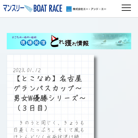
2023.01.12
【とこなめ】名古屋
グランパスカップ～
男女W優勝シリーズ～
（３日目）
きのうと同じく、きょうも
日差したっぷり。そして風も
ほとんどなく水面状況は絶