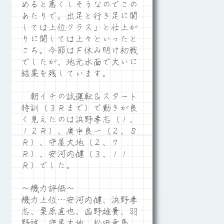
めると悪くしそうなのでこの
あたりで。出足と行き足に関
しては上位クラス」と仕上が
りに関しては上々といったと
ころ。今節はＦ休み明け初戦
でしたが、地元水面で大いに
結果を残しています。
朝イチの試運転＆スタート
特訓（３Ｒまで）で動きが良
く見えたのは浜野孝志（１、
１２Ｒ）、廣中良一（２、８
Ｒ）、守屋大地（２、７
Ｒ）、安河内健（３、１１
Ｒ）でした。
～機力評価～
機力上位…安河内健、浜野孝
志、栗原直也、西野雄貴、羽
野諒、守屋大地、松田竜馬、