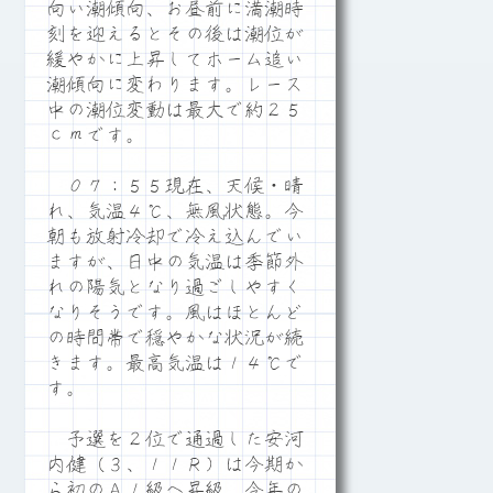
向い潮傾向、お昼前に満潮時
刻を迎えるとその後は潮位が
緩やかに上昇してホーム追い
潮傾向に変わります。レース
中の潮位変動は最大で約２５
ｃｍです。
０７：５５現在、天候・晴
れ、気温４℃、無風状態。今
朝も放射冷却で冷え込んでい
ますが、日中の気温は季節外
れの陽気となり過ごしやすく
なりそうです。風はほとんど
の時間帯で穏やかな状況が続
きます。最高気温は１４℃で
す。
予選を２位で通過した安河
内健（３、１１Ｒ）は今期か
ら初のＡ１級へ昇級、今年の