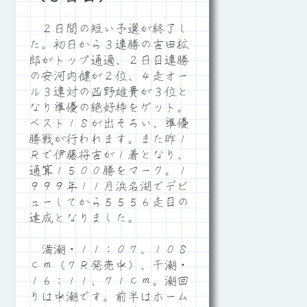
２日間の短い予選が終了し
た。初日から３連勝の吉田拡
郎がトップ通過、２日目連勝
の安河内健が２位、４走オー
ル３連対の西野雄貴が３位と
なり準優の絶好枠をゲット。
ベスト１８が出そろい、準優
勝戦が行われます。また昨１
Ｒで伊藤将吉が１着となり、
通算１５００勝をマーク。１
９９９年１１月浜名湖でデビ
ューしてから５５５６走目の
達成となりました。
満潮・１１：０７、１０８
ｃｍ（７Ｒ発売中）、干潮・
１６：１１、７１ｃｍ。潮回
りは中潮です。前半はホーム