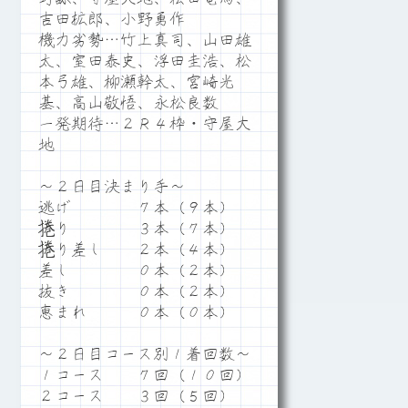
吉田拡郎、小野勇作
機力劣勢…竹上真司、山田雄
太、室田泰史、浮田圭浩、松
本弓雄、柳瀬幹太、宮崎光
基、高山敬悟、永松良数
一発期待…２Ｒ４枠・守屋大
地
～２日目決まり手～
逃げ ７本（９本）
捲り ３本（７本）
捲り差し ２本（４本）
差し ０本（２本）
抜き ０本（２本）
恵まれ ０本（０本）
～２日目コース別１着回数～
１コース ７回（１０回）
２コース ３回（５回）