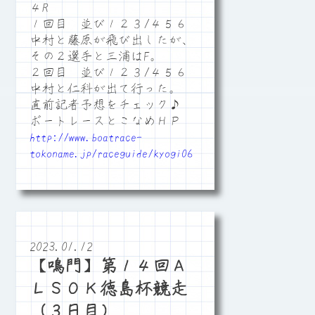
４R
１回目 並び１２３/４５６
中村と藤原が飛び出したが、
その２選手と三浦はF。
２回目 並び１２３/４５６
中村と仁科が出て行った。
直前記者予想をチェック♪
ボートレースとこなめＨＰ
http://www.boatrace-
tokoname.jp/raceguide/kyogi06
2023.01.12
【鳴門】第１４回Ａ
ＬＳＯＫ徳島杯競走
（３日目）