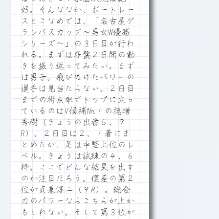
好。そんななか、ボートレー
スとこなめでは、「名古屋グ
ランパスカップ～男女W優勝
シリーズ～」の３日目が行わ
れる。まずは序盤２日間の動
きを振り返ってみたい。まず
は男子。飛びぬけたパワーの
選手は見当たらない。２日目
までの得点率でトップに立っ
ているのはV候補№１の徳増
秀樹（きょうの出番５、９
R）。２日目は２、１着にま
とめたが、足は中堅上位のレ
ベル。きょうは試練の４、６
枠。ここでどんな結果を出す
のか注目だろう。僅差の第２
位が貞兼淳二（９R）。総合
力のパワーならこちらが上か
もしれない。そして第３位が