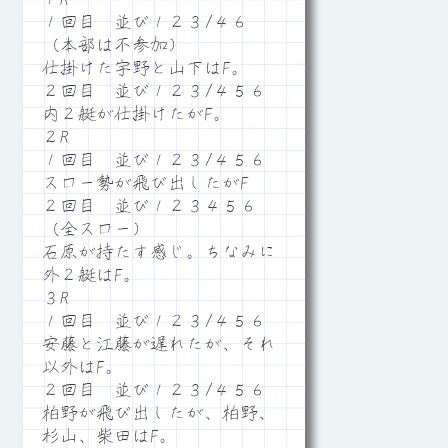
１回目 並び１２３/４６
（本部は不参加）
仕掛けた宇野と山下はF。
２回目 並び１２３/４５６
内２艇が仕掛けたがF。
２R
１回目 並び１２３/４５６
スロー勢が飛び出したがF
２回目 並び１２３４５６
（全スロー）
石原が持たす感じ。ちなみに
外２艇はF。
３R
１回目 並び１２３/４５６
安藤と江藤が遅れたが、それ
以外はF。
２回目 並び１２３/４５６
柏野が飛び出したが、柏野、
杉山、柴田はF。