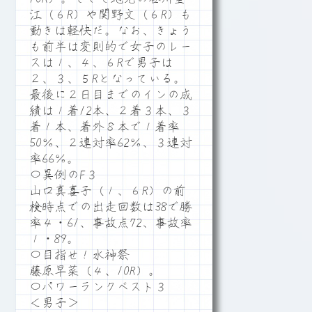
江（６R）や関野文（６R）も
動きは軽快だ。なお、きょう
も前半は変則的で女子のレー
スは１、４、６Rで男子は
２、３、５Rとなっている。
最後に２日目までのインの成
績は１着12本、２着３本、３
着１本、着外８本で１着率
50％、２連対率62％、３連対
率66％。
〇異例のF３
山口真喜子（１、６R）の前
検時点での出走回数は38で勝
率４・61、事故点72、事故率
１・89。
〇目指せ！水神祭
藤原早菜（４、10R）。
〇パワーランクベスト３
＜男子＞