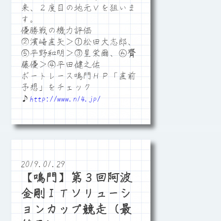
来、２度目の地元Ｖを狙いま
す。
優勝戦の機力評価
②濱崎直矢＞①松田大志郎、
⑤平野和明＞③星栄爾、⑥齊
藤優＞④平田健之佑
ボートレース鳴門ＨＰ「直前
予想」をチェック
♪
http://www.n14.jp/
2019.01.29
【鳴門】第３回阿波
金剛ＩＴソリューシ
ョンカップ競走（最