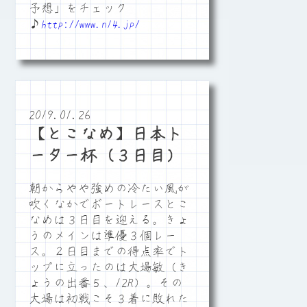
予想」をチェック
♪
http://www.n14.jp/
2019.01.26
【とこなめ】日本ト
ーター杯（３日目）
朝からやや強めの冷たい風が
吹くなかでボートレースとこ
なめは３日目を迎える。きょ
うのメインは準優３個レー
ス。２日目までの得点率でト
ップに立ったのは大場敏（き
ょうの出番５、12R）。その
大場は初戦こそ３着に敗れた