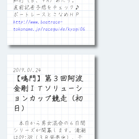
知行（５、９R）あたり。
直前記者予想をチェック♪
ボートレースとこなめＨＰ
http://www.boatrace-
tokoname.jp/raceguide/kyogi06
2019.01.24
【鳴門】第３回阿波
金剛ＩＴソリューシ
ョンカップ競走（初
日）
本日から男女混合の６日間
シリーズが開幕します。満潮
は09:38（３Ｒ発売中）、干