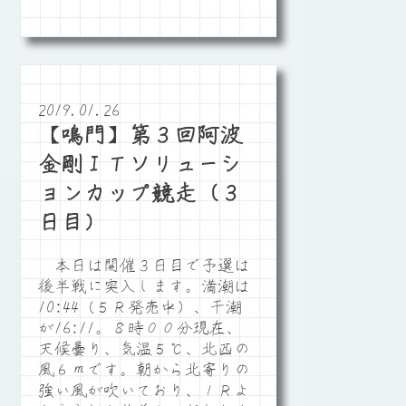
2019.01.26
【鳴門】第３回阿波
金剛ＩＴソリューシ
ョンカップ競走（３
日目）
本日は開催３日目で予選は
後半戦に突入します。満潮は
10:44（５Ｒ発売中）、干潮
が16:11。８時００分現在、
天候曇り、気温５℃、北西の
風６ｍです。朝から北寄りの
強い風が吹いており、１Ｒよ