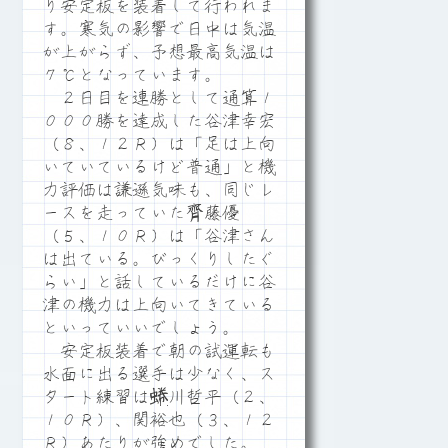
り安定板を装着して行われま
す。寒気の影響で日中は気温
が上がらず、予想最高気温は
７℃となっています。
２日目を連勝として通算１
０００勝を達成した谷津幸宏
（８、１２Ｒ）は「足は上向
いていているけど普通」と機
力評価は謙遜気味も、同じレ
ースを走っていた齊藤優
（５、１０Ｒ）は「谷津さん
は出ている。びっくりしたぐ
らい」と話しているだけに谷
津の機力は上向いてきている
といっていいでしょう。
安定板装着で朝の試運転も
水面に出る選手は少なく、ス
タート練習は蜷川哲平（２、
１０Ｒ）、関裕也（３、１２
Ｒ）あたりが強めでした。