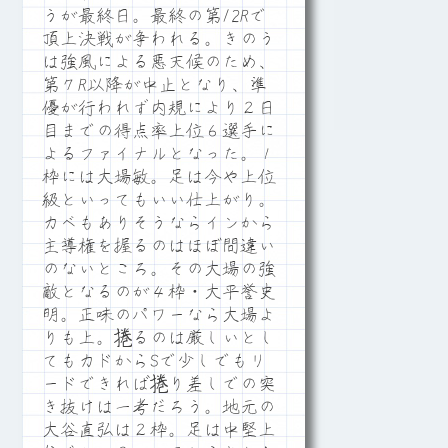
うが最終日。最終の第12Rで
頂上決戦が争われる。きのう
は強風による悪天候のため、
第７R以降が中止となり、準
優が行われず内規により２日
目までの得点率上位６選手に
よるファイナルとなった。１
枠には大場敏。足は今や上位
級といってもいい仕上がり。
カベもありそうならインから
主導権を握るのはほぼ間違い
のないところ。その大場の強
敵となるのが４枠・大平誉史
明。正味のパワーなら大場よ
りも上。捲るのは厳しいとし
てもカドからSで少しでもリ
ードできれば捲り差しでの突
き抜けは一考だろう。地元の
大谷直弘は２枠。足は中堅上