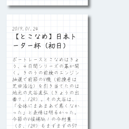
2019.01.24
【とこなめ】日本ト
ーター杯（初日）
ボートレースとこなめはきょ
う、４日間シリーズの幕が開
く。きのうの前検のエンジン
抽選で前節のV機（前操者は
芝田浩治）を引き当てたのは
地元の大谷直弘（きょうの出
番７、12R）。その大谷は、
「全体にまあまあで悪くなか
った」と表情は明るかった。
今節のV候補№１の今村豊
（８、12R）もまずまずの57