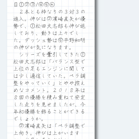
目①②③/④⑤⑥
２本とも枠なりの３対３の
進入。伸びは②濱崎直矢が優
勢で、①松田大志郎も伸び返
しており、動きは上々でし
た。ダッシュ勢は⑤平野和明
の伸びが気になります。
シリーズを牽引してきた①
松田大志郎は「バランス型で
上位の足もエンジンに関して
は少し過信していた。ペラ調
整をやっていく」とやや控え
めなコメント。２０１８年は
８回の優勝を積み重ねて安定
した走りを見せましたが、今
年初優勝を飾ることができる
でしょうか。
②濱崎直矢は「ペラ調整で
上向き。伸びは上がいます