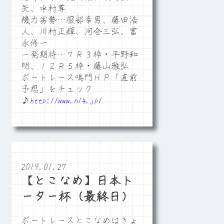
矢、中村尊
機力劣勢…服部幸男、藤田浩
人、川村正輝、河合三弘、富
永修一
一発期待…７Ｒ３枠・平野和
明、１２Ｒ５枠・藤山雅弘
ボートレース鳴門ＨＰ「直前
予想」をチェック
♪
http://www.n14.jp/
2019.01.27
【とこなめ】日本ト
ーター杯（最終日）
ボートレースとこなめはきょ