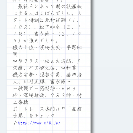
最終日とあって朝の試運転
に出る人はまばらでした。ス
タート特訓は北村征嗣（１、
１０Ｒ）、松下知幸（２、１
１Ｒ）、富永修一（３、１０
Ｒ）が強めでした。
機力上位…濱崎直矢、平野和
明
中堅クラス…松田大志郎、星
栄爾、平田健之佑、中村尊
機力劣勢…服部幸男、藤田浩
人、川村正輝、富永修一
一般戦で一発期待…６Ｒ３
枠・澤崎雄哉、９Ｒ３枠・村
上奈穂
ボートレース鳴門ＨＰ「直前
予想」をチェック
♪
http://www.n14.jp/