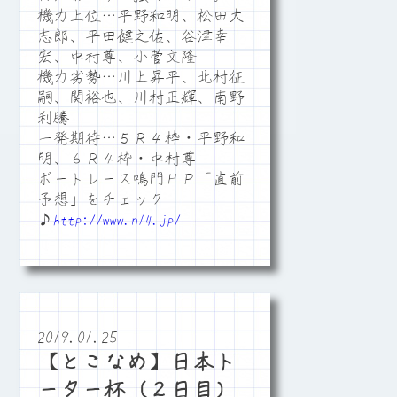
機力上位…平野和明、松田大
志郎、平田健之佑、谷津幸
宏、中村尊、小菅文隆
機力劣勢…川上昇平、北村征
嗣、関裕也、川村正輝、南野
利騰
一発期待…５Ｒ４枠・平野和
明、６Ｒ４枠・中村尊
ボートレース鳴門ＨＰ「直前
予想」をチェック
♪
http://www.n14.jp/
2019.01.25
【とこなめ】日本ト
ーター杯（２日目）