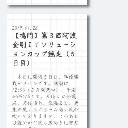
2019.01.28
【鳴門】第３回阿波
金剛ＩＴソリューシ
ョンカップ競走（５
日目）
本日は開催５日目、準優勝
戦がメインです。満潮は
12:06（８Ｒ発売中）、干潮
が05:15です。８時００分現
在、天候晴れ、気温２℃、南
東の風１ｍでホーム向い風が
吹いておりますが、このあと
は緩やかな風も風向きは安定