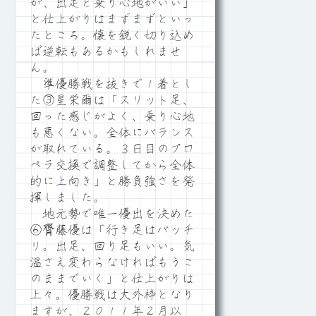
が、出足と乗り心地がいい」
と仕上がりはまずまずといっ
たところ。懐を鋭く切り込め
ば逆転もあるかもしれませ
ん。
準優勝戦を抜きで１着とし
た③星栄爾は「スリット足、
回った感じがよく、乗り心地
も悪くない。全体にバランス
が取れている。３日目のプロ
ペラ交換で調整してから全体
的に上向き」と勝負強さを発
揮しました。
地元勢で唯一優出を決めた
⑥齊藤優は「行き足はバッチ
リ。出足、回り足もいい。気
温さえ変わらなければもうこ
のままでいく」と仕上がりは
上々。優勝戦は大外枠となり
ますが、２０１１年２月以