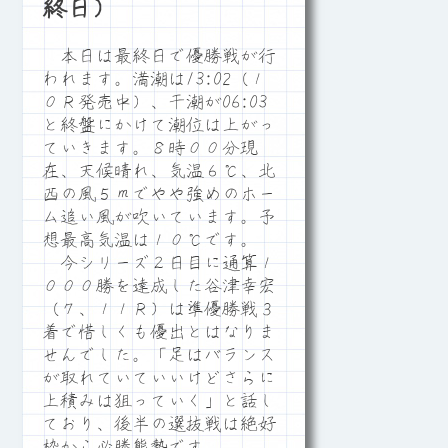
終日）
本日は最終日で優勝戦が行
われます。満潮は13:02（１
０Ｒ発売中）、干潮が06:03
と終盤にかけて潮位は上がっ
ていきます。８時００分現
在、天候晴れ、気温６℃、北
西の風５ｍでやや強めのホー
ム追い風が吹いています。予
想最高気温は１０℃です。
今シリーズ２日目に通算１
０００勝を達成した谷津幸宏
（７、１１Ｒ）は準優勝戦３
着で惜しくも優出とはなりま
せんでした。「足はバランス
が取れていていいけどさらに
上積みは狙っていく」と話し
ており、後半の選抜戦は絶好
枠から必勝態勢です。