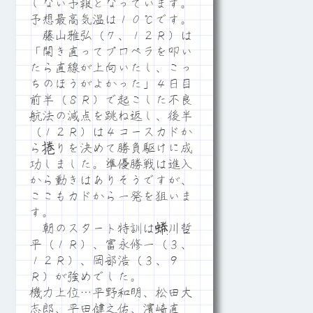
しない予報となっています。
予想最高気温は１０℃です。
藤山雅弘（７、１２Ｒ）は
「開き直ってプロペラを叩い
たら直線が上向いたし、こっ
ちのほうがよかった」４日目
前半（８Ｒ）で起こした不良
航法の減点を跳ね返し、後半
（１２Ｒ）は４コースカドか
ら捲りを決めて勝負駆けに成
功しました。準優勝戦は進入
から動きはありそうですが、
ここもカドから一発を狙いま
す。
朝のスタート特訓は蜷川哲
平（１Ｒ）、富永修一（３、
１２Ｒ）、岡部浩（３、９
Ｒ）が強めでした。
機力上位…平野和明、松田大
志郎、平田健之佑、濱崎直