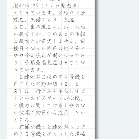
潮が14:46（１２Ｒ発売中）
となっています。８時００分
現在、天候くもり、気温
６℃、東の風２ｍ。ホーム向
い風ですが、このあとの予報
は風向きが安定しません。前
検日となった昨日に比べると
やや冷え込んだ朝となってお
り、予想最高気温は９℃とな
っています。
２連対率２位の７０号機を
手にした平野和明（２、６
Ｒ）は「行き足を中心にすご
くいいのでスタートが心配」
と機力に関しては申し分のな
い状況で初日から注目したい
ところ。
前節Ｖ機で２連対率トップ
の１５号機をゲットした澤崎