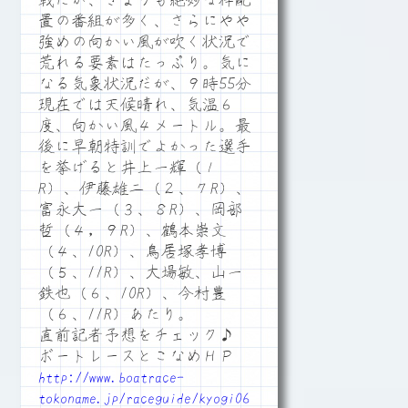
戦だが、きょうも絶妙な枠配
置の番組が多く、さらにやや
強めの向かい風が吹く状況で
荒れる要素はたっぷり。気に
なる気象状況だが、９時55分
現在では天候晴れ、気温６
度、向かい風４メートル。最
後に早朝特訓でよかった選手
を挙げると井上一輝（１
R）、伊藤雄二（２、７R）、
富永大一（３、８R）、岡部
哲（４，９R）、鶴本崇文
（４、10R）、鳥居塚孝博
（５、11R）、大場敏、山一
鉄也（６、10R）、今村豊
（６、11R）あたり。
直前記者予想をチェック♪
ボートレースとこなめＨＰ
http://www.boatrace-
tokoname.jp/raceguide/kyogi06