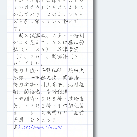
上がり次第では節イチにもっ
ていけそう」と手ごたえをつ
かんでおり、このままシリー
ズを引っ張っていく勢いで
す。
朝の試運転、スタート特訓
がよく見えていたのは藤山雅
弘（１、８Ｒ）、谷津幸宏
（２、７Ｒ）、岡部浩（３
Ｒ）でした。
機力上位…平野和明、松田大
志郎、平田健之佑、岡部浩
機力劣勢…川上昇平、北村征
嗣、関裕也、南野利騰
一発期待…８Ｒ５枠・濱崎直
矢、１２Ｒ３枠・平田健之佑
ボートレース鳴門ＨＰ「直前
予想」をチェック
♪
http://www.n14.jp/