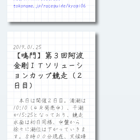
tokoname.jp/raceguide/kyogi06
2019.01.25
【鳴門】第３回阿波
金剛ＩＴソリューシ
ョンカップ競走（２
日目）
本日は開催２日目。満潮は
10:10（４Ｒ発売中）、干潮
が15:25となっており、競走
水面は初日同様、中盤から
徐々に潮位は下がっていきま
す。８時００分現在、天候晴