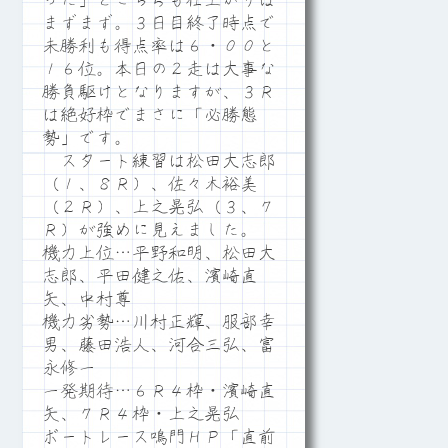
った」とこちらも仕上がりは
まずまず。３日目終了時点で
未勝利も得点率は６・００と
１６位。本日の２走は大事な
勝負駆けとなりますが、３Ｒ
は絶好枠でまさに「必勝態
勢」です。
スタート練習は松田大志郎
（１、８Ｒ）、佐々木裕美
（２Ｒ）、上之晃弘（３、７
Ｒ）が強めに見えました。
機力上位…平野和明、松田大
志郎、平田健之佑、濱崎直
矢、中村尊
機力劣勢…川村正輝、服部幸
男、藤田浩人、河合三弘、富
永修一
一発期待…６Ｒ４枠・濱崎直
矢、７Ｒ４枠・上之晃弘
ボートレース鳴門ＨＰ「直前