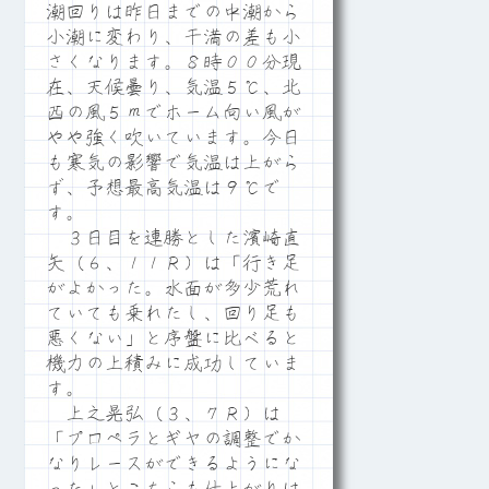
潮回りは昨日までの中潮から
小潮に変わり、干満の差も小
さくなります。８時００分現
在、天候曇り、気温５℃、北
西の風５ｍでホーム向い風が
やや強く吹いています。今日
も寒気の影響で気温は上がら
ず、予想最高気温は９℃で
す。
３日目を連勝とした濱崎直
矢（６、１１Ｒ）は「行き足
がよかった。水面が多少荒れ
ていても乗れたし、回り足も
悪くない」と序盤に比べると
機力の上積みに成功していま
す。
上之晃弘（３、７Ｒ）は
「プロペラとギヤの調整でか
なりレースができるようにな