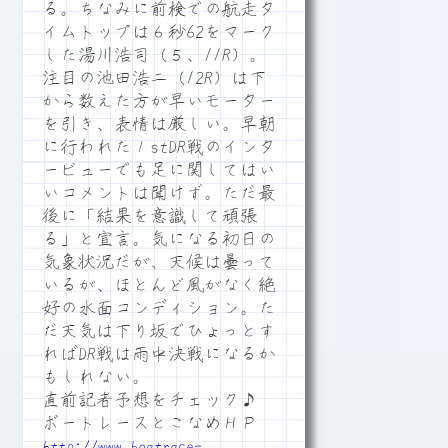
る。ちなみに前検での航走タ
イムトップは６秒62をマーク
した湯川浩司（５、11R）。
注目の池田浩二（12R）は下
から数えた方が早いモーター
を引き、表情は厳しい。早朝
に行われた１stDR戦のインタ
ービューでも足に関してはい
いコメントは聞けず。ただ最
後に「結果を意識して頑張
る」と宣言。気になる初日の
気象状況だが、天候は曇って
いるが、ほとんど風がなく絶
好の水面コンディション。た
だ天気は下り坂でひょっとす
ればDR戦は雨中決戦になるか
もしれない。
直前記者予想をチェック♪
ボートレースとこなめＨＰ
http://www.boatrace-