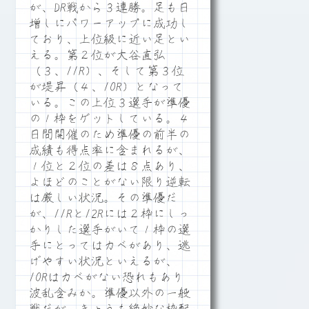
が、DR戦から３連勝。足も日
増しにパワーアップに成功し
ており、上位級に近い足とい
える。第２位が大谷直弘
（３、11R）、そして第３位
が堤昇（４、10R）となって
いる。この上位３選手が準優
の１枠をゲットしている。４
日間開催のため準優の前半の
成績も得点率に含まれるが、
１位と２位の差は８点あり、
よほどのことがない限り逆転
は厳しい状況。その準優だ
が、11Rと12Rには２枠にしっ
かりした選手がいて１枠の選
手にとってはカベがあり、逃
げやすい状況といえるが、
10Rはカベがない恐れもあり
波乱含みか。準優以外の一般