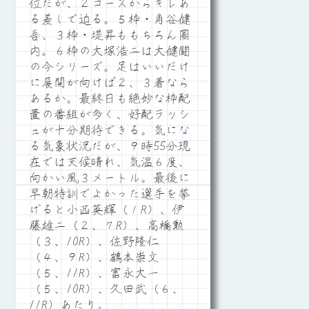
位だが、２コースからキレあ
る差しで迫る。５枠・角谷健
吾、３枠・堤昇ももちろん圏
内。６枠の大塚浩二は大健闘
の今シリーズ。足はいいだけ
に展開が向けば２、３着なら
あるか。最終日も絶妙な枠配
置の番組が多く、好配ラッシ
ュが十分期待できる。気にな
る気象状況だが、９時55分現
在では天候晴れ、気温６度、
向かい風３メートル。最後に
早朝特訓でよかった選手を挙
げると小西英輝（１R）、伊
藤雄二（２、７R）、高橋勲
（３、10R）、佐野隆仁
（４、９R）、鶴本崇文
（５、11R）、富永大一
（５、10R）、久田武（６、
11R）あたり。