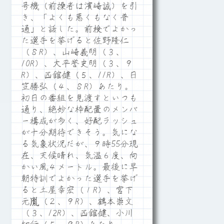
号機（前操者は濱崎誠）を引
き、「よくも悪くもなく普
通」と話した。前検でよかっ
た選手を挙げると佐野隆仁
（８R）、山崎義明（３、
10R）、大平誉史明（３、９
R）、西舘健（５、11R）、日
笠勝弘（４、８R）あたり。
初日の番組を見渡すといつも
通り、絶妙な枠配置のメンバ
ー構成が多く、好配ラッシュ
が十分期待できそう。気にな
る気象状況だが、９時55分現
在、天候晴れ、気温６度、向
かい風４メートル。最後に早
朝特訓でよかった選手を挙げ
ると土屋幸宏（１R）、宮下
元胤（２、９R）、鶴本崇文
（３、12R）、西舘健、小川