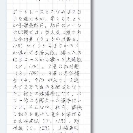
ボートレースとこなめは２日
目を迎えるが、早くもきょう
が予選最終日。初日のメイン
のDR戦では１番人気に推され
た今村豊（きょうの出番６、
11R）がインからまさかのド
か遅れで５着大敗。勝ったの
は３コースから捲った大場敏
（８、12R）。２着に西村勝
（３、10R）、３着に角谷健
吾（４、９R）が入り、３連
単で２万円台の高配当となっ
た。初日の連勝者はなく、パ
ワー的にも際立った選手はい
ない。そんな中、初日、軽快
な動きを見せた選手を挙げる
と大谷直弘（７、11R）、野
村誠（６、12R）、山崎義明