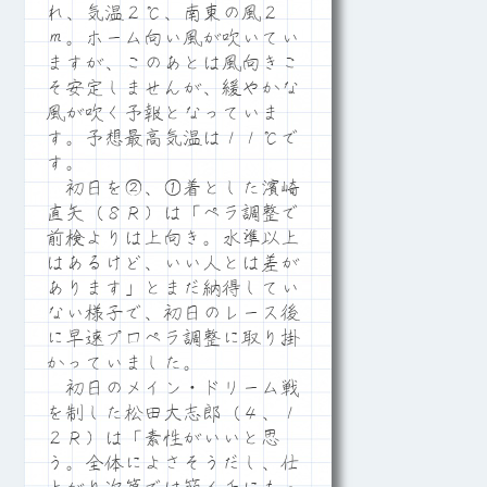
れ、気温２℃、南東の風２
ｍ。ホーム向い風が吹いてい
ますが、このあとは風向きこ
そ安定しませんが、緩やかな
風が吹く予報となっていま
す。予想最高気温は１１℃で
す。
初日を②、①着とした濱崎
直矢（８Ｒ）は「ペラ調整で
前検よりは上向き。水準以上
はあるけど、いい人とは差が
あります」とまだ納得してい
ない様子で、初日のレース後
に早速プロペラ調整に取り掛
かっていました。
初日のメイン・ドリーム戦
を制した松田大志郎（４、１
２Ｒ）は「素性がいいと思
う。全体によさそうだし、仕