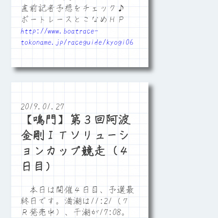
直前記者予想をチェック♪
ボートレースとこなめＨＰ
http://www.boatrace-
tokoname.jp/raceguide/kyogi06
2019.01.27
【鳴門】第３回阿波
金剛ＩＴソリューシ
ョンカップ競走（４
日目）
本日は開催４日目、予選最
終日です。満潮は11:21（７
Ｒ発売中）、干潮が17:08。