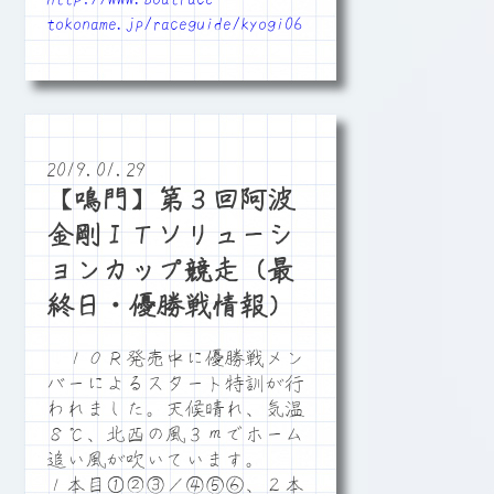
tokoname.jp/raceguide/kyogi06
2019.01.29
【鳴門】第３回阿波
金剛ＩＴソリューシ
ョンカップ競走（最
終日・優勝戦情報）
１０Ｒ発売中に優勝戦メン
バーによるスタート特訓が行
われました。天候晴れ、気温
８℃、北西の風３ｍでホーム
追い風が吹いています。
１本目①②③／④⑤⑥、２本