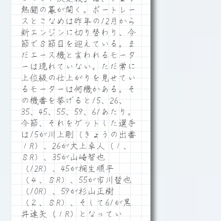
熱闘の幕が開く。ボートレー
スとこなめは昨年の12月から
新エンジンに切り替わり、今
節で８節目を迎えている。ま
だエース機と言われるモータ
ーは現れていない。ただ常に
上位級の仕上がりを見せてい
るモーターは何機かある。そ
の機番を挙げると15、26、
35、45、55、59、61あたり。
今節、それをゲットした選手
は15が川上剛（きょうの出番
１R）、26が大上卓人（１、
８R）、35が山崎智也
（12R）、45が桐生順平
（４、８R）、55が市川哲也
（10R）、59が杉山正樹
（２、８R）、そして61が黒
井達矢（１R）となってい