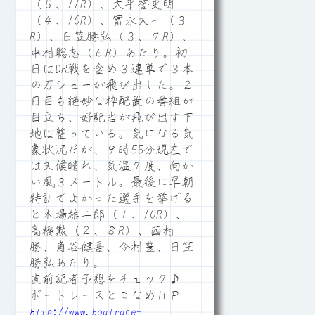
（５、11R）、大平誉史明
（４、10R）、富永大一（３
R）、日笠勝弘（３、７R）、
中村聡志（６R）あたり。初
日はDR戦を含め３連単で３本
の万シューが飛び出した。２
日目も絶妙な枠配置の番組が
目立ち、好配当が飛び出す下
地は整っている。気になる気
象状況だが、９時55分現在で
は天候晴れ、気温７度、向か
い風３メートル。最後に早朝
特訓でよかった選手を挙げる
と木場雄二郎（１、10R）、
高橋勲（２、８R）、西村
勝、角谷健吾、今村豊、日笠
勝弘あたり。
直前記者予想をチェック♪
ボートレースとこなめＨＰ
http://www.boatrace-