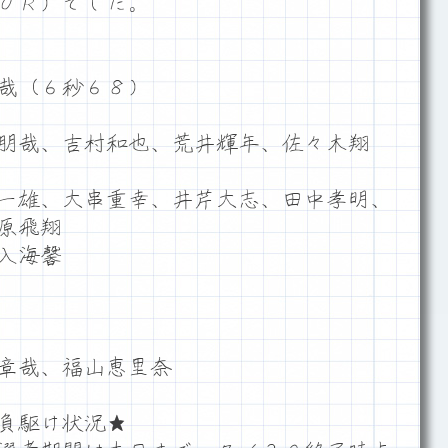
０Ｒ）でした。
哉（６秒６８）
朋哉、吉村和也、荒井輝年、佐々木翔
一雄、大串重幸、井芹大志、田中孝明、
原飛翔
入海馨
章哉、福山恵里奈
負駆け状況★