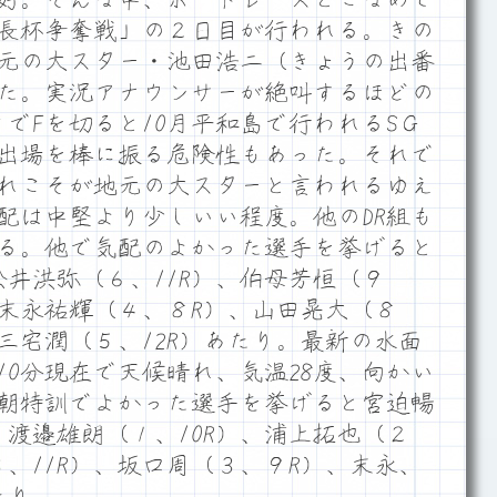
会長杯争奪戦」の２日目が行われる。きの
地元の大スター・池田浩二（きょうの出番
びれた。実況アナウンサーが絶叫するほどの
こでFを切ると10月平和島で行われるSＧ
出場を棒に振る危険性もあった。それで
れこそが地元の大スターと言われるゆえ
配は中堅より少しいい程度。他のDR組も
る。他で気配のよかった選手を挙げると
松井洪弥（６、11R）、伯母芳恒（９
、末永祐輝（４、８R）、山田晃大（８
三宅潤（５、12R）あたり。最新の水面
10分現在で天候晴れ、気温28度、向かい
朝特訓でよかった選手を挙げると宮迫暢
、渡邉雄朗（１、10R）、浦上拓也（２
、11R）、坂口周（３、９R）、末永、
たり。