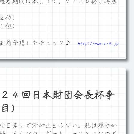
選考期間は本日まで。７／３０終了時点
２位）
３位）
「直前予想」をチェック♪
http://www.n14.jp
２４回日本財団会長杯争
目）
な日差しで汗が止まらない。風は穏やか
好。そんな中、ボートレースとこなめで