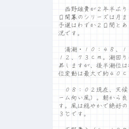
西野雄貴が２年半ぶり
日開幕のシリーズは月ま
予選はわずか２日間とあ
況です。
満潮・１０：４８、１
１２、７３ｃｍ。潮回り
昇しますが、後半潮位は
位変動は最大で約４０ｃ
０８：０２現在、天候
ーム向い風）。朝から良
す。風は穏やかで絶好の
３℃です。