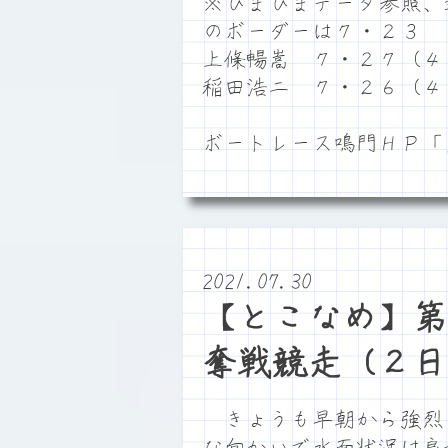
※ひまひまデータ参照、
のボーダーは７・２３
上條暢嵩 ７・２７（４
稲田浩二 ７・２６（４
ボートレース鳴門ＨＰ
2021.07.30
【とこなめ】第
奪戦競走（２日
きょうも早朝から強烈
な向かいで水面状況は良