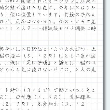
）の昨年開催されたオーシャンＣ以来の
地実績で抜けた存在で、今年はＳＧクラ
も上位に位置しています。前検の手応え
けど、反応はなかった。今のところ大差
いく」とスタート特訓後もペラ調整に時
権争いは本日締切といよいよ大詰め。上
稲田浩二（５、１２Ｒ）はともに気が抜
。上條は「足は普通」と話せば、稲田は
どちらも気は抜けないだけに、２人の走
ート特訓（３Ｒまで）で動きが良く見え
Ｒ）、田村慶（１、７Ｒ）、荒井輝年
（２、７Ｒ）、高倉和士（３、１２