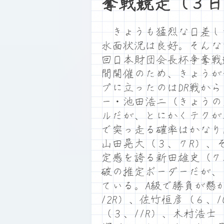
奪戦競走（３日
きょうも猛烈な日差し
水面状況は良好。そんな
回日本財団会長杯争奪戦
間開催のため、きょうが
プに立ったのはDR戦か
ー・池田浩二（きょうの
ルだが、とにかくテクが
で突っ走る確率はかなり
山田晃大（３、７R）、
定感を誇る新田雄史（７
破の推定ボーダーだが、
ている。A級で勝負が懸
12R）、佐竹恒彦（６、
（３、11R）、木村浩士