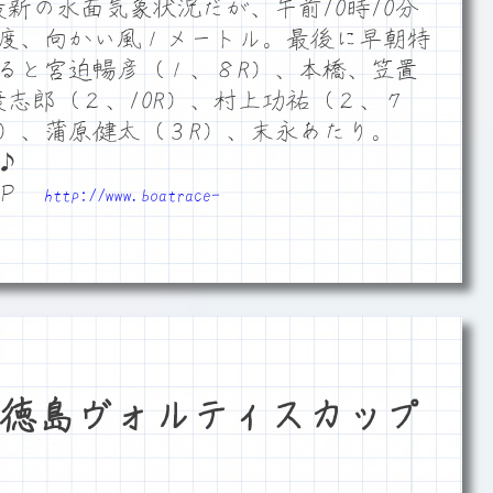
最新の水面気象状況だが、午前10時10分
8度、向かい風１メートル。最後に早朝特
ると宮迫暢彦（１、８R）、本橋、笠置
康志郎（２、10R）、村上功祐（２、７
R）、蒲原健太（３R）、末永あたり。
♪
ＨＰ
http://www.boatrace-
徳島ヴォルティスカップ