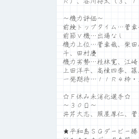
Ｒ）、谷川将太（３、１
～機力評価～
前検トップタイム…菅章
前節Ｖ機…出場なし
機力上位…菅章哉、柴田
斗、田村慶
機力劣勢…桂林寛、江崎
上田洋平、高憧四季、篠
一発期待…１１Ｒ４枠・
☆Ｆ休み未消化選手☆
～３０日～
井芹大志、照屋厚仁、菅
★平和島ＳＧダービー勝