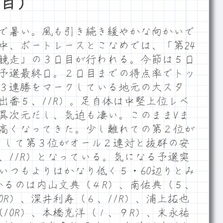
目）
で暑い。風も引き続き緩やかな向かいで
中、ボートレースとこなめでは、「第24
競走」の３日目が行われる。今節は５日
予選最終日。２日目までの得点率でトッ
ら３連勝をマークしている地元の大スタ
出番５、11R）。足自体は中堅上位レベ
異次元だし、気迫も凄い。このままVま
高くなってきた。少し離れての第２位が
そして第３位がオール２連対と抜群の安
、11R）となっている。気になる予選突
いつもよりはかなり低く５・60辺りとみ
かるのは内山文典（４R）、南佑典（５、
10R）、深井利寿（６、11R）、浦上拓也
（10R）、本橋克洋（１、９R）、末永祐