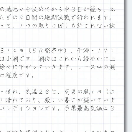
の地元Ｖを決めてから中３日が経ち、本
たぎの４日間の短期決戦で行われます。
って、１つの取りこぼしも許されない状
３１ｃｍ（５Ｒ発売中）、干潮・１７：
は小潮です。潮位はこれから緩やかに上
徐々に下がっていきます。レース中の潮
ｍ程度です。
・晴れ、気温２８℃、南東の風１ｍ（ホ
く晴れており、厳しい暑さが続いていま
コンディションです。予想最高気温は３