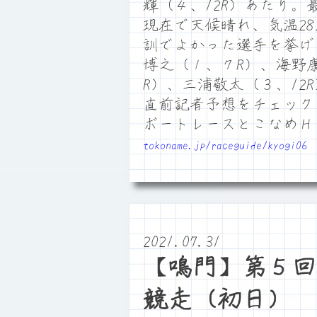
輝（４、12R）あたり。
現在で天候晴れ、気温2
訓でよかった選手を挙げ
博之（１、７R）、海野
R）、三浦敬太（３、12
直前記者予想をチェック
ボートレースとこなめ
tokoname.jp/raceguide/kyogi06
2021.07.31
【鳴門】第５回
競走（初日）