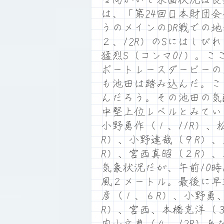
は、「第24回日本財団
うのメインのDR戦での
２、12R）のSにはし
猛烈S（コンマ01）。こ
ボートレースダービーの
も池田は踏み込んだ。こ
んだろう。その池田の気
中堅上位レベルとみてい
小野勇作（１、11R）、
R）、小野達哉（９R）
R）、宮西真昭（２R）、
気象状況だが、午前10時
風２メートル。最後に早
彦（１、６R）、小野勇
R）、宮西、本橋克洋（３
内山文典（４、12R）あ