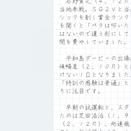
石野貴之（４、１２Ｒ
当地参戦。ＳＧ２Ｖと当
シックを制し賞金ランク
を聞くと「ペラは叩いた
はないので違う形にして
間を費やしていました。
平和島ダービーの出場
條暢嵩（２、１０Ｒ）と
けない１日となりました
「特訓の感触は普通」と
りに注目です。
早朝の試運転と、スタ
たのは芝田浩治（１、９
（２、１２Ｒ）、向達哉