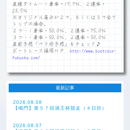
直線タイム…１着率・17.7％、２連率・
23.5％
※オリジナル展示が２つ、もしくは３つ全て
トップの場合。
２つ…１着率・50.0％、２連率・75.0％
３つ…１着率・50.0％、２連率・50.0％
直前予想「ペラ坊予想」をチェック♪
ボートレース福岡ＨＰ
http://www.boatrace-
fukuoka.com/
最新記事
2026.08.08
【鳴門】第５７回渦王杯競走（４日目）
2026.08.07