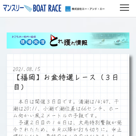
2021.08.15
【福岡】お盆特選レース（３日
目）
本日は開催３日目です。満潮は14:47、干
潮は20:11、小潮で潮位差は66センチ、ホー
ム向かい風２メートルの予報です。
予選２日目の１４日は、大雨特別警報が発
令されたため、４Ｒ以降が打ち切りに。中止