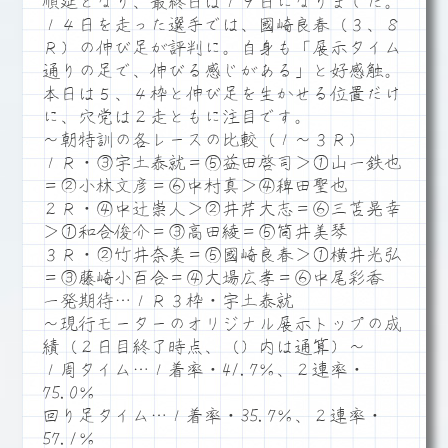
順延となり、最終日は１９日になりました。
１４日を走った選手では、國崎良春（３、８
Ｒ）の伸び足が評判に。自身も「展示タイム
通りの足で、伸びる感じがある」と好感触。
本日は５、４枠と伸び足を生かせる位置だけ
に、穴党は２走ともに注目です。
～朝特訓の各レースの比較（１～３Ｒ）
１Ｒ・③宇土泰就＝⑤益田啓司＞①山一鉄也
＝②小林文彦＝⑥中村真＞④稗田聖也
２Ｒ・④中辻崇人＞②井芹大志＝⑥三苫晃幸
＞①和合俊介＝③高田綾＝⑤筒井美琴
３Ｒ・②竹井奈美＝⑤國崎良春＞①横井光弘
＝③藤崎小百合＝④大場広孝＝⑥中尾彩香
一発期待…１Ｒ３枠・宇土泰就
～現行モーターのオリジナル展示トップの成
績（２日目終了時点、（）内は通算）～
１周タイム…１着率・41.7％、２連率・
75.0％
回り足タイム…１着率・35.7％、２連率・
57.1％