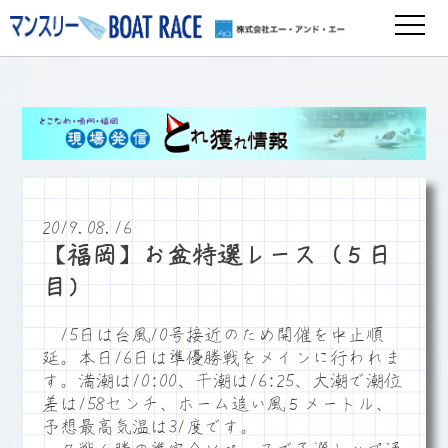
2019.08.16
【福岡】お盆特選レース（５日
目）
15日は台風10号接近のため開催を中止順
延。本日16日は準優勝戦をメインに行われま
す。満潮は10:00、干潮は16:25、大潮で潮位
差は158センチ、ホーム追い風５メートル、
予想最高気温は31度です。