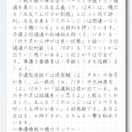
７戦６勝の準完全Ｖペースで予選トップ通
過を果たした瓜生正義（７、12Ｒ）は、機力
も「瓜生さんだけが別格」とピット内で評
判。瓜生自身も「このエンジンは間違いなく
エース機になる」と太鼓判を押しています。
予選２位通過の松崎祐太郎（３、11Ｒ）も
「行き足から伸びは良い状態」と話し、３位
通過の松村敏（６、10Ｒ）も「スリットから
出ていく感じがある」と仕上がりは万全で
す。準優３番勝負は１号艇トリオを信頼しま
しょう。
予選敗退組では堤啓輔（２、９Ｒ）の舟足
が良く、山一鉄也（４、11Ｒ）や大神康司
（２、10Ｒ）が「試運転は堤が出ている。あ
の子の足は結構良いと思うよ」と教えてくれ
ました。本人も「このエンジンはどうペラを
叩いても伸びが良い」と好感触です。本日２
走は５、４枠ですが、どちらも一撃を秘めて
います。
～準優勝戦の機力ランク～