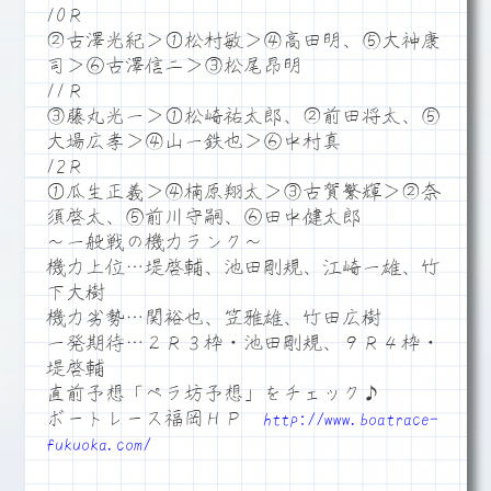
10Ｒ
②古澤光紀＞①松村敏＞④高田明、⑤大神康
司＞⑥古澤信二＞③松尾昂明
11Ｒ
③藤丸光一＞①松崎祐太郎、②前田将太、⑤
大場広孝＞④山一鉄也＞⑥中村真
12Ｒ
①瓜生正義＞④楠原翔太＞③古賀繁輝＞②奈
須啓太、⑤前川守嗣、⑥田中健太郎
～一般戦の機力ランク～
機力上位…堤啓輔、池田剛規、江崎一雄、竹
下大樹
機力劣勢…関裕也、笠雅雄、竹田広樹
一発期待…２Ｒ３枠・池田剛規、９Ｒ４枠・
堤啓輔
直前予想「ペラ坊予想」をチェック♪
ボートレース福岡ＨＰ
http://www.boatrace-
fukuoka.com/