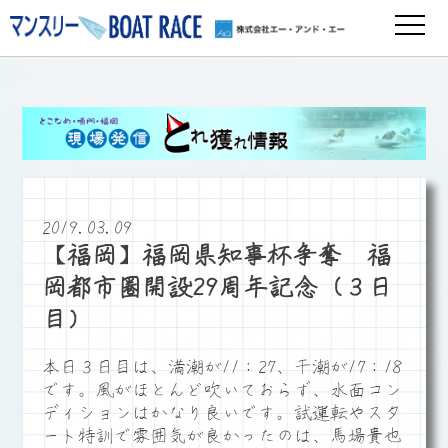
2019.03.09
【福岡】福岡県知事杯争奪 福
岡都市圏開設29周年記念（３日
目）
本日３日目は、満潮が11：27、干潮が17：18
です。風がほとんど吹いておらず、水面コン
ディションはかなり良いです。試運転やスタ
ート特訓で雰囲気が良かったのは、馬場貴也