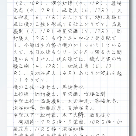
（２、10Ｒ）、深谷知博（４、11Ｒ）、篠崎
元志（４、９Ｒ）、峰竜太（５、12Ｒ）、太
田和美（６、11Ｒ）あたりです。特に馬場と
峰は機力２強を形成する仕上がりです。西島
義則（７、11Ｒ）や星栄爾（７、12Ｒ）、岡
村慶太（９Ｒ）も行き足を中心じ好気配で
す。今節は主力勢の機力がしっかりしている
ので、本日以降もシリーズを引っ張るのは間
違いありません。伏兵陣では、機力充実の竹
腰正樹（４、12Ｒ）、加藤政彦（５、10
Ｒ）、貫地谷直人（４Ｒ）あたりが波乱を起
こしそうです。
機力２強…峰竜太、馬場貴也
上位級…岡村慶太、星栄爾、竹腰正樹
中堅上位…西島義則、太田和美、篠崎元志、
深谷知博、加藤政彦、貫地谷直人
中堅以下…松村敏、木下大將、酒見峻介
一発期待…７Ｒ５枠・星栄爾、10Ｒ５枠・加
藤政彦、11Ｒ５枠・深谷知博