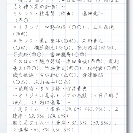
～機力評価ランク（４日目終了後（）内は出
足と伸び足の評価）～
Ｓランク…枝尾賢（◎★）、塩田北斗
（◎○）
Ａ＋ランク…中野和裕（○○）、三川昂暁
(◎◎)
Ａランク…栗山繁洋(○◎)、石野貴之
(○◎)、楠原翔太(◎○)、安河内将(◎◎)、
百武翔(◎○)、宮田龍馬(○◎)
そのほかで機力好調…原田幸哉(◎◎)、岡村
慶太(◎○)、竹井貴史(◎○)、松村敏(○◎)
機力低調…吉田和仁(△○)、岩津徹郎
(○△)、深山祐二(○△)
一発期待…５Ｒ３枠・竹井貴史
～オリジナル展示トップの成績（４日目終了
時点、（）内は通算）～
１周タイム…１着率・34.0％（43.9％）、２
連率・52.0％（64.0％）
回り足タイム…１着率・31.5％（30.8％）、
２連率・46.3％（50.5％）