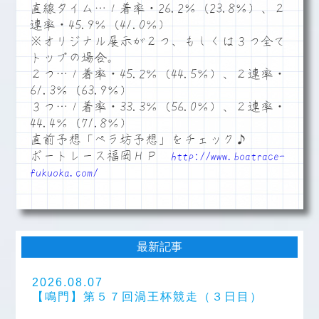
直線タイム…１着率・26.2％（23.8％）、２
連率・45.9％（41.0％）
※オリジナル展示が２つ、もしくは３つ全て
トップの場合。
２つ…１着率・45.2％（44.5％）、２連率・
61.3％（63.9％）
３つ…１着率・33.3％（56.0％）、２連率・
44.4％（71.8％）
直前予想「ペラ坊予想」をチェック♪
ボートレース福岡ＨＰ
http://www.boatrace-
fukuoka.com/
最新記事
2026.08.07
【鳴門】第５７回渦王杯競走（３日目）