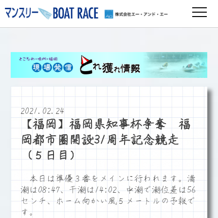
2021.02.24
【福岡】福岡県知事杯争奪 福
岡都市圏開設31周年記念競走
（５日目）
本日は準優３番をメインに行われます。満
潮は08:47、干潮は14:02、中潮で潮位差は56
センチ、ホーム向かい風５メートルの予報で
す。