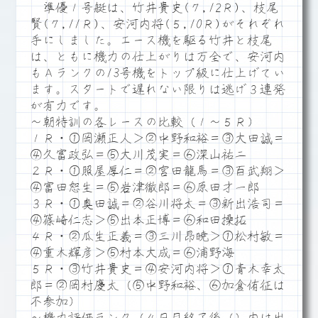
準優１号艇は、竹井貴史(７,12Ｒ)、枝尾
賢(７,11Ｒ)、安河内将(５,10Ｒ)がそれぞれ
手にしました。エース機を駆る竹井と枝尾
は、ともに機力の仕上がりは万全で、安河内
もＡランクの13号機をトップ級に仕上げてい
ます。スタートで遅れない限りは逃げ３連発
が有力です。
～朝特訓の各レースの比較（１～５Ｒ）
１Ｒ・①岡瀬正人＞②中野和裕＝③大田誠＝
④久富政弘＝⑤大川茂実＝⑥深山祐二
２Ｒ・①照屋厚仁＝②宮田龍馬＝③百武翔＞
④富田恕生＝⑤岩津徹郎＝⑥原田才一郎
３Ｒ・①奥田誠＝②谷川将太＝③新出浩司＝
④篠崎仁志＞⑤出本正博＝⑥和田操拓
４Ｒ・②瓜生正義＝③三川昂暁＞①松村敏＝
④重木輝彦＞⑤村本大成＝⑥浦野海
５Ｒ・③竹井貴史＝④安河内将＞①青木幸太
郎＝②岡村慶太（⑤中野和裕、⑥加倉侑征は
不参加）