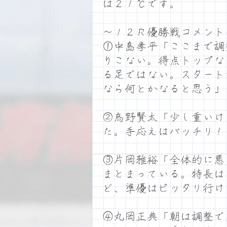
は２１℃です。
～１２Ｒ優勝戦コメント
①中島孝平「ここまで調
りこない。得点トップな
る足ではない。スタート
なら何とかなると思う」
②烏野賢太「少し重いけ
た。手応えはバッチリ！
③片岡雅裕「全体的に悪
まとまっている。特長は
ど、準優はピッタリ行け
④丸岡正典「朝は調整で