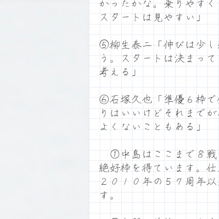
かったかな。乗りやすく
スタートは見やすい」
⑤柳生泰二「伸びは少し
う。スタートは決まって
考える」
⑥石塚久也「準優６枠で
りはいいけどそれまでが
よくないこともある」
①中島はここまで８戦
絶好枠を得ています。仕
２０１０年の５７周年以
す。