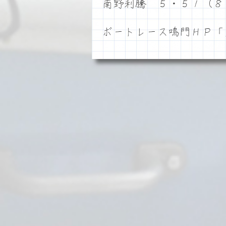
南野利騰 ５・５１（８
ボートレース鳴門ＨＰ