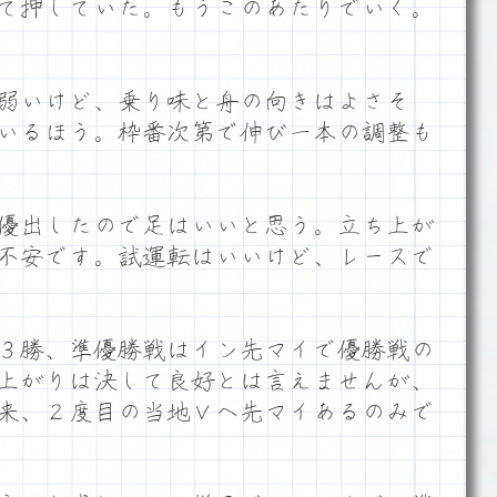
て押していた。もうこのあたりでいく。
弱いけど、乗り味と舟の向きはよさそ
いるほう。枠番次第で伸び一本の調整も
優出したので足はいいと思う。立ち上が
不安です。試運転はいいけど、レースで
３勝、準優勝戦はイン先マイで優勝戦の
上がりは決して良好とは言えませんが、
来、２度目の当地Ｖへ先マイあるのみで