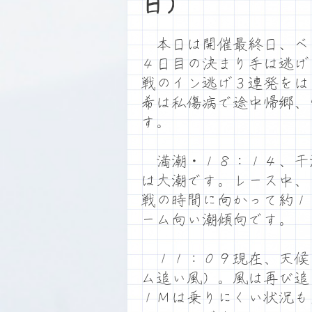
日）
本日は開催最終日、ベ
４日目の決まり手は逃げ
戦のイン逃げ３連発をは
希は私傷病で途中帰郷、
す。
満潮・１８：１４、干
は大潮です。レース中、
戦の時間に向かって約１
ーム向い潮傾向です。
１１：０９現在、天候
ム追い風）。風は再び追
１Ｍは乗りにくい状況も