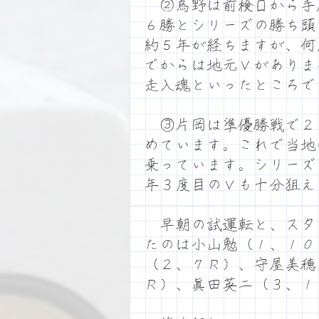
②烏野は前検日から手
６勝とシリーズの勝ち頭
約５年が経ちますが、何
でからは地元Ｖがありま
走入魂といったところで
③片岡は準優勝戦で２
めています。これで当地
乗っています。シリーズ
年３度目のＶも十分狙え
早朝の試運転と、スタ
たのは小山勉（１、１０
（２、７Ｒ）、守屋美穂
Ｒ）、眞田英二（３、１