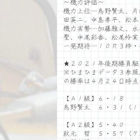
～機力評価～
機力上位…烏野賢太、片
田英二、中島孝平、松本
機力劣勢…加藤雅之、水
聖、中尾彩香、松尾怜実
一発期待…１０Ｒ３枠・
★２０２１年後期勝負駆
※ひまひまデータ３参照
の勝率は４月２４日時点
【Ａ１級】６・１８
烏野賢太 ６・３１（１
【Ａ２級】５・４０
秋元 哲 ５・５７（７