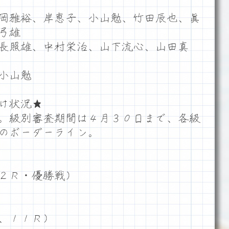
岡雅裕、岸恵子、小山勉、竹田辰也、眞
弓雄
長照雄、中村栄治、山下流心、山田真
小山勉
け状況★
。級別審査期間は４月３０日まで、各級
のボーダーライン。
２Ｒ・優勝戦）
、１１Ｒ）