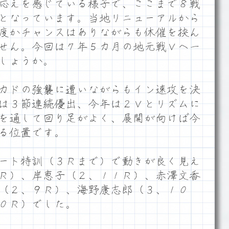
応えを感じている様子で、ここまで８戦
となっています。当地リニューアルから
度かチャンスはありながらも休催を挟ん
せん。今回は７年５カ月の地元戦Ｖへ一
しょうか。
カドの強襲に遭いながらもイン速攻を決
は３節連続優出、今年は２Ｖとリズムに
を通して回り足がよく、展開が向けば今
る位置です。
ート特訓（３Ｒまで）で動きが良く見え
Ｒ）、岸恵子（２、１１Ｒ）、赤澤文香
（２、９Ｒ）、海野康志郎（３、１０
０Ｒ）でした。