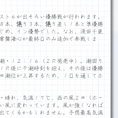
スト６が出そろい優勝戦が行われます。
８本、捲り３本、捲り差し１本と準優勝
じめ、イン優勢でした。なお、淺田千亜
常盤海心が最終日のみ追加で参戦しま
潮・１２：１６（２Ｒ発売中）。潮回り
１Ｒ後に干潮時刻を迎え、その後は優勝
ｍ潮位が上昇するため、１日を通してホ
・晴れ、気温１７℃、西の風２ｍ（ホー
い風に変わっています。風が強くなれば
出てくるかもしれません。予想最高気温