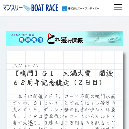
2021.09.16
【鳴門】ＧⅠ 大渦大賞 開設
６８周年記念競走（２日目）
本日は開催２日目。コース不問の鳴門水面
ですが、ＧⅠということで初日はイン優勢の
流れでした。ダッシュ勢の出番が少ない印象
も、１１Ｒは菅章哉が６コースからチルト３
度で大捲り。３連単は２万円台の高配当とな