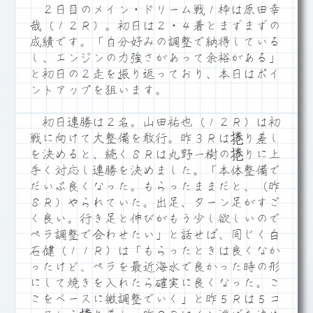
２日目のメイン・ドリーム戦１枠は原田幸
哉（１２Ｒ）。初日は２・４着とまずまずの
成績です。「自分好みの調整で納得している
し、エンジンの力強さがあって余裕がある」
と初日の２走を振り返っており、本日はポイ
ントアップを狙います。
初日連勝は２名。山田祐也（１２Ｒ）は初
戦に向けて大整備を敢行。昨３Ｒは捲り差し
を決めると、続く８Ｒは丸野一樹の捲りに上
手く対応し連勝を決めました。「本体整備で
だいぶ良くなった。もらったままだと、（昨
８Ｒ）やられていた。出足、ターン足がすご
く良い。行き足と伸びがもう少し欲しいので
ペラ調整で合わせたい」と話せば、同じく白
石健（１１Ｒ）は「もらったときは良くなか
ったけど、ペラを最近海水で良かった時の形
にして焼きを入れたら確実に良くなった。こ
こをベースに微調整でいく」と昨５Ｒは５コ