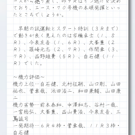
ースから捲り差し、昨９Ｒはイン逃げを決め
ており、エース・７０号機の本領発揮といっ
たところでしょうか。
早朝の試運転とスタート特訓（３Ｒまで）
で動きが良く見えたのは市橋卓士（１、８
Ｒ）、今泉友吾（１、６Ｒ）、大峯豊（２
Ｒ）、篠崎元志（２、７Ｒ）、作間章（３、
７Ｒ）、西野雄貴（５Ｒ）、白石健（１１
Ｒ）でした。
～機力評価～
機力上位…白石健、北村征嗣、山口剛、山田
祐也、菅章哉、池田浩二、和田兼輔、山田康
二
機力劣勢…前本泰和、中澤和志、谷村一哉、
一宮稔弘、大峯豊、西山貴浩、今泉友吾、三
嶌誠司
一発期待…６Ｒ４枠・菅章哉、１１Ｒ３枠・
白石健