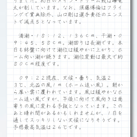
りました。初日のメイン・ドリーム戦は峰竜
太が制しています。なお、須藤博倫はフライ
ングで賞典除外、山口剛は選手責任のエンス
トで減点５となっています。
満潮・１８：１２、１３６ｃｍ、干潮・０
９：４５、５８ｃｍ。潮回りは長潮です。本
日も終盤に向けて潮位は緩やかに上がり、ホ
ーム向い潮が続きます。潮位変動は最大で約
８０ｃｍ程度です。
０９：２２現在、天候・曇り、気温２
３℃、北西の風１ｍ（ホーム追い風）。朝か
ら厚い雲に覆われています。風は緩やかなホ
ーム追い風ですが、午後に向けて風向きは南
寄りの風に変わる予報となっています。この
あと晴れ間があるかもしれませんが、１日を
通してスッキリしない天候になりそうです。
予想最高気温は２６℃です。