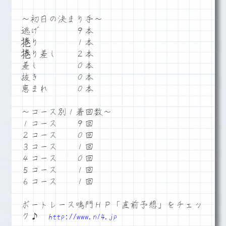
～初日の決まり手～
逃げ ９本
捲り １本
捲り差し ２本
差し ０本
抜き ０本
恵まれ ０本
～コース別１着回数～
１コース ９回
２コース ０回
３コース １回
４コース ０回
５コース １回
６コース １回
ボートレース鳴門ＨＰ「直前予想」をチェッ
ク♪
http://www.n14.jp