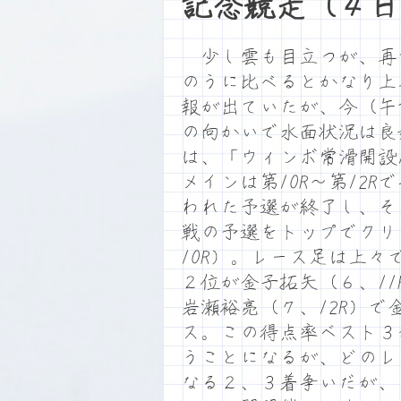
記念競走（４日
少し雲も目立つが、再
のうに比べるとかなり上
報が出ていたが、今（午
の向かいで水面状況は良
は、「ウィンボ常滑開設
メインは第10R～第12
われた予選が終了し、そ
戦の予選をトップでクリ
10R）。レース足は上
２位が金子拓矢（６、1
岩瀬裕亮（７、12R）
ス。この得点率ベスト３
うことになるが、どのレ
なる２、３着争いだが、