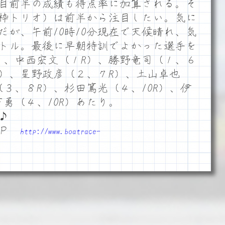
目前半の成績も得点率に加算される。そ
枠トリオ）は前半から注目したい。気に
だが、午前10時10分現在で天候晴れ、気
ートル。最後に早朝特訓でよかった選手を
）、中西宏文（１R）、勝野竜司（１、６
R）、星野政彦（２、７R）、土山卓也
（３、８R）、杉田篤光（４、10R）、伊
下勇（４、10R）あたり。
♪
ＨＰ
http://www.boatrace-