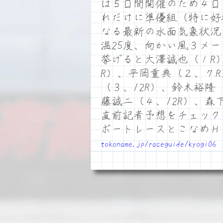
は５日間開催のため４日
れだけに準優組（特に好
なる最新の水面気象状況
温25度、向かい風３メ
挙げると大澤誠也（１R
R）、平岡重典（２、７
（３、12R）、鈴木裕隆
藤誠二（４、12R）、森
直前記者予想をチェック
ボートレースとこなめ
tokoname.jp/raceguide/kyogi06