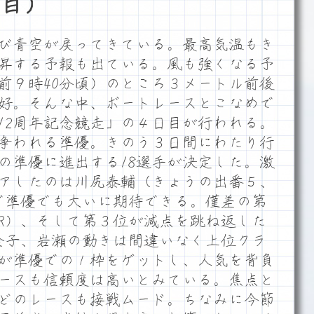
目）
び青空が戻ってきている。最高気温もき
昇する予報も出ている。風も強くなる予
前９時40分頃）のところ３メートル前後
好。そんな中、ボートレースとこなめで
12周年記念競走」の４日目が行われる。
Rで争われる準優。きのう３日間にわたり行
の準優に進出する18選手が決定した。激
アしたのは川尻泰輔（きょうの出番５、
々で準優でも大いに期待できる。僅差の第
1R）、そして第３位が減点を跳ね返した
で金子、岩瀬の動きは間違いなく上位クラ
が準優での１枠をゲットし、人気を背負
ースも信頼度は高いとみている。焦点と
どのレースも接戦ムード。ちなみに今節