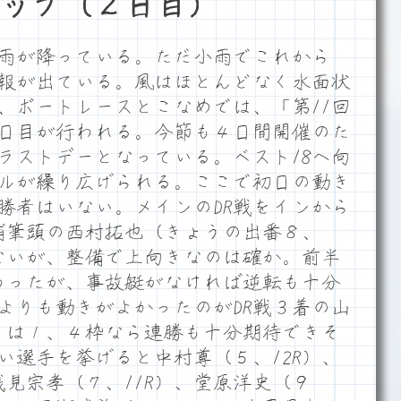
ップ（２日目）
雨が降っている。ただ小雨でこれから
報が出ている。風はほとんどなく水面状
、ボートレースとこなめでは、「第11回
日目が行われる。今節も４日間開催のた
ラストデーとなっている。ベスト18へ向
ルが繰り広げられる。ここで初日の動き
勝者はいない。メインのDR戦をインから
補筆頭の西村拓也（きょうの出番８、
はないが、整備で上向きなのは確か。前半
わったが、事故艇がなければ逆転も十分
よりも動きがよかったのがDR戦３着の山
ょうは１、４枠なら連勝も十分期待できそ
い選手を挙げると中村尊（５、12R）、
浅見宗孝（７、11R）、堂原洋史（９