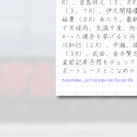
R）、吉島祥之（３、８
（３、７R）、伊久間陽
裕貴（８R）あたり。最
で天候雨、気温９度、向
かった選手を挙げると丹
川知行（２R）、平瀬、
（３R）、武田、金子賢
直前記者予想をチェック
ボートレースとこなめ
tokoname.jp/raceguide/kyogi06