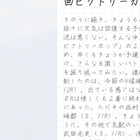
回ビクトリーカ
きのうに続き、きょうも
徐々に天気は回復する予
況は悪くない。そんな中
ビクトリーカップ」の２
め、早くもきょうが予選
け、さらなる激しいバト
を振り返ってみたい。連
制したのは、今節のV候
12R）。出ている感じ
８Rは惜しくも２着に終
にあった。ただその西村
崎郡（５、11R）。き
うだ。その他で気配のい
武田光史（３、11R）、