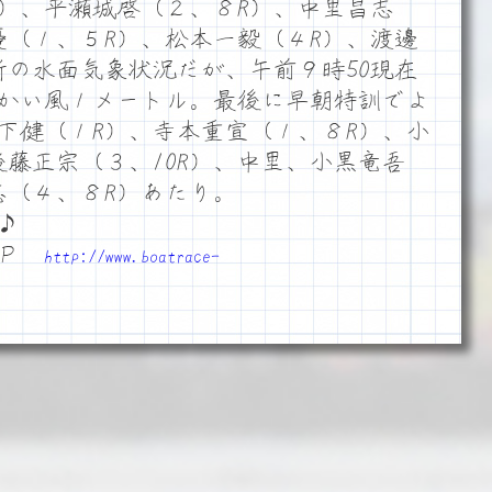
R）、平瀬城啓（２、８R）、中里昌志
優（１、５R）、松本一毅（４R）、渡邊
新の水面気象状況だが、午前９時50現在
かい風１メートル。最後に早朝特訓でよ
下健（１R）、寺本重宣（１、８R）、小
後藤正宗（３、10R）、中里、小黒竜吾
志（４、８R）あたり。
♪
ＨＰ
http://www.boatrace-