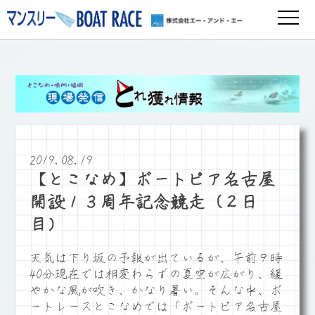
2019.08.19
【とこなめ】ボートピア名古屋
開設１３周年記念競走（２日
目）
天気は下り坂の予報が出ているが、午前９時
40分現在では相変わらずの夏空が広がり、緩
やかな風が吹き、かなり暑い。そんな中、ボ
ートレースとこなめでは「ボートピア名古屋