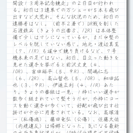
開設１３周年記念競走」の２日目が行われ
る。初日は３連単での万シューが５本も飛び
出すなど大荒れ。そんな状況のため、初日の
連勝者はなし。（前半２着で）DR戦を制した
石渡鉄兵（きょうの出番８、12R）は本体整
備で少しはマシになっているが、まだ中堅の
レベルを脱していない感じ。地元・渡辺真至
（７、11R）も道中で競り負けるなど、７号
機本来の足ではない。初日、目立った動きを
見せた選手を挙げると前沢丈史（４、
10R）、吉田裕平（５、９R）、間嶋仁志
（６、12R）、高山哲也（５、10R）、和田拓
也（３、９R）、伊達正利（４、11R）あた
り。きょうの番組は一見、１枠にいい選手が
数多く組まれていて堅そうだが、外枠にコー
スを動く選手が多くいて、好配が飛び出す仕
掛けが十分に用意されている。なお、高塚清
一（私傷病）、藤田竜弘（公傷）、佐藤大佑
（内規違反）は帰郷となった。気になる最新