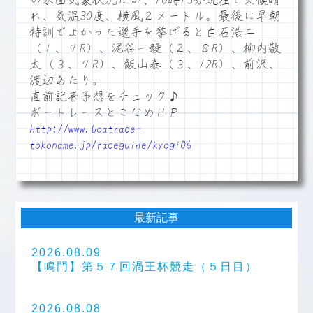
の水面気象状況だが、10時15分現在で天候晴
れ、気温30度、横風２メートル。最後に早朝
特訓でよかった選手を挙げると白石浩二
（１、７R）、泥谷一毅（２、８R）、柳内敬
太（３、７R）、飯山泰（３、12R）、前沢、
渡辺あたり。
直前記者予想をチェック♪
ボートレースとこなめＨＰ
http://www.boatrace-
tokoname.jp/raceguide/kyogi06
最新記事
2026.08.09
【鳴門】第５７回渦王杯競走（５日目）
2026.08.08